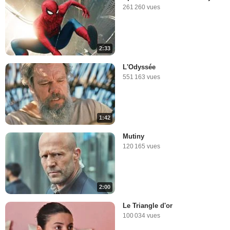
261 260 vues
2:33
L'Odyssée
551 163 vues
1:42
Mutiny
120 165 vues
2:00
Le Triangle d'or
100 034 vues