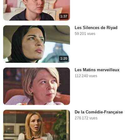
1:37
Les Silences de Riyad
59 201 vues
1:20
Les Matins merveilleux
112 240 vues
De la Comédie-Française
276 172 vues