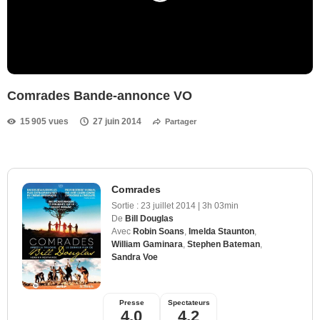
Comrades Bande-annonce VO
15 905 vues
27 juin 2014
Partager
Comrades
Sortie :
23 juillet 2014
|
3h 03min
De
Bill Douglas
Avec
Robin Soans
,
Imelda Staunton
,
William Gaminara
,
Stephen Bateman
,
Sandra Voe
Presse
Spectateurs
4,0
4,2