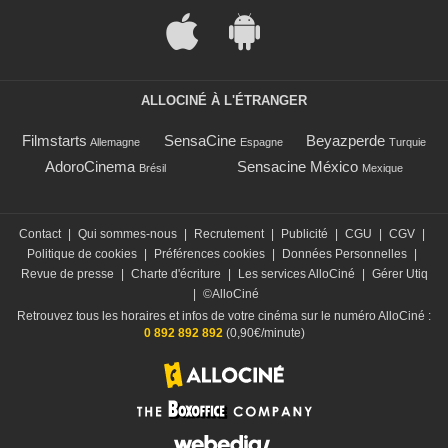
ALLOCINÉ À L'ÉTRANGER
Filmstarts
SensaCine
Beyazperde
Allemagne
Espagne
Turquie
AdoroCinema
Sensacine México
Brésil
Mexique
Contact
|
Qui sommes-nous
|
Recrutement
|
Publicité
|
CGU
|
CGV
|
Politique de cookies
|
Préférences cookies
|
Données Personnelles
|
Revue de presse
|
Charte d'écriture
|
Les services AlloCiné
|
Gérer Utiq
|
©AlloCiné
Retrouvez tous les horaires et infos de votre cinéma sur le numéro AlloCiné :
0 892 892 892
(0,90€/minute)