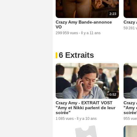
2:23
Crazy Amy Bande-annonce
Crazy
VO
59 281 
299 959 vues
-
Il y a 11 ans
6 Extraits
0:52
Crazy Amy - EXTRAIT VOST
Crazy
"Amy et Nikki parlent de leur
"Amy e
soirée"
soirée
1 085 vues
-
Il y a 10 ans
955 vue