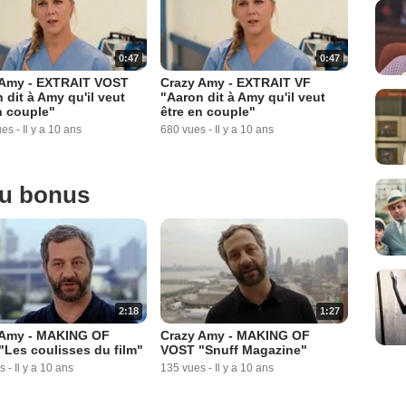
0:47
0:47
 Amy - EXTRAIT VOST
Crazy Amy - EXTRAIT VF
 dit à Amy qu'il veut
"Aaron dit à Amy qu'il veut
n couple"
être en couple"
ues
-
Il y a 10 ans
680 vues
-
Il y a 10 ans
ou bonus
2:18
1:27
 Amy - MAKING OF
Crazy Amy - MAKING OF
Les coulisses du film"
VOST "Snuff Magazine"
s
-
Il y a 10 ans
135 vues
-
Il y a 10 ans