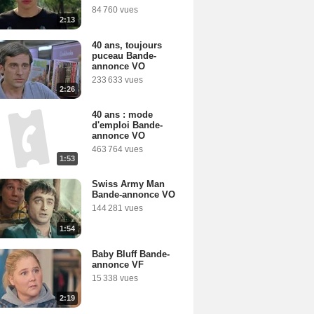
84 760 vues
2:13
40 ans, toujours
puceau Bande-
annonce VO
233 633 vues
2:26
40 ans : mode
d'emploi Bande-
annonce VO
463 764 vues
1:53
Swiss Army Man
Bande-annonce VO
144 281 vues
1:54
Baby Bluff Bande-
annonce VF
15 338 vues
2:19