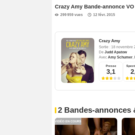
Crazy Amy Bande-annonce VO
299 959 vues
12 févr. 2015
Crazy Amy
Sortie :
18 novembre
De
Judd Apatow
Avec
Amy Schumer
,
Presse
Spect
3,1
2
2 Bandes-annonces 
VIDÉO EN COURS