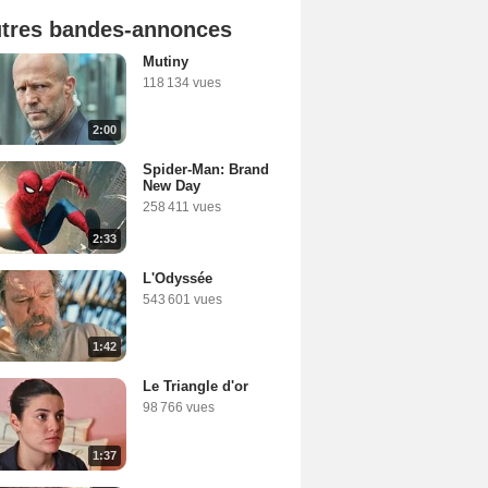
tres bandes-annonces
Mutiny
118 134 vues
2:00
Spider-Man: Brand
New Day
258 411 vues
2:33
L'Odyssée
543 601 vues
1:42
Le Triangle d'or
98 766 vues
1:37