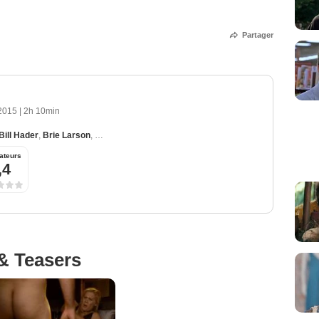
Partager
 2015
|
2h 10min
Bill Hader
,
Brie Larson
,
Vanessa Bayer
,
Tilda Swinton
ateurs
,4
& Teasers