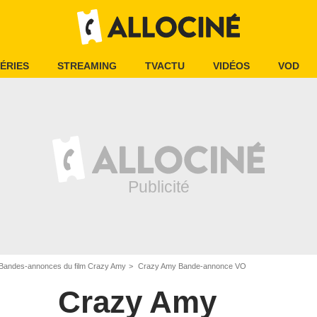
ÉRIES
STREAMING
TVACTU
VIDÉOS
VOD
Bandes-annonces du film Crazy Amy
Crazy Amy Bande-annonce VO
Crazy Amy