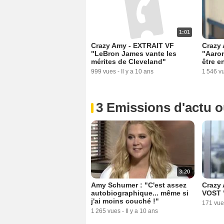
1:01
Crazy Amy - EXTRAIT VF
Crazy
"LeBron James vante les
"Aaron
mérites de Cleveland"
être e
999 vues
-
Il y a 10 ans
1 546 v
3 Emissions d'actu 
3:20
Amy Schumer : "C'est assez
Crazy
autobiographique... même si
VOST "
j'ai moins couché !"
171 vue
1 265 vues
-
Il y a 10 ans