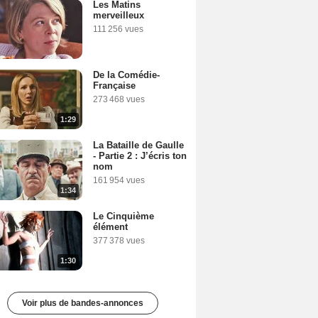
Les Matins
merveilleux
111 256 vues
De la Comédie-
Française
273 468 vues
1:29
La Bataille de Gaulle
- Partie 2 : J’écris ton
nom
161 954 vues
1:34
Le Cinquième
élément
377 378 vues
1:30
Voir plus de bandes-annonces