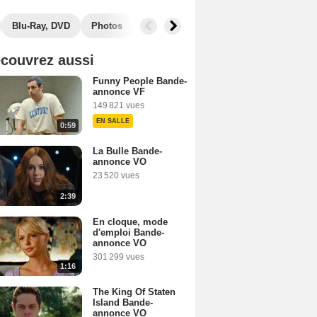
Blu-Ray, DVD
Photos
Secrets de tournage
Box Office
couvrez aussi
Funny People Bande-
annonce VF
149 821 vues
EN SALLE
0:59
La Bulle Bande-
annonce VO
23 520 vues
2:39
En cloque, mode
d'emploi Bande-
annonce VO
301 299 vues
1:16
The King Of Staten
Island Bande-
annonce VO