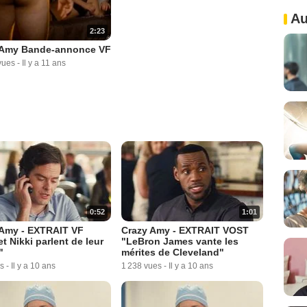
Au
2:23
 Amy Bande-annonce VF
vues
-
Il y a 11 ans
0:52
1:01
 Amy - EXTRAIT VF
Crazy Amy - EXTRAIT VOST
t Nikki parlent de leur
"LeBron James vante les
"
mérites de Cleveland"
s
-
Il y a 10 ans
1 238 vues
-
Il y a 10 ans