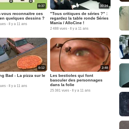
0:37
30:24
-vous reconnaitre ces
"Tous critiques de séries ?" :
 en quelques dessins ?
regardez la table ronde Séries
Mania / AlloCine !
vues
-
Il y a 11 ans
2 488 vues
-
Il y a 11 ans
0:12
2:48
ng Bad - La pizza sur le
Les bestioles qui font
basculer des personnages
dans la folie
vues
-
Il y a 11 ans
25 381 vues
-
Il y a 11 ans