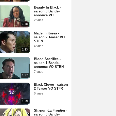
Beauty In Black -
saison 3 Bande-
annonce VO
2 vues
1:38
Made in Korea -
saison 2 Teaser VO
STEN
4 vues
1:23
Blood Sacrifice -
saison 1 Bande-
annonce VO STEN
7 vues
1:27
Black Clover - saison
2 Teaser VO STFR
6 vues
1:29
Shangri-La Frontier -
saison 3 Bande-