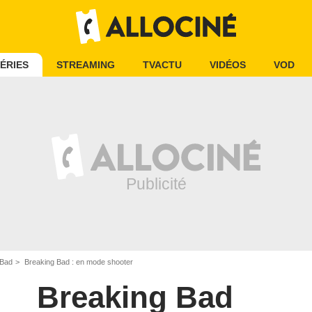
ÉRIES
STREAMING
TVACTU
VIDÉOS
VOD
 Bad
Breaking Bad : en mode shooter
Breaking Bad