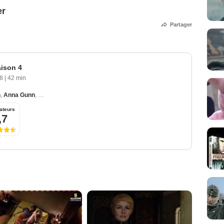
er
Partager
aison 4
08
|
42 min
n
,
Anna Gunn
,
Aaron Paul
,
Dean Norris
,
Betsy Brandt
ateurs
,7