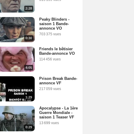
2:28
Peaky Blinders -
saison 1 Bande-
annonce VO
703 375 vues
0:30
Friends le bêtisier
Bande-annonce VO
114 456 vues
4:05
Prison Break Bande-
annonce VF
217 059 vues
1:29
Apocalypse - La 1ère
Guerre Mondiale -
saison 1 Teaser VF
13 699 vues
0:29