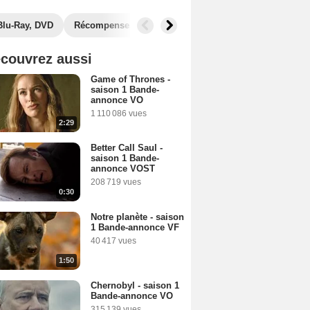
Blu-Ray, DVD
Récompenses
Musique
Photos
Secrets de
couvrez aussi
Game of Thrones -
saison 1 Bande-
annonce VO
1 110 086 vues
2:29
Better Call Saul -
saison 1 Bande-
annonce VOST
208 719 vues
0:30
Notre planète - saison
1 Bande-annonce VF
40 417 vues
1:50
Chernobyl - saison 1
Bande-annonce VO
315 139 vues