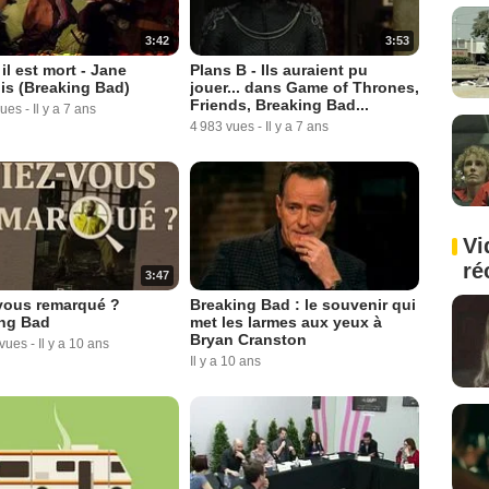
3:42
3:53
 il est mort - Jane
Plans B - Ils auraient pu
is (Breaking Bad)
jouer... dans Game of Thrones,
Friends, Breaking Bad...
vues
-
Il y a 7 ans
4 983 vues
-
Il y a 7 ans
Vi
ré
3:47
vous remarqué ?
Breaking Bad : le souvenir qui
ng Bad
met les larmes aux yeux à
Bryan Cranston
 vues
-
Il y a 10 ans
Il y a 10 ans