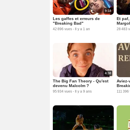
9:18
Les gaffes et erreurs de
Et paf,
"Breaking Bad"
Margol
42 896 vues
-
Il y a 1 an
28 483 
4:38
The Big Fan Theory - Qu'est
Aviez-
devenu Malcolm ?
Breaki
95 934 vues
-
Il y a 9 ans
111 396