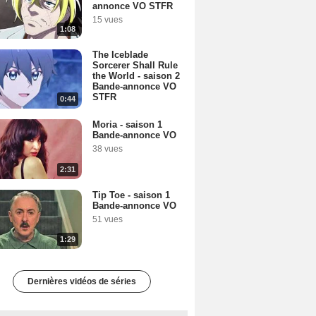
annonce VO STFR
15 vues
1:08
The Iceblade
Sorcerer Shall Rule
the World - saison 2
Bande-annonce VO
STFR
0:44
Moria - saison 1
Bande-annonce VO
38 vues
2:31
Tip Toe - saison 1
Bande-annonce VO
51 vues
1:29
Dernières vidéos de séries