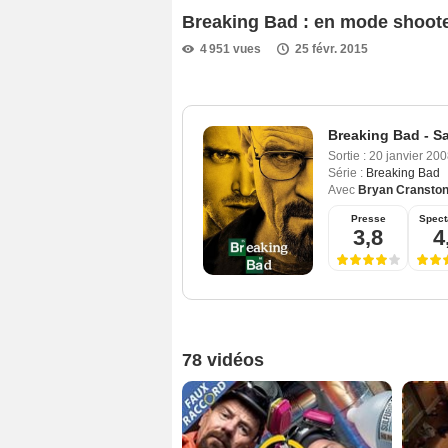
Breaking Bad : en mode shoot
4 951 vues
25 févr. 2015
Breaking Bad - S
Sortie :
20 janvier 20
Série :
Breaking Bad
Avec
Bryan Cransto
Presse
Spect
3,8
4
78 vidéos