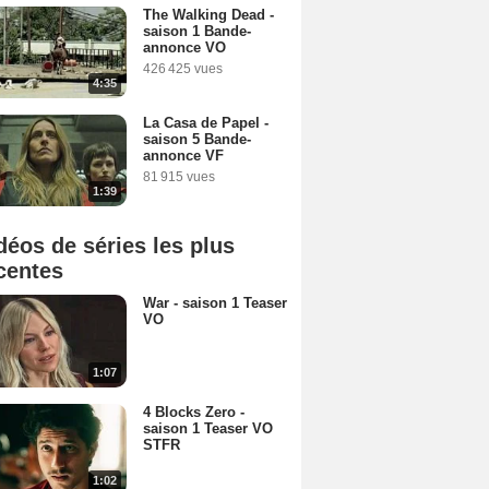
The Walking Dead -
saison 1 Bande-
annonce VO
426 425 vues
4:35
La Casa de Papel -
saison 5 Bande-
annonce VF
81 915 vues
1:39
déos de séries les plus
centes
War - saison 1 Teaser
VO
1:07
4 Blocks Zero -
saison 1 Teaser VO
STFR
1:02