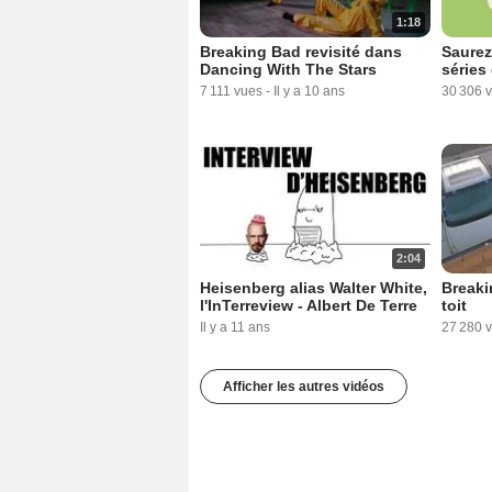
1:18
Breaking Bad revisité dans
Saurez
Dancing With The Stars
séries
7 111 vues
-
Il y a 10 ans
30 306 
2:04
Heisenberg alias Walter White,
Breaki
l'InTerreview - Albert De Terre
toit
Il y a 11 ans
27 280 
Afficher les autres vidéos