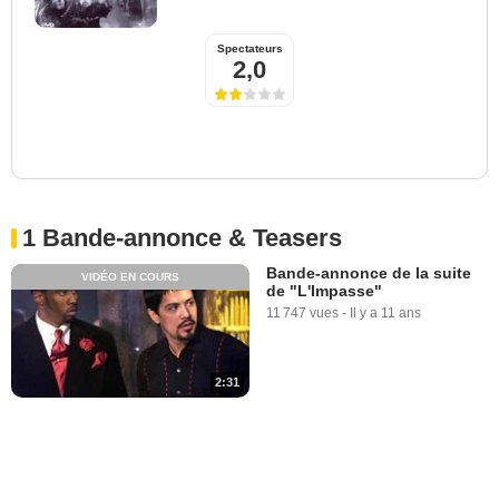
Spectateurs
2,0
1 Bande-annonce & Teasers
Bande-annonce de la suite
VIDÉO EN COURS
de "L'Impasse"
11 747 vues
-
Il y a 11 ans
2:31