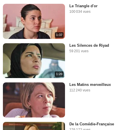
Le Triangle d'or
100 034 vues
1:37
Les Silences de Riyad
59 201 vues
1:20
Les Matins merveilleux
112 240 vues
De la Comédie-Française
276 172 vues