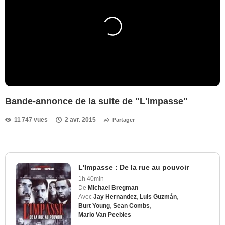
Bande-annonce de la suite de "L'Impasse"
11 747 vues
2 avr. 2015
Partager
L'Impasse : De la rue au pouvoir
1h 40min
De
Michael Bregman
Avec
Jay Hernandez
,
Luis Guzmán
,
Burt Young
,
Sean Combs
,
Mario Van Peebles