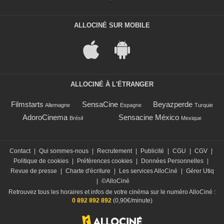
ALLOCINÉ SUR MOBILE
ALLOCINÉ À L'ÉTRANGER
Filmstarts
SensaCine
Beyazperde
Allemagne
Espagne
Turquie
AdoroCinema
Sensacine México
Brésil
Mexique
Contact
|
Qui sommes-nous
|
Recrutement
|
Publicité
|
CGU
|
CGV
|
Politique de cookies
|
Préférences cookies
|
Données Personnelles
|
Revue de presse
|
Charte d'écriture
|
Les services AlloCiné
|
Gérer Utiq
|
©AlloCiné
Retrouvez tous les horaires et infos de votre cinéma sur le numéro AlloCiné :
0 892 892 892
(0,90€/minute)