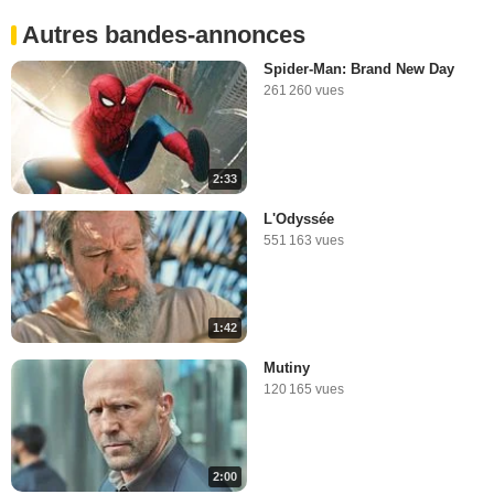
Autres bandes-annonces
Spider-Man: Brand New Day
261 260 vues
2:33
L'Odyssée
551 163 vues
1:42
Mutiny
120 165 vues
2:00