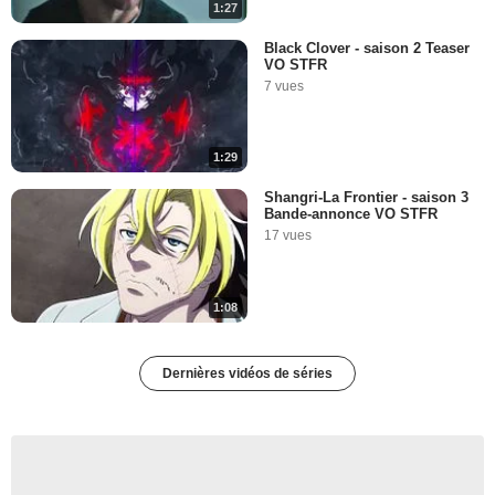
1:27
Black Clover - saison 2 Teaser
VO STFR
7 vues
1:29
Shangri-La Frontier - saison 3
Bande-annonce VO STFR
17 vues
1:08
Dernières vidéos de séries