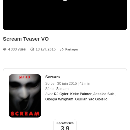
Scream Teaser VO
4 333 vues
13 avr. 2015
Partager
Scream
Sortie :
30 juin 2015
|
42 min
Série :
Scream
Avec
RJ Cyler
,
Keke Palmer
,
Jessica Sula
,
Giorgia Whigham
,
Giullian Yao Gioiello
Spectateurs
3,9