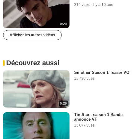
314 vues
-
Il y a 10 ans
0:20
Afficher les autres vidéos
Découvrez aussi
Smother Saison 1 Teaser VO
15 730 vues
0:29
Tin Star - saison 1 Bande-
annonce VF
15 677 vues