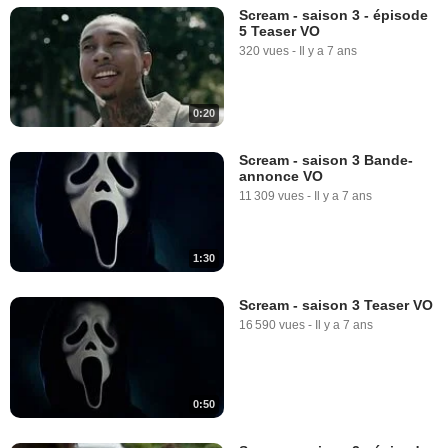
Scream - saison 3 - épisode
5 Teaser VO
320 vues
-
Il y a 7 ans
0:20
Scream - saison 3 Bande-
annonce VO
11 309 vues
-
Il y a 7 ans
1:30
Scream - saison 3 Teaser VO
16 590 vues
-
Il y a 7 ans
0:50