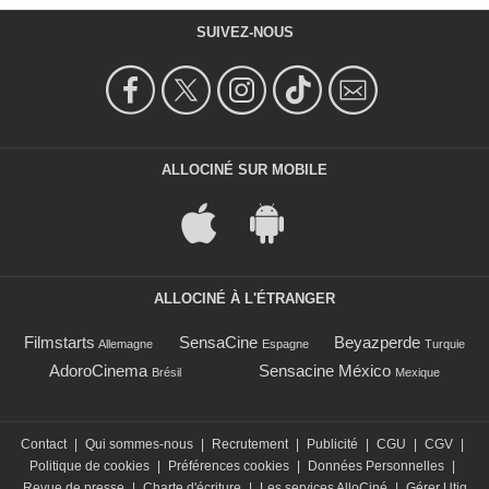
SUIVEZ-NOUS
ALLOCINÉ SUR MOBILE
ALLOCINÉ À L'ÉTRANGER
Filmstarts
SensaCine
Beyazperde
Allemagne
Espagne
Turquie
AdoroCinema
Sensacine México
Brésil
Mexique
Contact
|
Qui sommes-nous
|
Recrutement
|
Publicité
|
CGU
|
CGV
|
Politique de cookies
|
Préférences cookies
|
Données Personnelles
|
Revue de presse
|
Charte d'écriture
|
Les services AlloCiné
|
Gérer Utiq