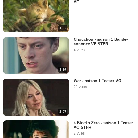
VF
1:02
Chouchou - saison 1 Bande-
annonce VF STFR
4 vues
1:16
War - saison 1 Teaser VO
21 vues
1:07
4 Blocks Zero - saison 1 Teaser
VO STFR
2 vues