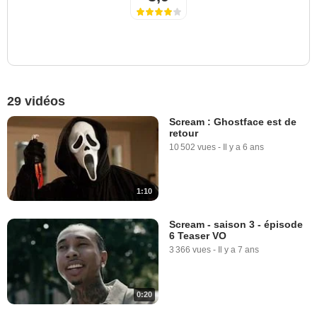
29 vidéos
Scream : Ghostface est de
retour
10 502 vues
-
Il y a 6 ans
1:10
Scream - saison 3 - épisode
6 Teaser VO
3 366 vues
-
Il y a 7 ans
0:20