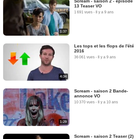
Scream - saison 2 - épisode
13 Teaser VO
1 691 vues
-
Il y a 9 ans
1:37
Les tops et les flops de l'été
2016
36 061 vues
-
Il y a 9 ans
4:34
Scream - saison 2 Bande-
annonce VO
10 370 vues
-
Il y a 10 ans
1:29
Scream - saison 2 Teaser (2)