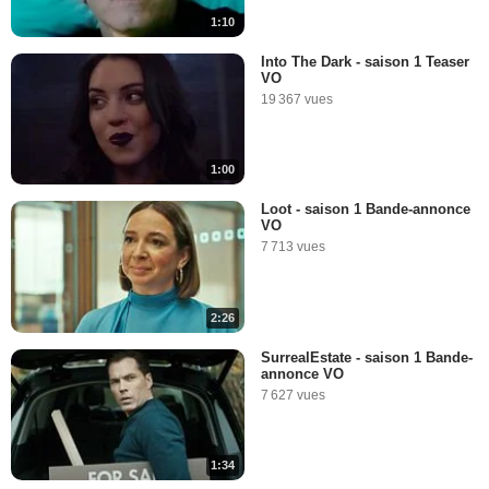
1:10
Into The Dark - saison 1 Teaser
VO
19 367 vues
1:00
Loot - saison 1 Bande-annonce
VO
7 713 vues
2:26
SurrealEstate - saison 1 Bande-
annonce VO
7 627 vues
1:34