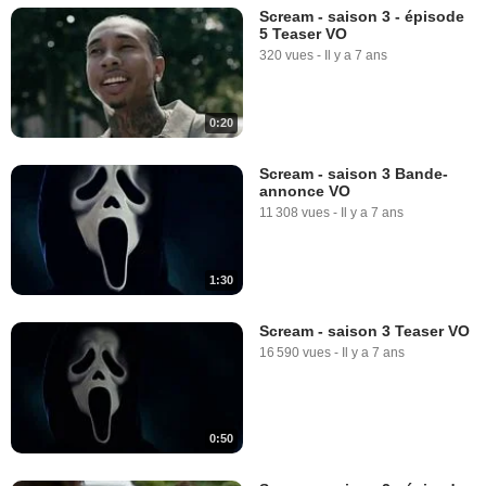
Scream - saison 3 - épisode
5 Teaser VO
320 vues
-
Il y a 7 ans
0:20
Scream - saison 3 Bande-
annonce VO
11 308 vues
-
Il y a 7 ans
1:30
Scream - saison 3 Teaser VO
16 590 vues
-
Il y a 7 ans
0:50