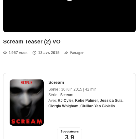
Scream Teaser (2) VO
1 957 vues
13 avr. 2015
Partager
Scream
Sortie :
30 juin 2015
|
42 min
Série :
Scream
Avec
RJ Cyler
,
Keke Palmer
,
Jessica Sula
,
Giorgia Whigham
,
Giullian Yao Gioiello
Spectateurs
3,9