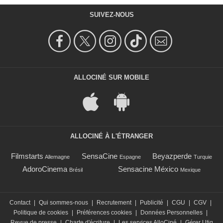
SUIVEZ-NOUS
ALLOCINÉ SUR MOBILE
ALLOCINÉ À L'ÉTRANGER
Filmstarts
SensaCine
Beyazperde
Allemagne
Espagne
Turquie
AdoroCinema
Sensacine México
Brésil
Mexique
Contact
|
Qui sommes-nous
|
Recrutement
|
Publicité
|
CGU
|
CGV
|
Politique de cookies
|
Préférences cookies
|
Données Personnelles
|
Revue de presse
|
Charte d'écriture
|
Les services AlloCiné
|
Gérer Utiq