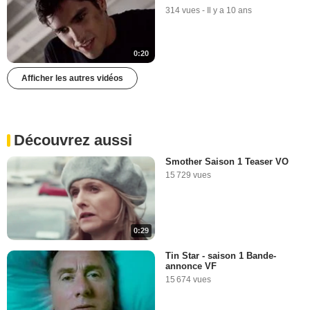
314 vues
-
Il y a 10 ans
0:20
Afficher les autres vidéos
Découvrez aussi
Smother Saison 1 Teaser VO
15 729 vues
0:29
Tin Star - saison 1 Bande-
annonce VF
15 674 vues