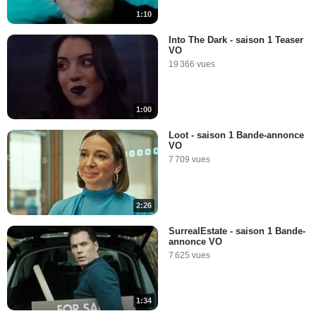
1:10
Into The Dark - saison 1 Teaser
VO
19 366 vues
1:00
Loot - saison 1 Bande-annonce
VO
7 709 vues
2:26
SurrealEstate - saison 1 Bande-
annonce VO
7 625 vues
1:34