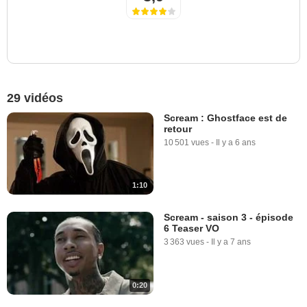
29 vidéos
Scream : Ghostface est de
retour
10 501 vues
-
Il y a 6 ans
1:10
Scream - saison 3 - épisode
6 Teaser VO
3 363 vues
-
Il y a 7 ans
0:20