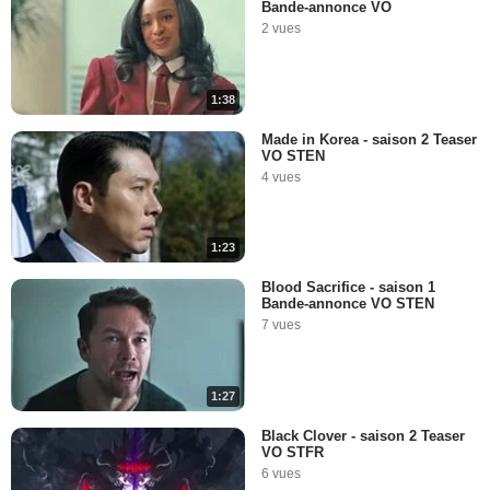
Bande-annonce VO
2 vues
1:38
Made in Korea - saison 2 Teaser
VO STEN
4 vues
1:23
Blood Sacrifice - saison 1
Bande-annonce VO STEN
7 vues
1:27
Black Clover - saison 2 Teaser
VO STFR
6 vues