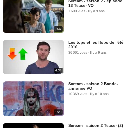
Scream - saison 2 - épisode
13 Teaser VO
1 690 vues
-
Il y a 9 ans
1:37
Les tops et les flops de l'été
2016
36 061 vues
-
Il y a 9 ans
4:34
Scream - saison 2 Bande-
annonce VO
10 369 vues
-
Il y a 10 ans
1:29
Scream - saison 2 Teaser (2)