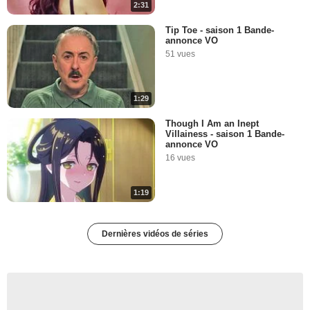
2:31
Tip Toe - saison 1 Bande-
annonce VO
51 vues
1:29
Though I Am an Inept
Villainess - saison 1 Bande-
annonce VO
16 vues
1:19
Dernières vidéos de séries