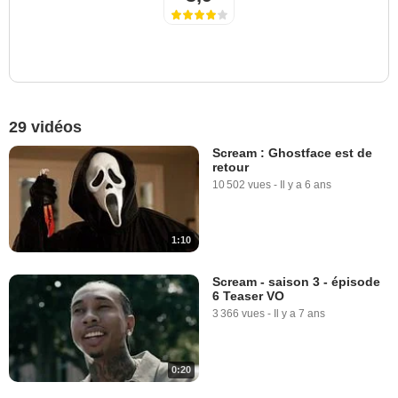
29 vidéos
Scream : Ghostface est de
retour
10 502 vues
-
Il y a 6 ans
1:10
Scream - saison 3 - épisode
6 Teaser VO
3 366 vues
-
Il y a 7 ans
0:20