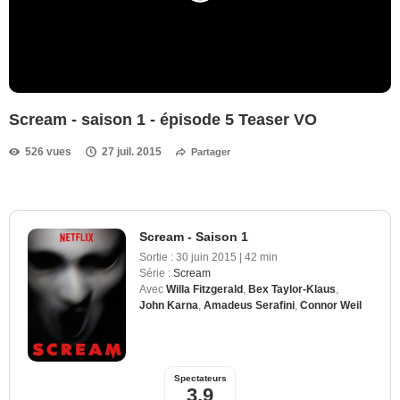
Scream - saison 1 - épisode 5 Teaser VO
526 vues
27 juil. 2015
Partager
Scream - Saison 1
Sortie :
30 juin 2015
|
42 min
Série :
Scream
Avec
Willa Fitzgerald
,
Bex Taylor-Klaus
,
John Karna
,
Amadeus Serafini
,
Connor Weil
Spectateurs
3,9