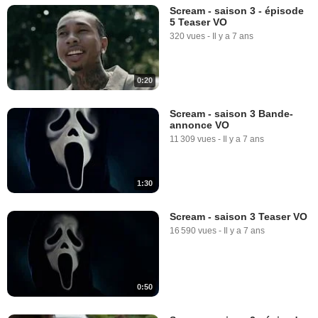
Scream - saison 3 - épisode
5 Teaser VO
320 vues
-
Il y a 7 ans
0:20
Scream - saison 3 Bande-
annonce VO
11 309 vues
-
Il y a 7 ans
1:30
Scream - saison 3 Teaser VO
16 590 vues
-
Il y a 7 ans
0:50