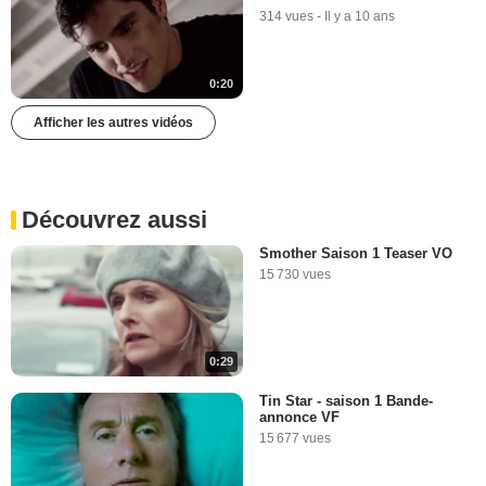
314 vues
-
Il y a 10 ans
0:20
Afficher les autres vidéos
Découvrez aussi
Smother Saison 1 Teaser VO
15 730 vues
0:29
Tin Star - saison 1 Bande-
annonce VF
15 677 vues