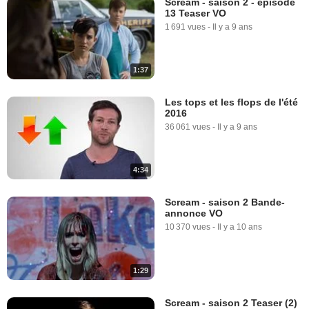
Scream - saison 2 - épisode
13 Teaser VO
1 691 vues
-
Il y a 9 ans
1:37
Les tops et les flops de l'été
2016
36 061 vues
-
Il y a 9 ans
4:34
Scream - saison 2 Bande-
annonce VO
10 370 vues
-
Il y a 10 ans
1:29
Scream - saison 2 Teaser (2)