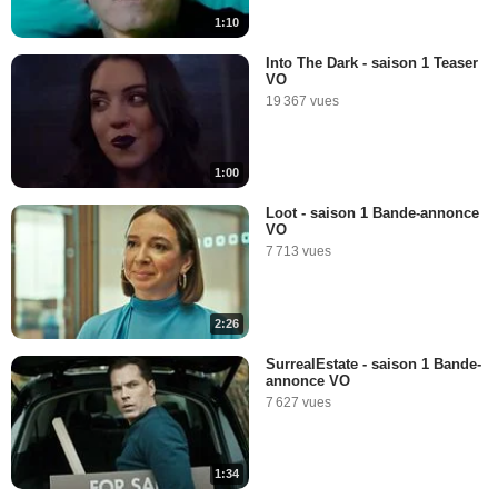
1:10
Into The Dark - saison 1 Teaser
VO
19 367 vues
1:00
Loot - saison 1 Bande-annonce
VO
7 713 vues
2:26
SurrealEstate - saison 1 Bande-
annonce VO
7 627 vues
1:34