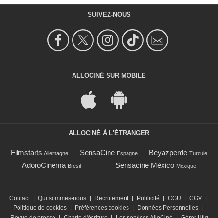
SUIVEZ-NOUS
ALLOCINÉ SUR MOBILE
ALLOCINÉ À L'ÉTRANGER
Filmstarts
SensaCine
Beyazperde
Allemagne
Espagne
Turquie
AdoroCinema
Sensacine México
Brésil
Mexique
Contact
|
Qui sommes-nous
|
Recrutement
|
Publicité
|
CGU
|
CGV
|
Politique de cookies
|
Préférences cookies
|
Données Personnelles
|
Revue de presse
|
Charte d'écriture
|
Les services AlloCiné
|
Gérer Utiq