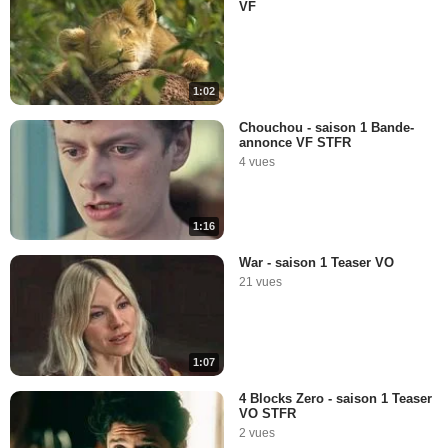
VF
1:02
Chouchou - saison 1 Bande-
annonce VF STFR
4 vues
1:16
War - saison 1 Teaser VO
21 vues
1:07
4 Blocks Zero - saison 1 Teaser
VO STFR
2 vues