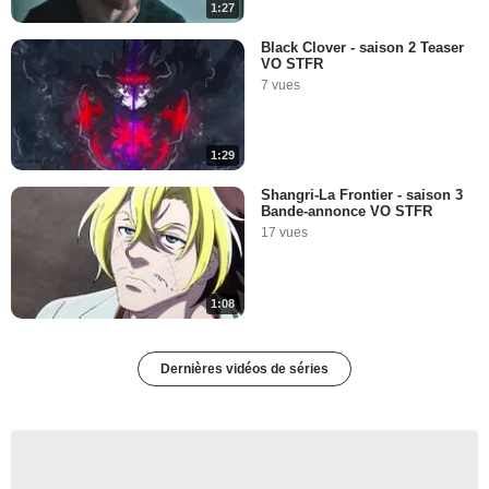
1:27
Black Clover - saison 2 Teaser
VO STFR
7 vues
1:29
Shangri-La Frontier - saison 3
Bande-annonce VO STFR
17 vues
1:08
Dernières vidéos de séries