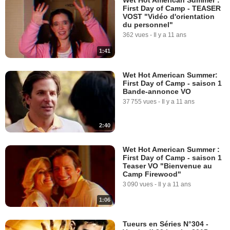
Wet Hot American Summer :
First Day of Camp - TEASER
VOST "Vidéo d'orientation
du personnel"
362 vues
-
Il y a 11 ans
1:41
Wet Hot American Summer:
First Day of Camp - saison 1
Bande-annonce VO
37 755 vues
-
Il y a 11 ans
2:40
Wet Hot American Summer :
First Day of Camp - saison 1
Teaser VO "Bienvenue au
Camp Firewood"
3 090 vues
-
Il y a 11 ans
1:06
Tueurs en Séries N°304 -