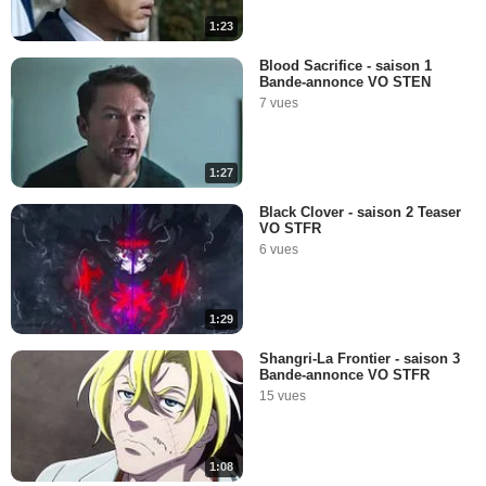
1:23
Blood Sacrifice - saison 1
Bande-annonce VO STEN
7 vues
1:27
Black Clover - saison 2 Teaser
VO STFR
6 vues
1:29
Shangri-La Frontier - saison 3
Bande-annonce VO STFR
15 vues
1:08