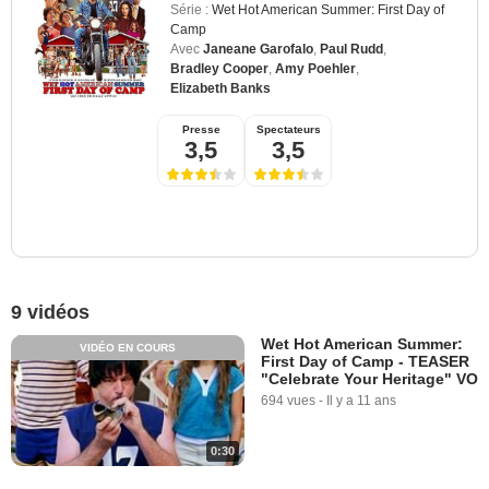
Série :
Wet Hot American Summer: First Day of
Camp
Avec
Janeane Garofalo
,
Paul Rudd
,
Bradley Cooper
,
Amy Poehler
,
Elizabeth Banks
Presse
Spectateurs
3,5
3,5
9 vidéos
Wet Hot American Summer:
VIDÉO EN COURS
First Day of Camp - TEASER
"Celebrate Your Heritage" VO
694 vues
-
Il y a 11 ans
0:30