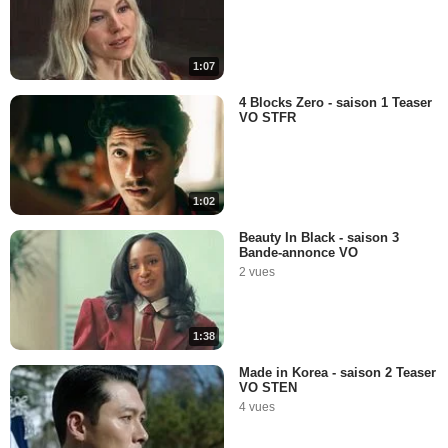
1:07
4 Blocks Zero - saison 1 Teaser
VO STFR
1:02
Beauty In Black - saison 3
Bande-annonce VO
2 vues
1:38
Made in Korea - saison 2 Teaser
VO STEN
4 vues