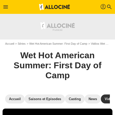
profil
menu
search
Accueil
Séries
Wet Hot American Summer: First Day of Camp
Vidéos Wet Hot American Summer: First Day of Camp
Wet Hot American
Summer: First Day of
Camp
Accueil
Saisons et Episodes
Casting
News
Vidéo