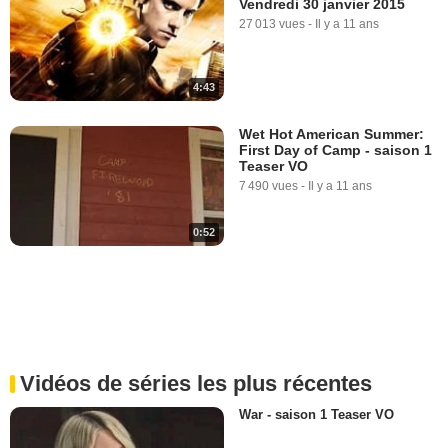
Vendredi 30 janvier 2015
27 013 vues
-
Il y a 11 ans
4:43
Wet Hot American Summer:
First Day of Camp - saison 1
Teaser VO
7 490 vues
-
Il y a 11 ans
0:52
Vidéos de séries les plus récentes
War - saison 1 Teaser VO