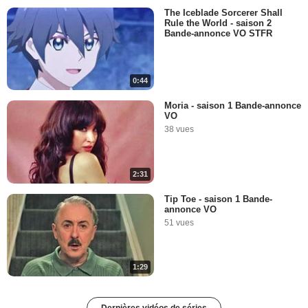
The Iceblade Sorcerer Shall
Rule the World - saison 2
Bande-annonce VO STFR
0:44
Moria - saison 1 Bande-annonce
VO
38 vues
2:31
Tip Toe - saison 1 Bande-
annonce VO
51 vues
1:29
Dernières vidéos de séries