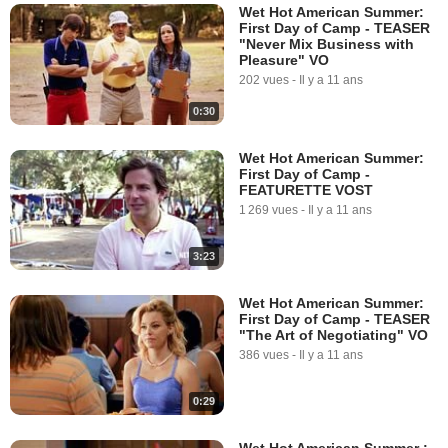
Wet Hot American Summer:
First Day of Camp - TEASER
"Never Mix Business with
Pleasure" VO
202 vues
-
Il y a 11 ans
0:30
Wet Hot American Summer:
First Day of Camp -
FEATURETTE VOST
1 269 vues
-
Il y a 11 ans
3:23
Wet Hot American Summer:
First Day of Camp - TEASER
"The Art of Negotiating" VO
386 vues
-
Il y a 11 ans
0:29