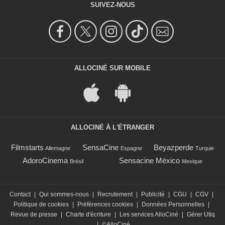
SUIVEZ-NOUS
ALLOCINÉ SUR MOBILE
ALLOCINÉ À L'ÉTRANGER
Filmstarts
SensaCine
Beyazperde
Allemagne
Espagne
Turquie
AdoroCinema
Sensacine México
Brésil
Mexique
Contact
|
Qui sommes-nous
|
Recrutement
|
Publicité
|
CGU
|
CGV
|
Politique de cookies
|
Préférences cookies
|
Données Personnelles
|
Revue de presse
|
Charte d'écriture
|
Les services AlloCiné
|
Gérer Utiq
|
©AlloCiné