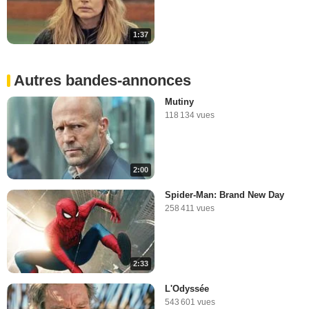
1:37
Autres bandes-annonces
Mutiny
118 134 vues
2:00
Spider-Man: Brand New Day
258 411 vues
2:33
L'Odyssée
543 601 vues