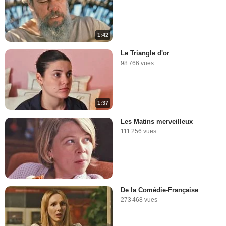
1:42
Le Triangle d'or
98 766 vues
1:37
Les Matins merveilleux
111 256 vues
De la Comédie-Française
273 468 vues