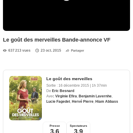
Le goût des merveilles Bande-annonce VF
637 213 vues
23 oct. 2015
Partager
Le goût des merveilles
Sortie :
16 décembre 2015
|
1h 37min
De
Eric Besnard
Avec
Virginie Efira
,
Benjamin Lavernhe
,
Lucie Fagedet
,
Hervé Pierre
,
Hiam Abbass
Presse
Spectateurs
3,6
3,9