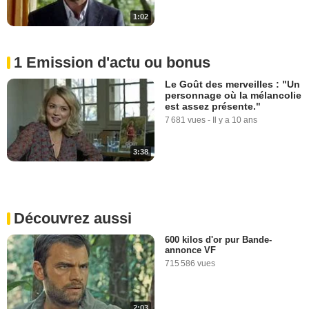
1:02
1 Emission d'actu ou bonus
Le Goût des merveilles : "Un
personnage où la mélancolie
est assez présente."
7 681 vues
-
Il y a 10 ans
3:38
Découvrez aussi
600 kilos d'or pur Bande-
annonce VF
715 586 vues
2:03