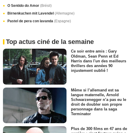
O Sentido do Amor
(Brésil)
Birnenkuchen mit Lavendel
(Allemagne)
Pastel de pera con lavanda
(Espagne)
Top actus ciné de la semaine
Ce soir entre amis : Gary
Oldman, Sean Penn et Ed
Harris dans l'un des meilleurs
thrillers des années 90
injustement oublié !
Même si l’allemand est sa
langue maternelle, Arnold
Schwarzenegger n’a pas eu le
droit de doubler son propre
personnage dans la saga
Terminator
Plus de 300 films en 47 ans de