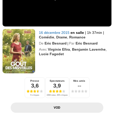
16 décembre 2015
en salle
|
1h 37min
|
Comédie
,
Drame
,
Romance
De
Eric Besnard
Par
Eric Besnard
|
Avec
Virginie Efira
,
Benjamin Lavernhe
,
Lucie Fagedet
Presse
Spectateurs
Mes amis
3,6
3,9
--
9 critiques
3368 notes, 309 critiques
VOD