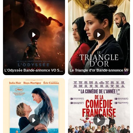
L'Odyssée Bande-annonce VO STFR
Le Triangle d'or Bande-annonce VF