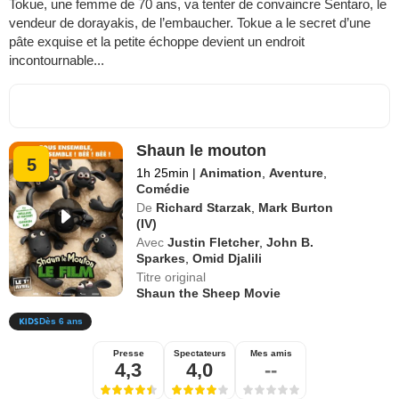
Tokue, une femme de 70 ans, va tenter de convaincre Sentaro, le
vendeur de dorayakis, de l’embaucher. Tokue a le secret d’une
pâte exquise et la petite échoppe devient un endroit
incontournable...
Shaun le mouton
5
1h 25min
|
Animation
,
Aventure
,
Comédie
De
Richard Starzak
,
Mark Burton
(IV)
Avec
Justin Fletcher
,
John B.
Sparkes
,
Omid Djalili
Titre original
Shaun the Sheep Movie
Dès 6 ans
Presse
Spectateurs
Mes amis
4,3
4,0
--