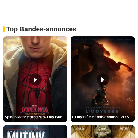
Top Bandes-annonces
Spider-Man: Brand New Day Bande-annonce VO STFR
L'Odyssée Bande-annonce VO STFR