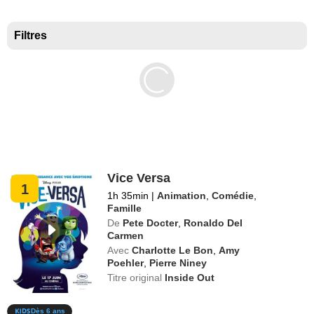
Meilleurs documentaires selon la presse
Filtres
Vice Versa
1
1h 35min
|
Animation
,
Comédie
,
Famille
De
Pete Docter
,
Ronaldo Del
Carmen
Avec
Charlotte Le Bon
,
Amy
Poehler
,
Pierre Niney
Titre original
Inside Out
Dès 6 ans