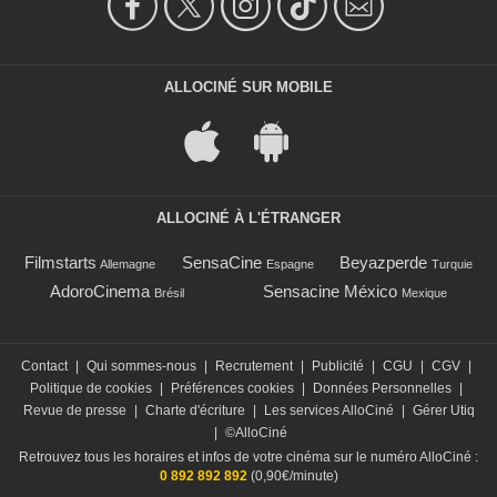
ALLOCINÉ SUR MOBILE
ALLOCINÉ À L'ÉTRANGER
Filmstarts
SensaCine
Beyazperde
Allemagne
Espagne
Turquie
AdoroCinema
Sensacine México
Brésil
Mexique
Contact
|
Qui sommes-nous
|
Recrutement
|
Publicité
|
CGU
|
CGV
|
Politique de cookies
|
Préférences cookies
|
Données Personnelles
|
Revue de presse
|
Charte d'écriture
|
Les services AlloCiné
|
Gérer Utiq
|
©AlloCiné
Retrouvez tous les horaires et infos de votre cinéma sur le numéro AlloCiné :
0 892 892 892
(0,90€/minute)