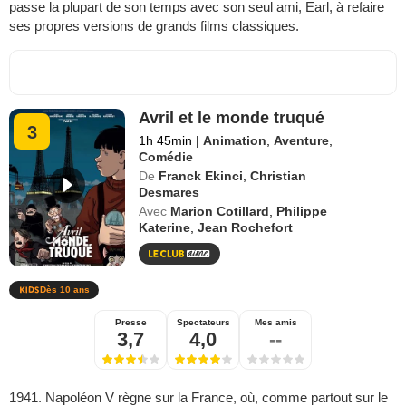
passe la plupart de son temps avec son seul ami, Earl, à refaire
ses propres versions de grands films classiques.
Avril et le monde truqué
3
1h 45min
|
Animation
,
Aventure
,
Comédie
De
Franck Ekinci
,
Christian
Desmares
Avec
Marion Cotillard
,
Philippe
Katerine
,
Jean Rochefort
Dès 10 ans
Presse
Spectateurs
Mes amis
3,7
4,0
--
1941. Napoléon V règne sur la France, où, comme partout sur le