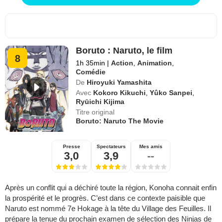
Boruto : Naruto, le film
8
1h 35min
|
Action
,
Animation
,
Comédie
De
Hiroyuki Yamashita
Avec
Kokoro Kikuchi
,
Yûko Sanpei
,
Ryūichi Kijima
Titre original
Boruto: Naruto The Movie
Presse
Spectateurs
Mes amis
3,0
3,9
--
Après un conflit qui a déchiré toute la région, Konoha connait enfin
la prospérité et le progrès. C’est dans ce contexte paisible que
Naruto est nommé 7e Hokage à la tête du Village des Feuilles. Il
prépare la tenue du prochain examen de sélection des Ninjas de