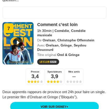
Comment c’est loin
7
1h 30min
|
Comédie
,
Comédie
musicale
De
Orelsan
,
Christophe Offenstein
Avec
Orelsan
,
Gringe
,
Seydou
Doucouré
Titre original
Orel & Gringe
Presse
Spectateurs
Mes amis
3,4
3,9
--
Deux apprentis rappeurs de province ont 24h pour faire un single.
Le premier film d'Orelsan et Gringe ("Bloqués").
VOIR SUR DISNEY
+