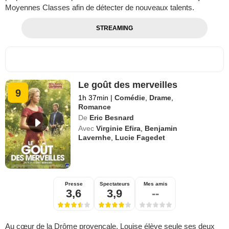
Moyennes Classes afin de détecter de nouveaux talents.
STREAMING
Le goût des merveilles
9
1h 37min
|
Comédie
,
Drame
,
Romance
De
Eric Besnard
Avec
Virginie Efira
,
Benjamin
Lavernhe
,
Lucie Fagedet
Presse
Spectateurs
Mes amis
3,6
3,9
--
Au cœur de la Drôme provençale, Louise élève seule ses deux