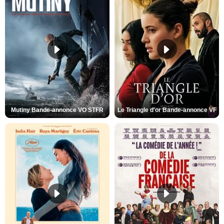
Mutiny Bande-annonce VO STFR
Le Triangle d'or Bande-annonce VF