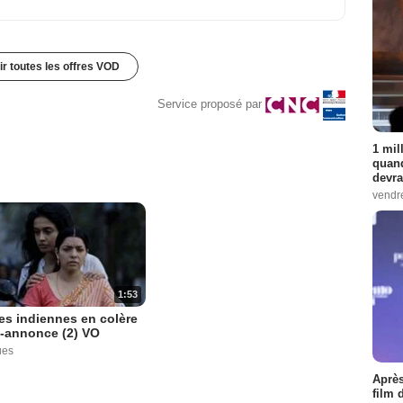
ir toutes les offres VOD
Service proposé par
1 mil
quand
devra
vendr
1:53
s indiennes en colère
-annonce (2) VO
ues
Après
film 