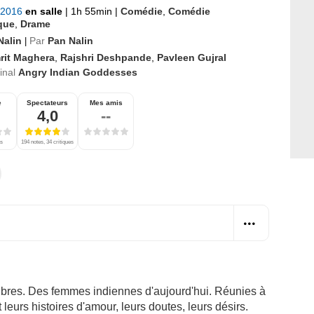
t 2016
en salle
|
1h 55min
|
Comédie
,
Comédie
que
,
Drame
Nalin
Par
Pan Nalin
|
rit Maghera
,
Rajshri Deshpande
,
Pavleen Gujral
ginal
Angry Indian Goddesses
e
Spectateurs
Mes amis
4,0
--
es
194 notes, 34 critiques
libres. Des femmes indiennes d'aujourd'hui. Réunies à
 leurs histoires d'amour, leurs doutes, leurs désirs.