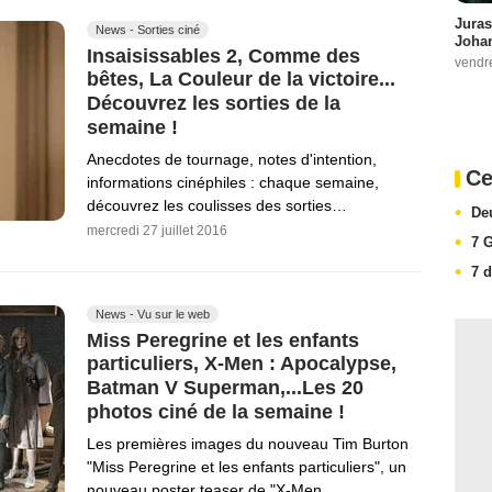
Juras
News - Sorties ciné
Johan
Insaisissables 2, Comme des
vendr
bêtes, La Couleur de la victoire...
Découvrez les sorties de la
semaine !
Anecdotes de tournage, notes d'intention,
Ce
informations cinéphiles : chaque semaine,
découvrez les coulisses des sorties…
De
mercredi 27 juillet 2016
7 
7 
News - Vu sur le web
Miss Peregrine et les enfants
particuliers, X-Men : Apocalypse,
Batman V Superman,...Les 20
photos ciné de la semaine !
Les premières images du nouveau Tim Burton
"Miss Peregrine et les enfants particuliers", un
nouveau poster teaser de "X-Men…