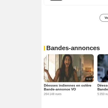
Vo
Bandes-annonces
1:17
Déesses indiennes en colère
Déesse
Bande-annonce VO
Bande
264 148 vues
5 350 v