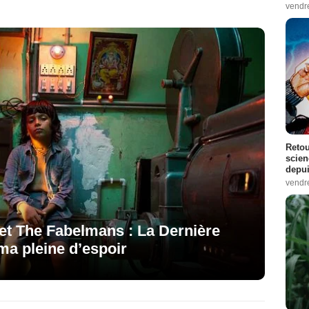
vendr
Retou
scien
depui
vendr
t The Fabelmans : La Dernière
ma pleine d’espoir