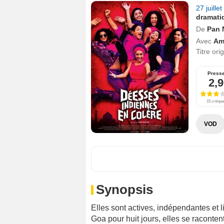
27 juille
dramati
De
Pan 
Avec
Am
Titre ori
Press
2,9
15 critiqu
VOD
Synopsis
Elles sont actives, indépendantes et 
Goa pour huit jours, elles se racontent