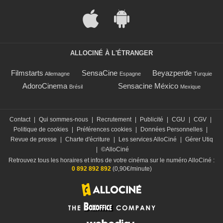
ALLOCINÉ À L'ÉTRANGER
Filmstarts
SensaCine
Beyazperde
Allemagne
Espagne
Turquie
AdoroCinema
Sensacine México
Brésil
Mexique
Contact
|
Qui sommes-nous
|
Recrutement
|
Publicité
|
CGU
|
CGV
|
Politique de cookies
|
Préférences cookies
|
Données Personnelles
|
Revue de presse
|
Charte d'écriture
|
Les services AlloCiné
|
Gérer Utiq
|
©AlloCiné
Retrouvez tous les horaires et infos de votre cinéma sur le numéro AlloCiné :
0 892 892 892
(0,90€/minute)