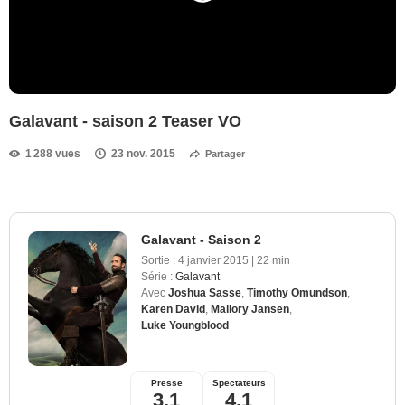
Galavant - saison 2 Teaser VO
1 288 vues
23 nov. 2015
Partager
Galavant - Saison 2
Sortie :
4 janvier 2015
|
22 min
Série :
Galavant
Avec
Joshua Sasse
,
Timothy Omundson
,
Karen David
,
Mallory Jansen
,
Luke Youngblood
Presse
Spectateurs
3,1
4,1