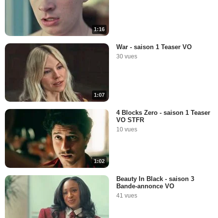
1:16
War - saison 1 Teaser VO
30 vues
1:07
4 Blocks Zero - saison 1 Teaser
VO STFR
10 vues
1:02
Beauty In Black - saison 3
Bande-annonce VO
41 vues