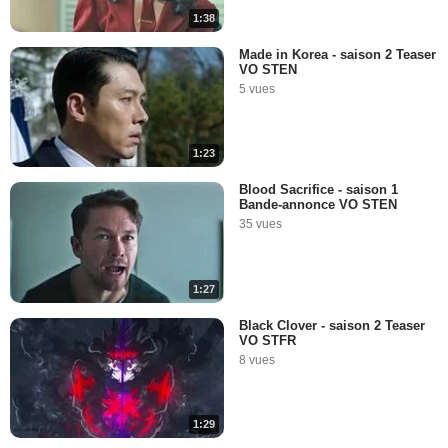
1:38
Made in Korea - saison 2 Teaser
VO STEN
5 vues
1:23
Blood Sacrifice - saison 1
Bande-annonce VO STEN
35 vues
1:27
Black Clover - saison 2 Teaser
VO STFR
8 vues
1:29