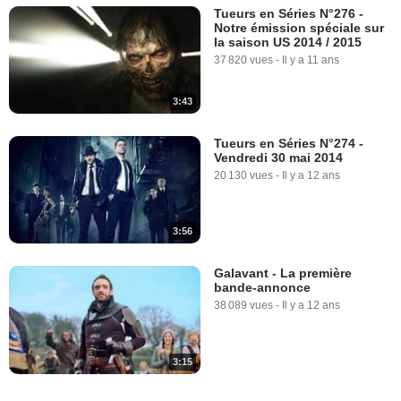
Tueurs en Séries N°276 -
Notre émission spéciale sur
la saison US 2014 / 2015
37 820 vues
-
Il y a 11 ans
3:43
Tueurs en Séries N°274 -
Vendredi 30 mai 2014
20 130 vues
-
Il y a 12 ans
3:56
Galavant - La première
bande-annonce
38 089 vues
-
Il y a 12 ans
3:15