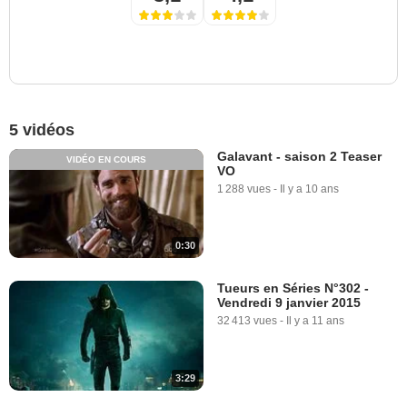
5 vidéos
Galavant - saison 2 Teaser
VIDÉO EN COURS
VO
1 288 vues
-
Il y a 10 ans
0:30
Tueurs en Séries N°302 -
Vendredi 9 janvier 2015
32 413 vues
-
Il y a 11 ans
3:29