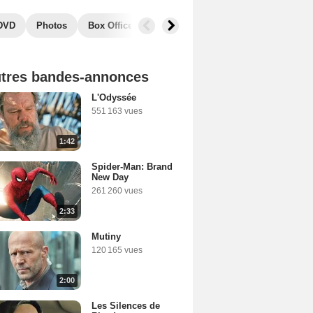
 DVD
Photos
Box Office
Films similaires
tres bandes-annonces
L'Odyssée
551 163 vues
1:42
Spider-Man: Brand
New Day
261 260 vues
2:33
Mutiny
120 165 vues
2:00
Les Silences de