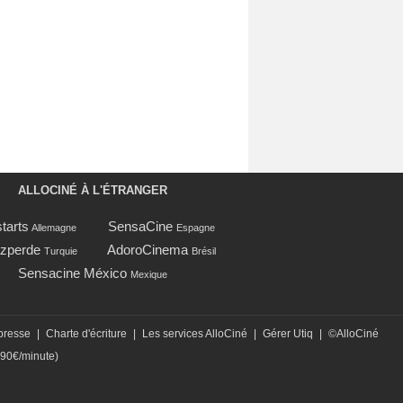
ALLOCINÉ À L'ÉTRANGER
tarts
SensaCine
Allemagne
Espagne
zperde
AdoroCinema
Turquie
Brésil
Sensacine México
Mexique
presse
|
Charte d'écriture
|
Les services AlloCiné
|
Gérer Utiq
|
©AlloCiné
,90€/minute)