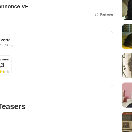
-annonce VF
Partager
 verte
0h 36min
ateurs
,3
Teasers