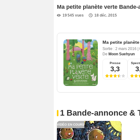
Ma petite planète verte Bande
19 545 vues
18 déc. 2015
Ma petite planète
Sortie :
2 mars 2016
|
De
Moon Suehyun
Presse
Spect
3,3
3
1 Bande-annonce & 
VIDÉO EN COURS