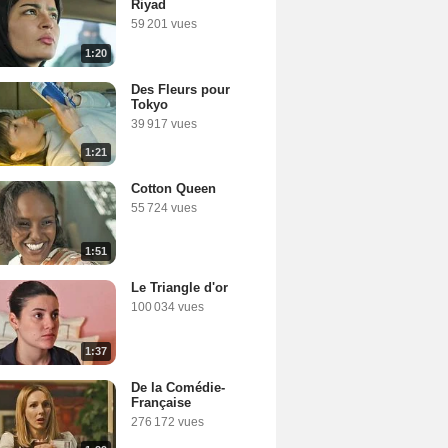
Riyad
59 201 vues
1:20
Des Fleurs pour
Tokyo
39 917 vues
1:21
Cotton Queen
55 724 vues
1:51
Le Triangle d'or
100 034 vues
1:37
De la Comédie-
Française
276 172 vues