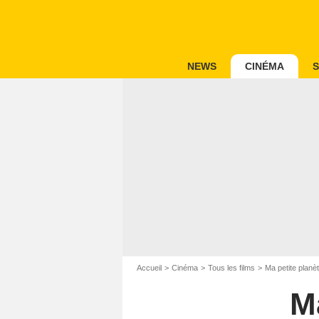
NEWS
CINÉMA
S
Accueil
Cinéma
Tous les films
Ma petite planè
Ma