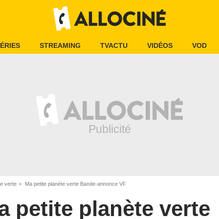
ÉRIES
STREAMING
TVACTU
VIDÉOS
VOD
te verte
Ma petite planète verte Bande-annonce VF
 petite planète verte