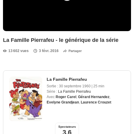
La Famille Pierrafeu - le générique de la série
13 602 vues
3 févr. 2016
Partager
La Famille Pierrafeu
Sortie :
30 septembre 1960
|
25 min
Série :
La Famille Pierrafeu
Avec
Roger Carel
,
Gérard Hernandez
,
Evelyne Grandjean
,
Laurence Crouzet
Spectateurs
3,6