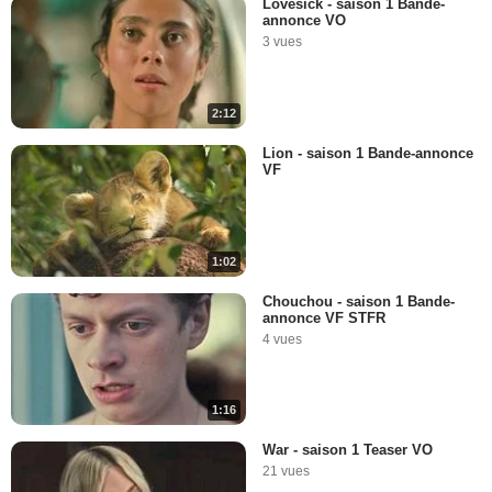
Lovesick - saison 1 Bande-
annonce VO
3 vues
2:12
Lion - saison 1 Bande-annonce
VF
1:02
Chouchou - saison 1 Bande-
annonce VF STFR
4 vues
1:16
War - saison 1 Teaser VO
21 vues