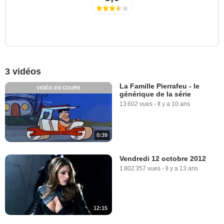
3 vidéos
La Famille Pierrafeu - le
VIDÉO EN COURS
générique de la série
13 602 vues
-
Il y a 10 ans
0:39
Vendredi 12 octobre 2012
1 802 357 vues
-
Il y a 13 ans
12:15