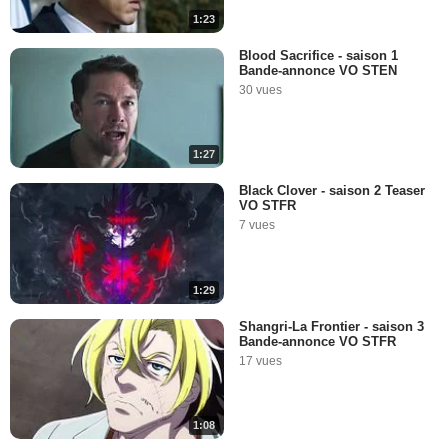
1:23
Blood Sacrifice - saison 1
Bande-annonce VO STEN
30 vues
1:27
Black Clover - saison 2 Teaser
VO STFR
7 vues
1:29
Shangri-La Frontier - saison 3
Bande-annonce VO STFR
17 vues
1:08