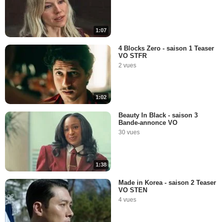
1:07
4 Blocks Zero - saison 1 Teaser
VO STFR
2 vues
1:02
Beauty In Black - saison 3
Bande-annonce VO
30 vues
1:38
Made in Korea - saison 2 Teaser
VO STEN
4 vues