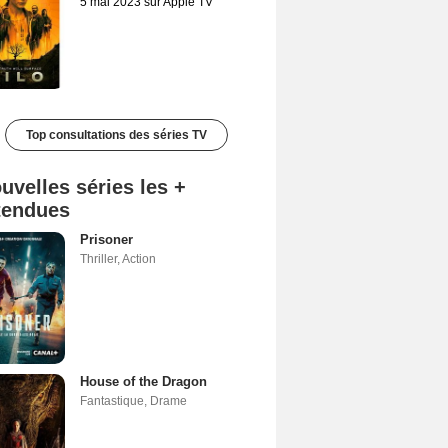
5 mai 2023 sur Apple TV
Top consultations des séries TV
uvelles séries les +
tendues
Prisoner
Thriller
,
Action
House of the Dragon
Fantastique
,
Drame