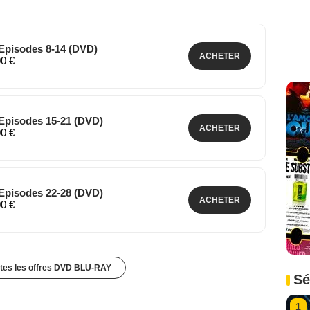
- Episodes 8-14 (DVD)
ACHETER
00 €
- Episodes 15-21 (DVD)
ACHETER
00 €
- Episodes 22-28 (DVD)
ACHETER
00 €
utes les offres DVD BLU-RAY
Sé
1