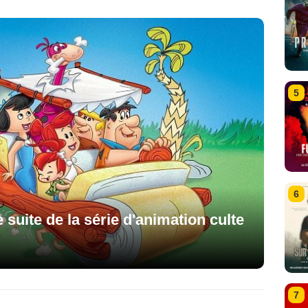
5
6
e suite de la série d'animation culte
7