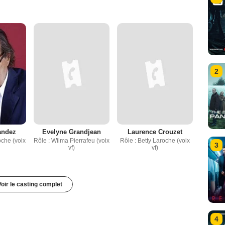
2
andez
Evelyne Grandjean
Laurence Crouzet
oche (voix
Rôle : Wilma Pierrafeu (voix
Rôle : Betty Laroche (voix
3
vf)
vf)
Voir le casting complet
4