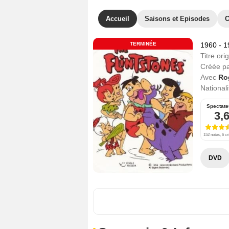
Accueil
Saisons et Episodes
C
TERMINÉE
1960 - 
Titre orig
Créée p
Avec
Ro
Nationali
Spectate
3,
152 notes, 6 cr
DVD