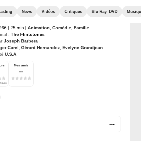
asting
News
Vidéos
Critiques
Blu-Ray, DVD
Musiq
1966
|
25 min
|
Animation
,
Comédie
,
Famille
inal :
The Flintstones
ar
Joseph Barbera
ger Carel
,
Gérard Hernandez
,
Evelyne Grandjean
té
U.S.A.
urs
Mes amis
6
--
itiques