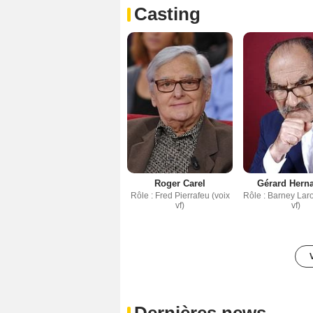
Casting
Roger Carel
Gérard Hern
Rôle : Fred Pierrafeu (voix
Rôle : Barney Lar
vf)
vf)
Dernières news