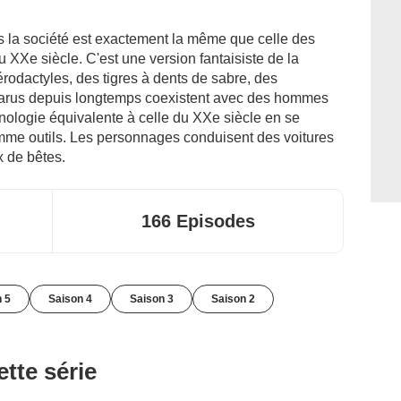
is la société est exactement la même que celle des
 XXe siècle. C'est une version fantaisiste de la
érodactyles, des tigres à dents de sabre, des
arus depuis longtemps coexistent avec des hommes
nologie équivalente à celle du XXe siècle en se
mme outils. Les personnages conduisent des voitures
x de bêtes.
166 Episodes
 5
Saison 4
Saison 3
Saison 2
tte série