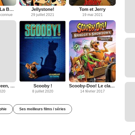
Tom et Jerry : La Boussole interdite
Jellystone!
Tom et Jerry
inconnue
29 juillet 2021
19 mai 2021
Joyeux Halloween, Scooby-Doo !
Scooby !
Scooby-Doo! Le clash des Sammys
020
8 juillet 2020
14 février 2017
phie
Ses meilleurs films / séries