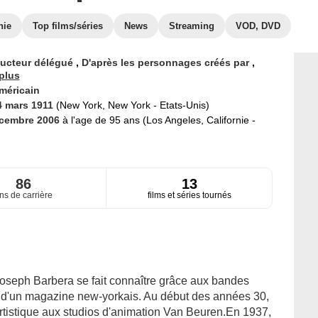
hie
Top films/séries
News
Streaming
VOD, DVD
ucteur délégué
,
D'après les personnages créés par
,
plus
méricain
4 mars 1911
(New York, New York - Etats-Unis)
écembre 2006
à l'age de 95 ans (Los Angeles, Californie -
86
13
ns de carrière
films et séries tournés
Joseph Barbera se fait connaître grâce aux bandes
e d'un magazine new-yorkais. Au début des années 30,
artistique aux studios d'animation Van Beuren.En 1937,