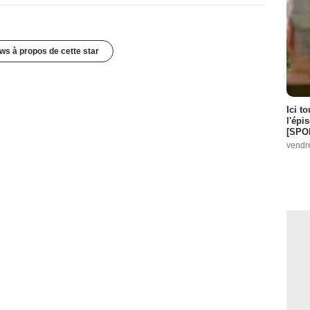
ws à propos de cette star
Ici t
l'épi
[SPO
vendr