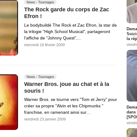
News - Tournages
The Rock garde du corps de Zac
Efron !
Le bodybuildé The Rock et Zac Efron, la star de
Demai
la trilogie "High School Musical", partageront
Soizi
l'affiche de "Johnny Quest",…
la ré
vendr
mercredi 18 février 2009
News - Tournages
Warner Bros. joue au chat et à la
souris !
Warner Bros. se tourne vers "Tom et Jerry" pour
créer sa propre "Alvin et les Chipmunks "
Demai
dans 
franchise, en ramenant ainsi sur…
[SPO
vendredi 23 janvier 2009
vendr