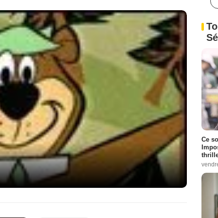
To
Sé
Ce so
Impos
thrill
vendr