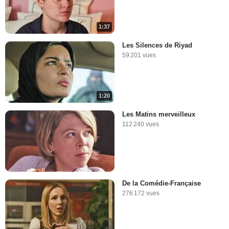
1:37
Les Silences de Riyad
59 201 vues
1:20
Les Matins merveilleux
112 240 vues
De la Comédie-Française
276 172 vues