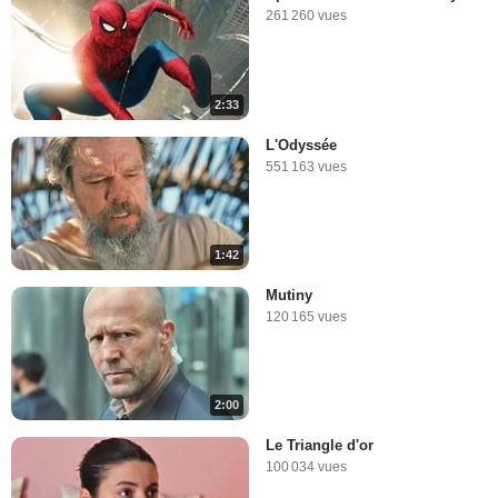
261 260 vues
2:33
L'Odyssée
551 163 vues
1:42
Mutiny
120 165 vues
2:00
Le Triangle d'or
100 034 vues