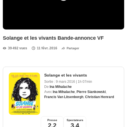
Solange et les vivants Bande-annonce VF
39 492 vues
11 févr. 2016
Partager
Solange et les vivants
Sortie :
9 mars 2016
|
1h 07min
De
Ina Mihalache
Avec
Ina Mihalache
,
Pierre Siankowski
,
Francis Van Litsenborgh
,
Christian Henrard
Presse
Spectateurs
2,2
3,4