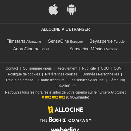
ALLOCINÉ À L'ÉTRANGER
Filmstarts
SensaCine
Beyazperde
Allemagne
Espagne
Turquie
AdoroCinema
Sensacine México
Brésil
Mexique
Contact
|
Qui sommes-nous
|
Recrutement
|
Publicité
|
CGU
|
CGV
|
Politique de cookies
|
Préférences cookies
|
Données Personnelles
|
Revue de presse
|
Charte d'écriture
|
Les services AlloCiné
|
Gérer Utiq
|
©AlloCiné
Retrouvez tous les horaires et infos de votre cinéma sur le numéro AlloCiné :
0 892 892 892
(0,90€/minute)