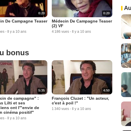
Au
0:20
0:20
in De Campagne Teaser
Médecin De Campagne Teaser
(2) VF
ues
-
Il y a 10 ans
4 186 vues
-
Il y a 10 ans
ou bonus
5:35
4:50
cin de campagne" :
François Cluzet : "Un acteur,
 Lilti et ses
c'est à poil !"
ens ont l'"envie de
1 340 vues
-
Il y a 10 ans
un cinéma positif"
ues
-
Il y a 10 ans