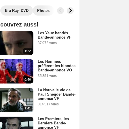
Blu-Ray, DVD
Photos
Secrets de tournage
Box Office
couvrez aussi
Les Yeux bandés
Bande-annonce VF
37 972 vues
1:22
Les Hommes
préfèrent les blondes
Bande-annonce VO
35 851 vues
0:46
La Nouvelle vie de
Paul Sneijder Bande-
annonce VF
814 517 vues
1:41
Les Premiers, les
Derniers Bande-
annonce VF