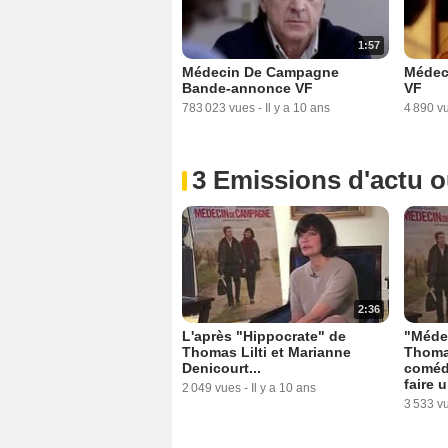
1:57
Médecin De Campagne
Médec
Bande-annonce VF
VF
783 023 vues
-
Il y a 10 ans
4 890 v
3 Emissions d'actu 
2:36
L'après "Hippocrate" de
"Méde
Thomas Lilti et Marianne
Thomas
Denicourt...
comédi
faire 
2 049 vues
-
Il y a 10 ans
3 533 v