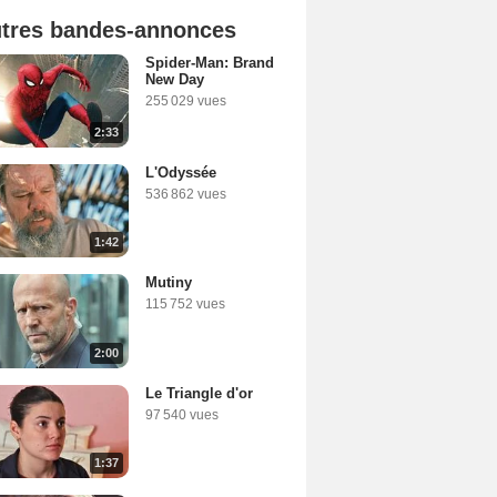
tres bandes-annonces
Spider-Man: Brand
New Day
255 029 vues
2:33
L'Odyssée
536 862 vues
1:42
Mutiny
115 752 vues
2:00
Le Triangle d'or
97 540 vues
1:37