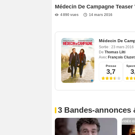
Médecin De Campagne Teaser
4 890 vues
14 mars 2016
Médecin De Cam
Sortie :
23 mars 2016
De
Thomas Lilti
Avec
François Cluzet
Presse
Spect
3,7
3
3 Bandes-annonces 
VIDÉO E