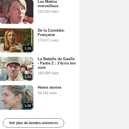
Les Matins
merveilleux
110 153 vues
De la Comédie-
Française
270 671 vues
1:29
La Bataille de Gaulle
- Partie 2 : J’écris ton
nom
160 590 vues
1:34
Home stories
56 142 vues
1:38
Voir plus de bandes-annonces