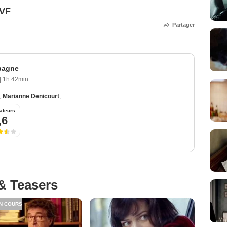
 VF
Partager
pagne
|
1h 42min
,
Marianne Denicourt
,
Isabelle Sadoyan
,
Félix Moati
,
Patrick Descamps
ateurs
,6
& Teasers
N COURS