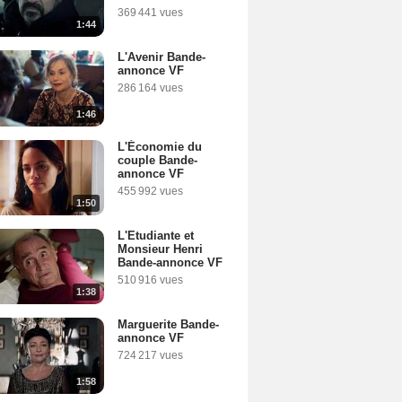
369 441 vues
1:44
L'Avenir Bande-
annonce VF
286 164 vues
1:46
L'Économie du
couple Bande-
annonce VF
455 992 vues
1:50
L'Etudiante et
Monsieur Henri
Bande-annonce VF
510 916 vues
1:38
Marguerite Bande-
annonce VF
724 217 vues
1:58