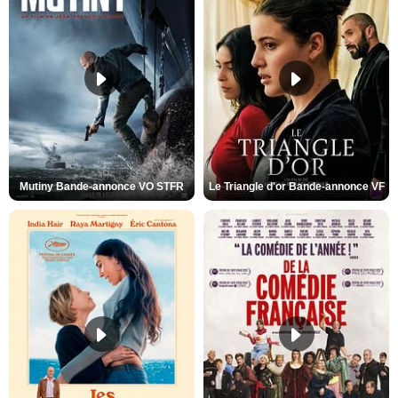
Mutiny Bande-annonce VO STFR
Le Triangle d'or Bande-annonce VF