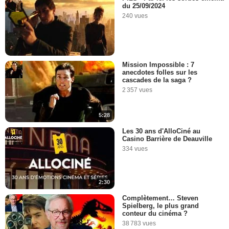
du 25/09/2024
240 vues
Mission Impossible : 7
anecdotes folles sur les
cascades de la saga ?
2 357 vues
5:28
Les 30 ans d'AlloCiné au
Casino Barrière de Deauville
334 vues
2:30
Complètement… Steven
Spielberg, le plus grand
conteur du cinéma ?
38 783 vues