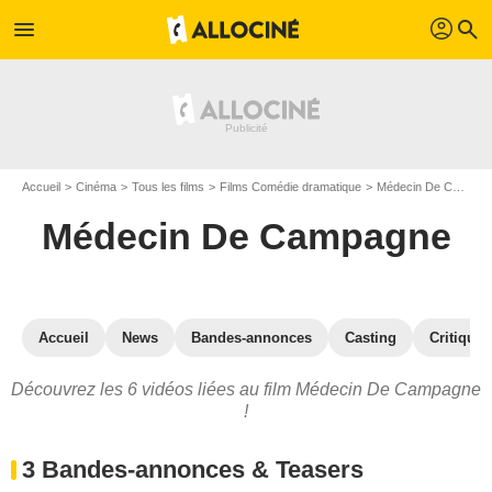
profil
menu
search
Accueil
Cinéma
Tous les films
Films Comédie dramatique
Médecin De Campagne
Médecin De Campagne
Accueil
News
Bandes-annonces
Casting
Critiques
Découvrez les 6 vidéos liées au film Médecin De Campagne
!
3 Bandes-annonces & Teasers