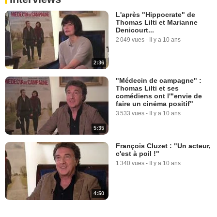
L'après "Hippocrate" de
Thomas Lilti et Marianne
Denicourt...
2 049 vues
-
Il y a 10 ans
2:36
"Médecin de campagne" :
Thomas Lilti et ses
comédiens ont l'"envie de
faire un cinéma positif"
3 533 vues
-
Il y a 10 ans
5:35
François Cluzet : "Un acteur,
c'est à poil !"
1 340 vues
-
Il y a 10 ans
4:50