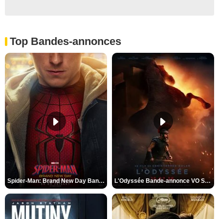
Top Bandes-annonces
Spider-Man: Brand New Day Bande-annonce VO STFR
L'Odyssée Bande-annonce VO STFR