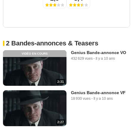
2 Bandes-annonces & Teasers
Genius Bande-annonce VO
VIDÉO EN COURS
432 629 vues
-
Il y a 10 ans
2:31
Genius Bande-annonce VF
18 930 vues
-
Il y a 10 ans
2:27