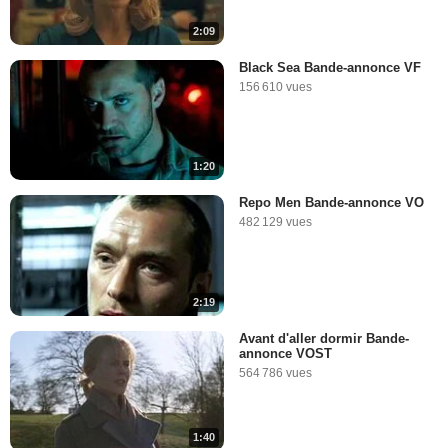
2:09
Black Sea Bande-annonce VF
156 610 vues
1:20
Repo Men Bande-annonce VO
482 129 vues
2:19
Avant d'aller dormir Bande-
annonce VOST
564 786 vues
1:40