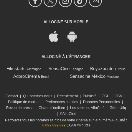
ALLOCINÉ SUR MOBILE
ALLOCINÉ À L'ÉTRANGER
Filmstarts
SensaCine
Beyazperde
Allemagne
Espagne
Turquie
AdoroCinema
Sensacine México
Brésil
Mexique
Contact
|
Qui sommes-nous
|
Recrutement
|
Publicité
|
CGU
|
CGV
|
Politique de cookies
|
Préférences cookies
|
Données Personnelles
|
Revue de presse
|
Charte d'écriture
|
Les services AlloCiné
|
Gérer Utiq
|
©AlloCiné
Retrouvez tous les horaires et infos de votre cinéma sur le numéro AlloCiné :
0 892 892 892
(0,90€/minute)