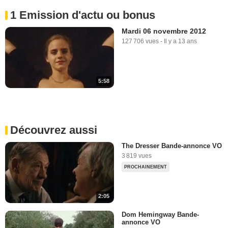
1 Emission d'actu ou bonus
Mardi 06 novembre 2012
127 706 vues
-
Il y a 13 ans
5:58
Découvrez aussi
The Dresser Bande-annonce VO
3 819 vues
PROCHAINEMENT
2:05
Dom Hemingway Bande-
annonce VO