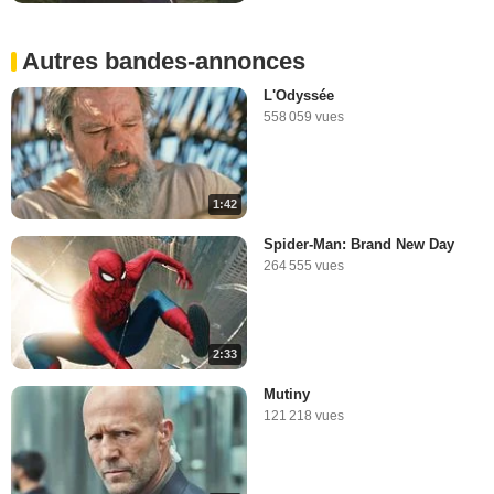
Autres bandes-annonces
L'Odyssée
558 059 vues
1:42
Spider-Man: Brand New Day
264 555 vues
2:33
Mutiny
121 218 vues