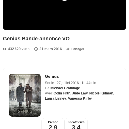
Genius Bande-annonce VO
432 629 vues
21 mars 2016
Partager
Genius
Sortie :
27 juillet 2016
|
1h 44min
De
Michael Grandage
Avec
Colin Firth
,
Jude Law
,
Nicole Kidman
,
Laura Linney
,
Vanessa Kirby
Presse
Spectateurs
2,9
3,4