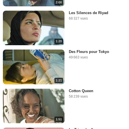
2:00
Les Silences de Riyad
68 327 vues
1:20
Des Fleurs pour Tokyo
49 663 vues
1:21
Cotton Queen
58 239 vues
1:51