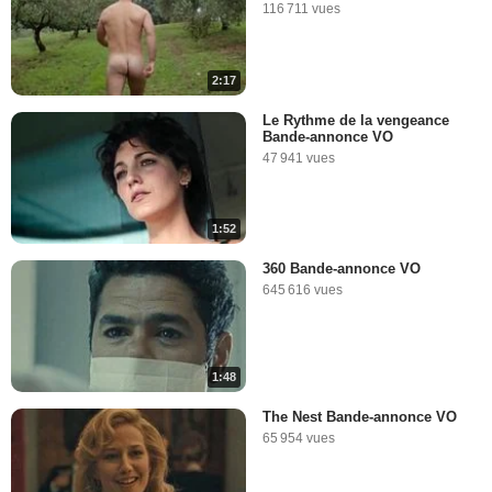
116 711 vues
2:17
Le Rythme de la vengeance
Bande-annonce VO
47 941 vues
1:52
360 Bande-annonce VO
645 616 vues
1:48
The Nest Bande-annonce VO
65 954 vues