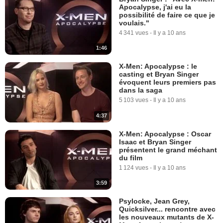
Apocalypse, j'ai eu la
possibilité de faire ce que je
voulais."
4 341 vues
-
Il y a 10 ans
1:46
X-Men: Apocalypse : le
casting et Bryan Singer
évoquent leurs premiers pas
dans la saga
5 103 vues
-
Il y a 10 ans
4:37
X-Men: Apocalypse : Oscar
Isaac et Bryan Singer
présentent le grand méchant
du film
1 124 vues
-
Il y a 10 ans
3:59
Psylocke, Jean Grey,
Quicksilver... rencontre avec
les nouveaux mutants de X-