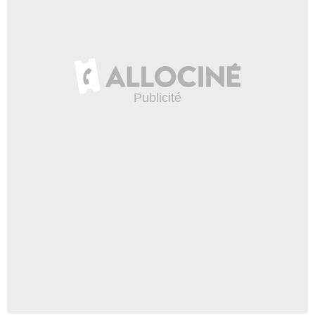
2:19
Mystique, Gambit… Le point
sur les spin-off X-Men
22 961 vues
-
Il y a 10 ans
7:38
X-Men Dark Phoenix :
Magneto vous a répondu !
8 248 vues
-
Il y a 7 ans
4:21
Voix Ouf - Alexis Victor -
Rencontre avec la voix VF de
Loki, Ragnar et Bradley
Cooper
23 469 vues
-
Il y a 2 ans