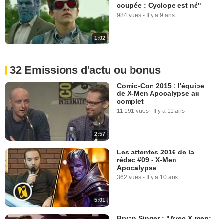
coupée : Cyclope est né"
984 vues
-
Il y a 9 ans
1:02
32 Emissions d'actu ou bonus
Comic-Con 2015 : l'équipe
de X-Men Apocalypse au
complet
11 191 vues
-
Il y a 11 ans
2:57
Les attentes 2016 de la
rédac #09 - X-Men
Apocalypse
362 vues
-
Il y a 10 ans
5:01
Bryan Singer : "Avec X-men: