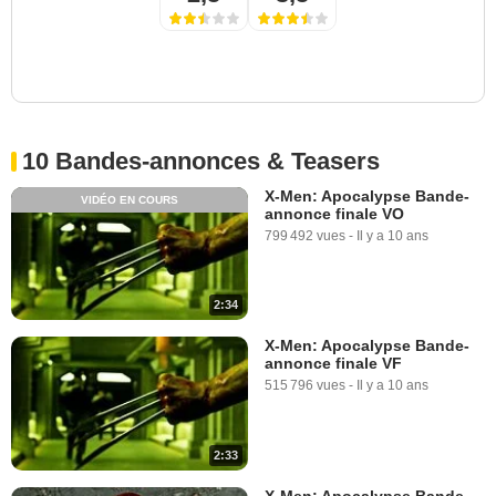
10 Bandes-annonces & Teasers
X-Men: Apocalypse Bande-
VIDÉO EN COURS
annonce finale VO
799 492 vues
-
Il y a 10 ans
2:34
X-Men: Apocalypse Bande-
annonce finale VF
515 796 vues
-
Il y a 10 ans
2:33
X-Men: Apocalypse Bande-