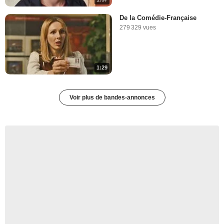
Pour la faire courte - X-Men
30 196 vues
-
Il y a 10 ans
De la Comédie-Française
279 329 vues
3:21
1:29
Apocalypse est-il le film le
plus intense de la saga ?
29 941 vues
-
Il y a 10 ans
Voir plus de bandes-annonces
12:21
X-Men: Apocalypse -
L'Extraction
13 908 vues
-
Il y a 10 ans
1:12
Star Wars, Marvel, X-Men...
Reshoots, mode d'emploi
3 992 vues
-
Il y a 10 ans