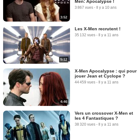
Men: Apocalypse !
3 867 vues
-
Il y a 10 ans
3:52
Les X-Men recrutent !
35 132 vues
-
Il y a 11 ans
5:12
X-Men Apocalypse : qui pour
jouer Jean et Cyclope ?
44 459 vues
-
Il y a 11 ans
4:46
Vers un crossover X-Men et
les 4 Fantastiques ?
38 320 vues
-
Il y a 11 ans