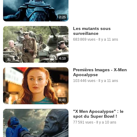
2:25
Les mutants sous
surveillance
683 869 vues
-
Il y a 11 ans
4:10
Premières Images - X-Men
Apocalypse
103 446 vues
-
Il y a 11 ans
0:41
"X Men Apocalypse" : le
spot du Super Bowl !
77 591 vues
-
Il y a 10 ans