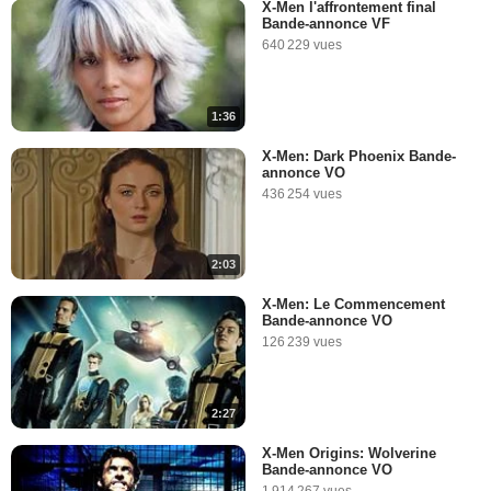
X-Men l'affrontement final
Bande-annonce VF
X-Men : Apocalypse, une fin
640 229 vues
en apothéose
43 579 vues
-
Il y a 10 ans
1:36
5:30
X-Men: Dark Phoenix Bande-
annonce VO
X-Men : Quicksilver met les
436 254 vues
bouchées doubles
36 715 vues
-
Il y a 10 ans
2:03
7:14
X-Men: Le Commencement
Bande-annonce VO
X-Men Apocalypse : que
126 239 vues
retenir de la bande-annonce
?
16 815 vues
-
Il y a 10 ans
2:27
2:30
X-Men Origins: Wolverine
Bande-annonce VO
X-Men : Apocalypse sème le
1 914 267 vues