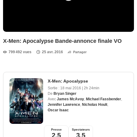
X-Men: Apocalypse Bande-annonce finale VO
799 492 vues
25 avr. 2016
Partager
X-Men: Apocalypse
Sortie :
18 mai 2016
|
2h 24min
De
Bryan Singer
Avec
James McAvoy
,
Michael Fassbender
,
Jennifer Lawrence
,
Nicholas Hoult
,
Oscar Isaac
Presse
Spectateurs
2,5
3,5