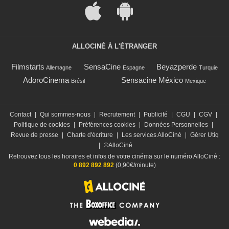
ALLOCINÉ À L'ÉTRANGER
Filmstarts
SensaCine
Beyazperde
Allemagne
Espagne
Turquie
AdoroCinema
Sensacine México
Brésil
Mexique
Contact
|
Qui sommes-nous
|
Recrutement
|
Publicité
|
CGU
|
CGV
|
Politique de cookies
|
Préférences cookies
|
Données Personnelles
|
Revue de presse
|
Charte d'écriture
|
Les services AlloCiné
|
Gérer Utiq
|
©AlloCiné
Retrouvez tous les horaires et infos de votre cinéma sur le numéro AlloCiné :
0 892 892 892
(0,90€/minute)