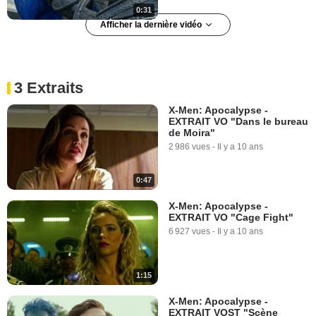
0:31
Afficher la dernière vidéo
Sur les traces de... En Sabah
Nur, alias Apocalypse
4 315 vues
-
Il y a 10 ans
3 Extraits
X-Men: Apocalypse -
EXTRAIT VO "Dans le bureau
0:50
de Moira"
2 986 vues
-
Il y a 10 ans
0:47
X-Men: Apocalypse -
EXTRAIT VO "Cage Fight"
6 927 vues
-
Il y a 10 ans
1:15
X-Men: Apocalypse -
EXTRAIT VOST "Scène