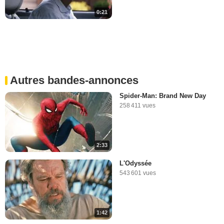
0:21
Autres bandes-annonces
Spider-Man: Brand New Day
258 411 vues
2:33
L'Odyssée
543 601 vues
1:42