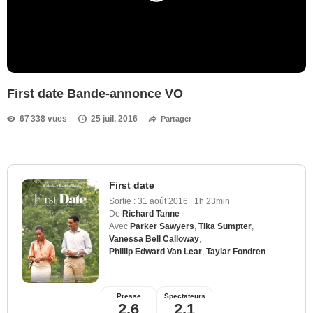
First date Bande-annonce VO
67 338 vues
25 juil. 2016
Partager
First date
Sortie :
31 août 2016
|
1h 23min
De
Richard Tanne
Avec
Parker Sawyers
,
Tika Sumpter
,
Vanessa Bell Calloway
,
Phillip Edward Van Lear
,
Taylar Fondren
Presse
Spectateurs
2,6
2,1