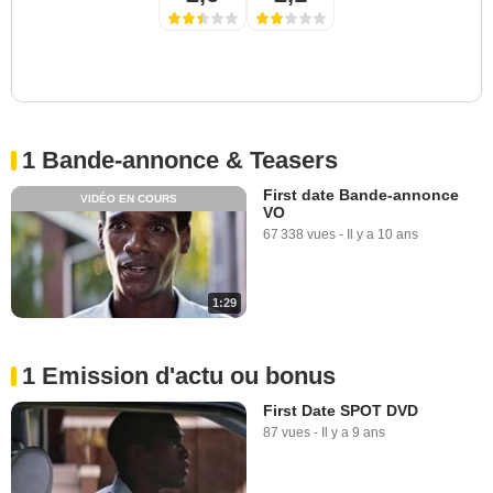
1 Bande-annonce & Teasers
First date Bande-annonce
VIDÉO EN COURS
VO
67 338 vues
-
Il y a 10 ans
1:29
1 Emission d'actu ou bonus
First Date SPOT DVD
87 vues
-
Il y a 9 ans