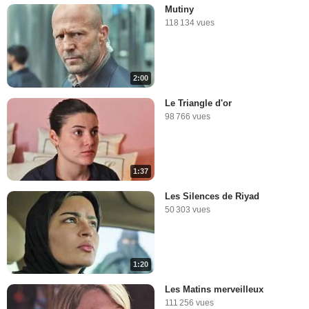
Mutiny
118 134 vues
2:00
Le Triangle d'or
98 766 vues
1:37
Les Silences de Riyad
50 303 vues
1:20
Les Matins merveilleux
111 256 vues