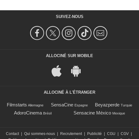
SUIVEZ-NOUS
ALLOCINÉ SUR MOBILE
ALLOCINÉ À L'ÉTRANGER
Filmstarts
SensaCine
Beyazperde
Allemagne
Espagne
Turquie
AdoroCinema
Sensacine México
Brésil
Mexique
Contact
|
Qui sommes-nous
|
Recrutement
|
Publicité
|
CGU
|
CGV
|