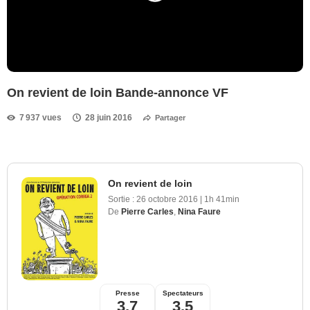
On revient de loin Bande-annonce VF
7 937 vues
28 juin 2016
Partager
On revient de loin
Sortie :
26 octobre 2016
|
1h 41min
De
Pierre Carles
,
Nina Faure
Presse
Spectateurs
3,7
3,5