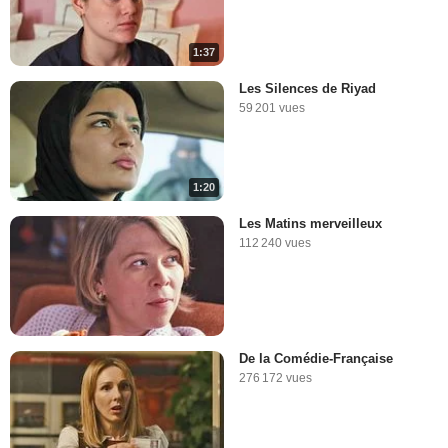
1:37
Les Silences de Riyad
59 201 vues
1:20
Les Matins merveilleux
112 240 vues
De la Comédie-Française
276 172 vues