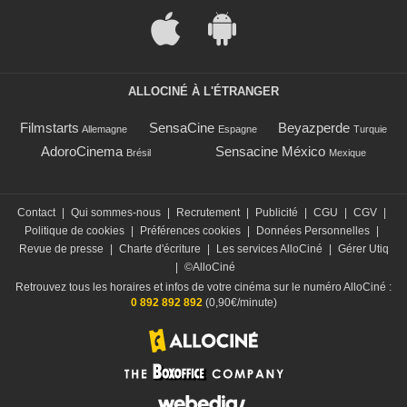
ALLOCINÉ À L'ÉTRANGER
Filmstarts
SensaCine
Beyazperde
Allemagne
Espagne
Turquie
AdoroCinema
Sensacine México
Brésil
Mexique
Contact
|
Qui sommes-nous
|
Recrutement
|
Publicité
|
CGU
|
CGV
|
Politique de cookies
|
Préférences cookies
|
Données Personnelles
|
Revue de presse
|
Charte d'écriture
|
Les services AlloCiné
|
Gérer Utiq
|
©AlloCiné
Retrouvez tous les horaires et infos de votre cinéma sur le numéro AlloCiné :
0 892 892 892
(0,90€/minute)