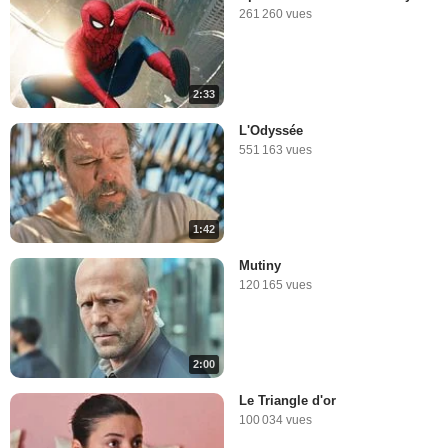
261 260 vues
2:33
L'Odyssée
551 163 vues
1:42
Mutiny
120 165 vues
2:00
Le Triangle d'or
100 034 vues