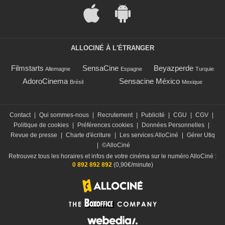
ALLOCINÉ À L'ÉTRANGER
Filmstarts
SensaCine
Beyazperde
Allemagne
Espagne
Turquie
AdoroCinema
Sensacine México
Brésil
Mexique
Contact
|
Qui sommes-nous
|
Recrutement
|
Publicité
|
CGU
|
CGV
|
Politique de cookies
|
Préférences cookies
|
Données Personnelles
|
Revue de presse
|
Charte d'écriture
|
Les services AlloCiné
|
Gérer Utiq
|
©AlloCiné
Retrouvez tous les horaires et infos de votre cinéma sur le numéro AlloCiné :
0 892 892 892
(0,90€/minute)