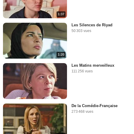
1:37
Les Silences de Riyad
50 303 vues
1:20
Les Matins merveilleux
111 256 vues
De la Comédie-Française
273 468 vues