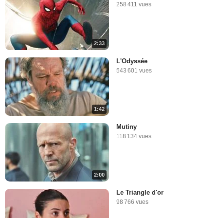
258 411 vues
2:33
L'Odyssée
543 601 vues
1:42
Mutiny
118 134 vues
2:00
Le Triangle d'or
98 766 vues