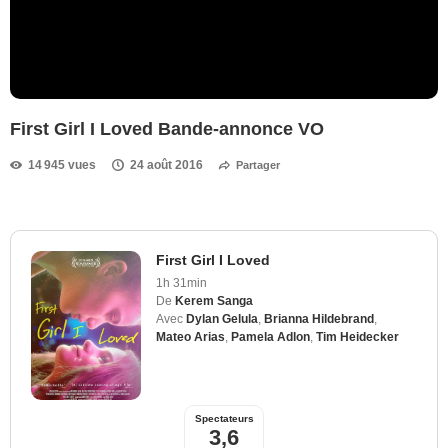
First Girl I Loved Bande-annonce VO
14 945 vues
24 août 2016
Partager
First Girl I Loved
1h 31min
De
Kerem Sanga
Avec
Dylan Gelula
,
Brianna Hildebrand
,
Mateo Arias
,
Pamela Adlon
,
Tim Heidecker
Spectateurs
3,6