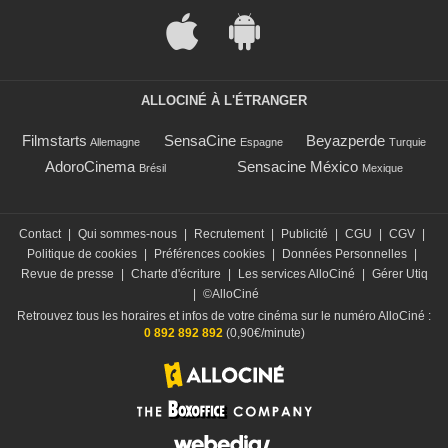
ALLOCINÉ À L'ÉTRANGER
Filmstarts
SensaCine
Beyazperde
Allemagne
Espagne
Turquie
AdoroCinema
Sensacine México
Brésil
Mexique
Contact
|
Qui sommes-nous
|
Recrutement
|
Publicité
|
CGU
|
CGV
|
Politique de cookies
|
Préférences cookies
|
Données Personnelles
|
Revue de presse
|
Charte d'écriture
|
Les services AlloCiné
|
Gérer Utiq
|
©AlloCiné
Retrouvez tous les horaires et infos de votre cinéma sur le numéro AlloCiné :
0 892 892 892
(0,90€/minute)