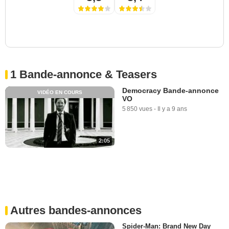
1 Bande-annonce & Teasers
Democracy Bande-annonce
VIDÉO EN COURS
VO
5 850 vues
-
Il y a 9 ans
2:05
Autres bandes-annonces
Spider-Man: Brand New Day