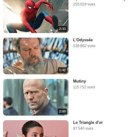
255 029 vues
2:33
L'Odyssée
536 862 vues
1:42
Mutiny
115 752 vues
2:00
Le Triangle d'or
97 540 vues