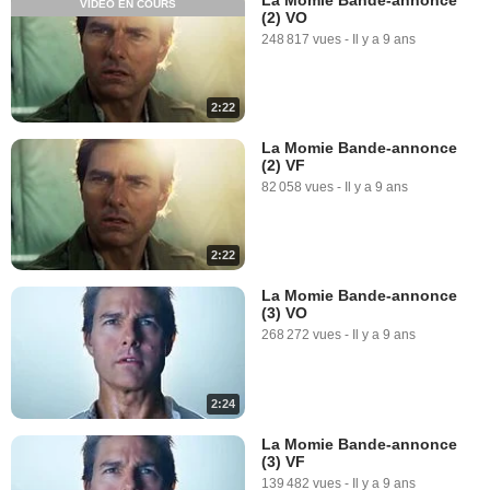
VIDÉO EN COURS
(2) VO
248 817 vues
-
Il y a 9 ans
2:22
La Momie Bande-annonce
(2) VF
82 058 vues
-
Il y a 9 ans
2:22
La Momie Bande-annonce
(3) VO
268 272 vues
-
Il y a 9 ans
2:24
La Momie Bande-annonce
(3) VF
139 482 vues
-
Il y a 9 ans