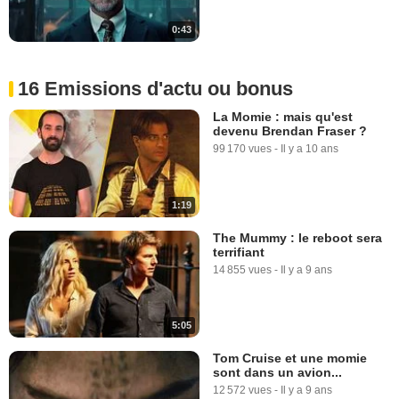
0:43
16 Emissions d'actu ou bonus
La Momie : mais qu'est
devenu Brendan Fraser ?
99 170 vues
-
Il y a 10 ans
1:19
The Mummy : le reboot sera
terrifiant
14 855 vues
-
Il y a 9 ans
5:05
Tom Cruise et une momie
sont dans un avion...
12 572 vues
-
Il y a 9 ans