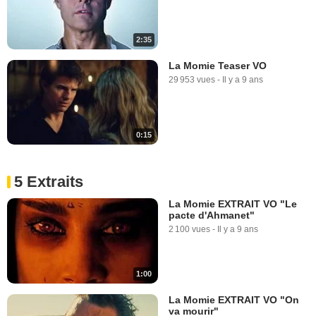
2:35
La Momie Teaser VO
29 953 vues
-
Il y a 9 ans
0:15
5 Extraits
La Momie EXTRAIT VO "Le
pacte d'Ahmanet"
2 100 vues
-
Il y a 9 ans
1:00
La Momie EXTRAIT VO "On
va mourir"