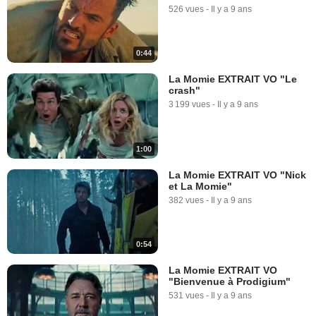
526 vues
-
Il y a 9 ans
0:44
La Momie EXTRAIT VO "Le
crash"
3 199 vues
-
Il y a 9 ans
1:00
La Momie EXTRAIT VO "Nick
et La Momie"
382 vues
-
Il y a 9 ans
0:54
La Momie EXTRAIT VO
"Bienvenue à Prodigium"
531 vues
-
Il y a 9 ans