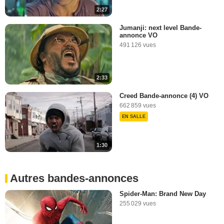
2:27
3:15
Jumanji: next level Bande-
annonce VO
491 126 vues
2:33
Creed Bande-annonce (4) VO
662 859 vues
EN SALLE
1:30
Autres bandes-annonces
Spider-Man: Brand New Day
255 029 vues