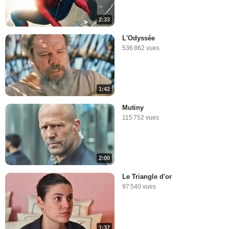
2:33
L'Odyssée
536 862 vues
1:42
Mutiny
115 752 vues
2:00
Le Triangle d'or
97 540 vues
1:37