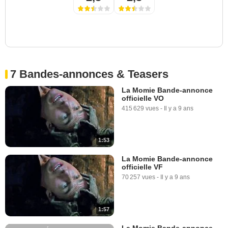
7 Bandes-annonces & Teasers
La Momie Bande-annonce
officielle VO
415 629 vues
-
Il y a 9 ans
1:53
La Momie Bande-annonce
officielle VF
70 257 vues
-
Il y a 9 ans
1:57
La Momie Bande-annonce