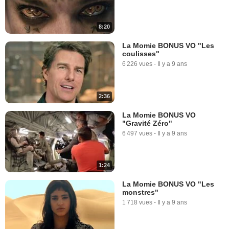
8:20
La Momie BONUS VO "Les
coulisses"
6 226 vues
-
Il y a 9 ans
2:36
La Momie BONUS VO
"Gravité Zéro"
6 497 vues
-
Il y a 9 ans
1:24
La Momie BONUS VO "Les
monstres"
1 718 vues
-
Il y a 9 ans