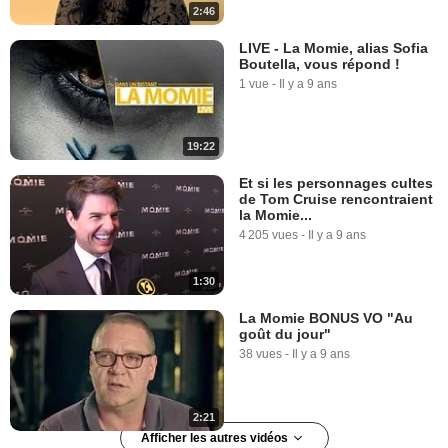
2:46
LIVE - La Momie, alias Sofia
Boutella, vous répond !
1 vue
-
Il y a 9 ans
19:22
Et si les personnages cultes
de Tom Cruise rencontraient
la Momie...
4 205 vues
-
Il y a 9 ans
1:30
La Momie BONUS VO "Au
goût du jour"
38 vues
-
Il y a 9 ans
2:21
Afficher les autres vidéos