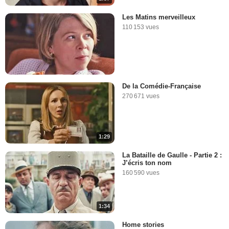
Les Matins merveilleux
110 153 vues
De la Comédie-Française
270 671 vues
1:29
La Bataille de Gaulle - Partie 2 :
J’écris ton nom
160 590 vues
1:34
Home stories