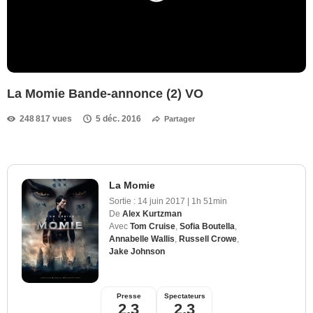
La Momie Bande-annonce (2) VO
248 817 vues
5 déc. 2016
Partager
La Momie
Sortie :
14 juin 2017
|
1h 51min
De
Alex Kurtzman
Avec
Tom Cruise
,
Sofia Boutella
,
Annabelle Wallis
,
Russell Crowe
,
Jake Johnson
Presse
Spectateurs
2,3
2,3