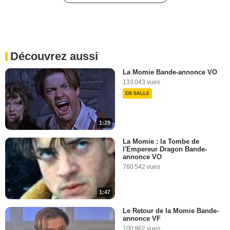
La Momie BONUS VO
"Prodigium"
258 vues
-
Il y a 9 ans
Découvrez aussi
2:17
La Momie Bande-annonce VO
133 043 vues
La Momie BONUS VO
EN SALLE
"L'action"
54 vues
-
Il y a 9 ans
1:29
2:35
La Momie : la Tombe de
l'Empereur Dragon Bande-
Tom Cruise nous parle de
annonce VO
"Top Gun 2"
760 542 vues
9 757 vues
-
Il y a 9 ans
1:47
0:39
Le Retour de la Momie Bande-
annonce VF
La Momie : rencontre avec
100 962 vues