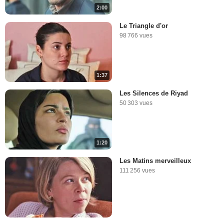
2:00
Le Triangle d'or
98 766 vues
1:37
Les Silences de Riyad
50 303 vues
1:20
Les Matins merveilleux
111 256 vues