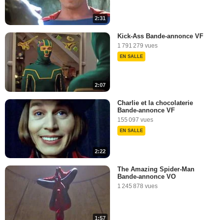
2:31
Kick-Ass Bande-annonce VF
1 791 279 vues
EN SALLE
2:07
Charlie et la chocolaterie
Bande-annonce VF
155 097 vues
EN SALLE
2:22
The Amazing Spider-Man
Bande-annonce VO
1 245 878 vues
1:57