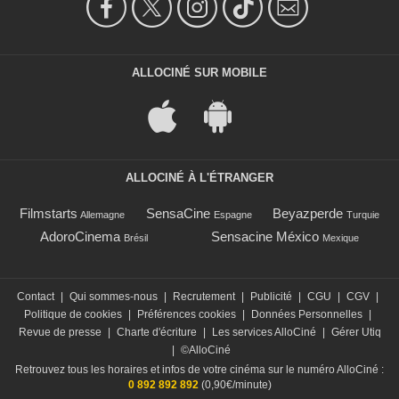
ALLOCINÉ SUR MOBILE
ALLOCINÉ À L'ÉTRANGER
Filmstarts
SensaCine
Beyazperde
Allemagne
Espagne
Turquie
AdoroCinema
Sensacine México
Brésil
Mexique
Contact
|
Qui sommes-nous
|
Recrutement
|
Publicité
|
CGU
|
CGV
|
Politique de cookies
|
Préférences cookies
|
Données Personnelles
|
Revue de presse
|
Charte d'écriture
|
Les services AlloCiné
|
Gérer Utiq
|
©AlloCiné
Retrouvez tous les horaires et infos de votre cinéma sur le numéro AlloCiné :
0 892 892 892
(0,90€/minute)