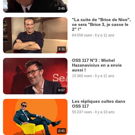
2:45
"La suite de "Brice de Nice",
ce sera "Brice 3, je casse le
2" !"
64 056 vues
-
Il y a 11 ans
1:11
OSS 117 N°3 : Michel
Hazanavicius en a envie
aussi !
15 360 vues
-
Il y a 11 ans
0:57
Les répliques cultes dans
OSS 117
55 337 vues
-
Il y a 10 ans
2:41