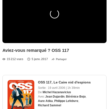
Aviez-vous remarqué ? OSS 117
15 212 vues
5 janv. 2017
Partager
OSS 117, Le Caire nid d'espions
Sortie :
19 avril 2006
|
1h 39min
De
Michel Hazanavicius
Avec
Jean Dujardin
,
Bérénice Bejo
,
Aure Atika
,
Philippe Lefebvre
,
Richard Sammel