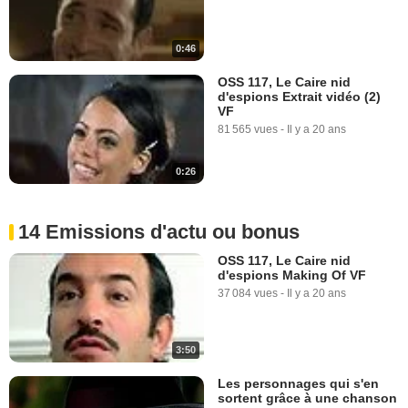
0:46
OSS 117, Le Caire nid
d'espions Extrait vidéo (2)
VF
81 565 vues
-
Il y a 20 ans
0:26
14 Emissions d'actu ou bonus
OSS 117, Le Caire nid
d'espions Making Of VF
37 084 vues
-
Il y a 20 ans
3:50
Les personnages qui s'en
sortent grâce à une chanson