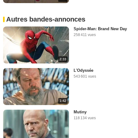
Autres bandes-annonces
Spider-Man: Brand New Day
258 411 vues
2:33
L'Odyssée
543 601 vues
1:42
Mutiny
118 134 vues