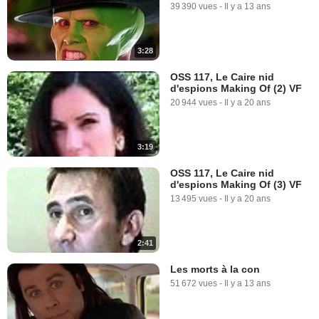
39 390 vues
-
Il y a 13 ans
3:28
OSS 117, Le Caire nid
d'espions Making Of (2) VF
20 944 vues
-
Il y a 20 ans
3:19
OSS 117, Le Caire nid
d'espions Making Of (3) VF
13 495 vues
-
Il y a 20 ans
2:41
Les morts à la con
51 672 vues
-
Il y a 13 ans