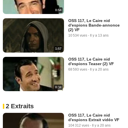
0:54
OSS 117, Le Caire nid
d'espions Bande-annonce
(2) VF
10 534 vues
-
Il y a 13 ans
1:57
OSS 117, Le Caire nid
d'espions Teaser (2) VF
68 593 vues
-
Il y a 20 ans
0:34
2 Extraits
OSS 117, Le Caire nid
d'espions Extrait vidéo VF
104 312 vues
-
Il y a 20 ans