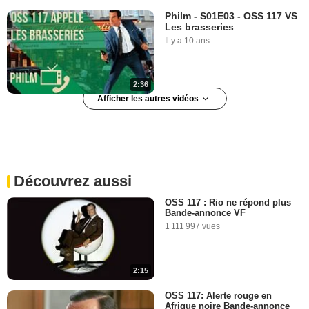
Philm - S01E03 - OSS 117 VS
Les brasseries
Il y a 10 ans
2:36
Afficher les autres vidéos
Aviez-vous remarqué ? OSS
VIDÉO EN COURS
117
15 212 vues
-
Il y a 9 ans
Découvrez aussi
3:16
OSS 117 : Rio ne répond plus
Bande-annonce VF
#Fun Facts - Richard
1 111 997 vues
Sammel
7 582 vues
-
Il y a 8 ans
2:15
2:47
OSS 117: Alerte rouge en
Afrique noire Bande-annonce