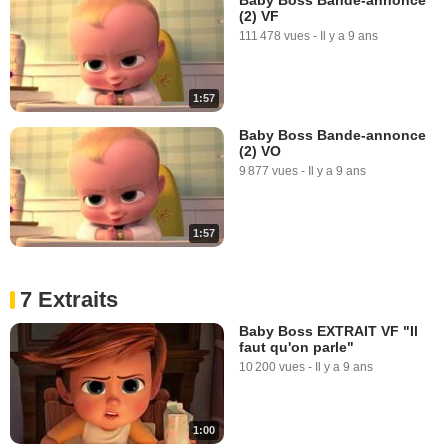
(2) VF
111 478 vues
-
Il y a 9 ans
1:57
Baby Boss Bande-annonce
(2) VO
9 877 vues
-
Il y a 9 ans
1:57
7 Extraits
Baby Boss EXTRAIT VF "Il
faut qu'on parle"
10 200 vues
-
Il y a 9 ans
1:00