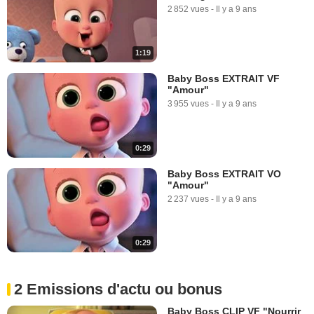
2 852 vues
-
Il y a 9 ans
1:19
Baby Boss EXTRAIT VF
"Amour"
3 955 vues
-
Il y a 9 ans
0:29
Baby Boss EXTRAIT VO
"Amour"
2 237 vues
-
Il y a 9 ans
0:29
2 Emissions d'actu ou bonus
Baby Boss CLIP VF "Nourrir