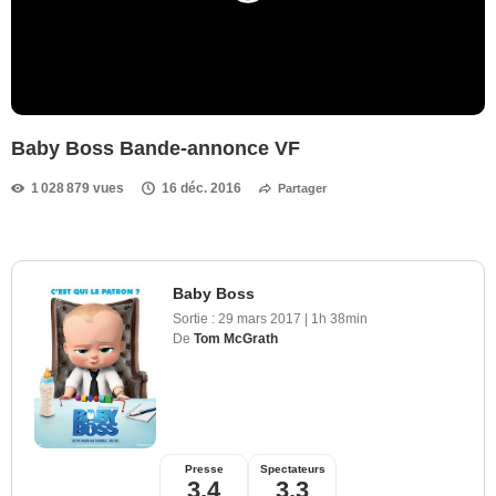
Baby Boss Bande-annonce VF
1 028 879 vues
16 déc. 2016
Partager
Baby Boss
Sortie :
29 mars 2017
|
1h 38min
De
Tom McGrath
Presse
Spectateurs
3,4
3,3