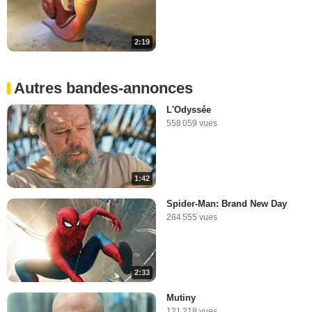
2:19
Autres bandes-annonces
L'Odyssée
558 059 vues
1:42
Spider-Man: Brand New Day
264 555 vues
2:33
Mutiny
121 218 vues