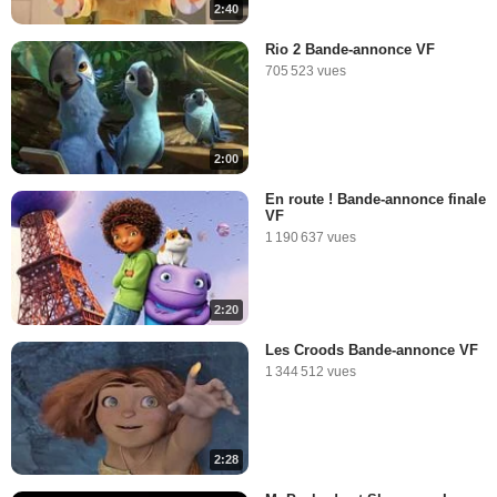
2:40
Rio 2 Bande-annonce VF
705 523 vues
2:00
En route ! Bande-annonce finale
VF
1 190 637 vues
2:20
Les Croods Bande-annonce VF
1 344 512 vues
2:28