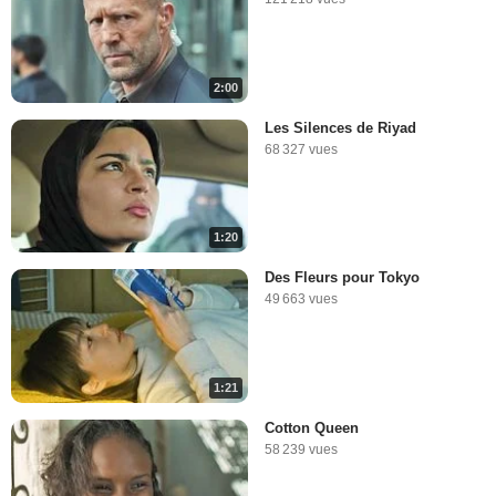
2:00
Les Silences de Riyad
68 327 vues
1:20
Des Fleurs pour Tokyo
49 663 vues
1:21
Cotton Queen
58 239 vues