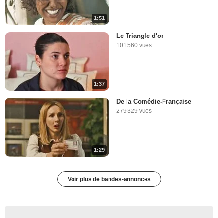
1:51
Le Triangle d'or
101 560 vues
1:37
De la Comédie-Française
279 329 vues
1:29
Voir plus de bandes-annonces