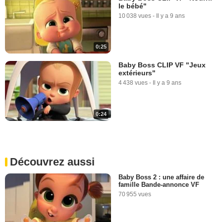
le bébé"
10 038 vues
-
Il y a 9 ans
0:25
Baby Boss CLIP VF "Jeux
extérieurs"
4 438 vues
-
Il y a 9 ans
0:24
Découvrez aussi
Baby Boss 2 : une affaire de
famille Bande-annonce VF
70 955 vues