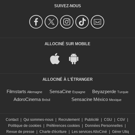
SUIVEZ-NOUS
ALLOCINÉ SUR MOBILE
ALLOCINÉ À L'ÉTRANGER
Filmstarts
SensaCine
Beyazperde
Allemagne
Espagne
Turquie
AdoroCinema
Sensacine México
Brésil
Mexique
Contact
|
Qui sommes-nous
|
Recrutement
|
Publicité
|
CGU
|
CGV
|
Politique de cookies
|
Préférences cookies
|
Données Personnelles
|
Revue de presse
|
Charte d'écriture
|
Les services AlloCiné
|
Gérer Utiq