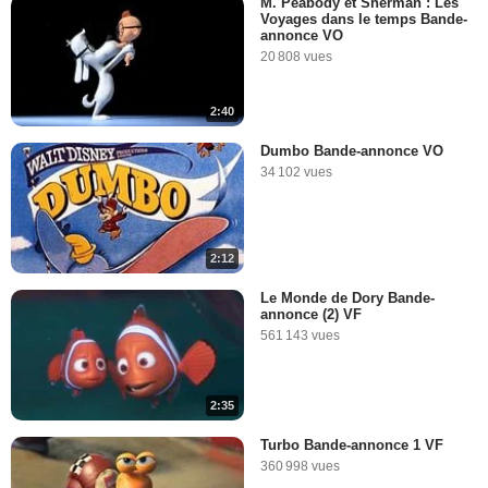
M. Peabody et Sherman : Les
Voyages dans le temps Bande-
annonce VO
20 808 vues
2:40
Dumbo Bande-annonce VO
34 102 vues
2:12
Le Monde de Dory Bande-
annonce (2) VF
561 143 vues
2:35
Turbo Bande-annonce 1 VF
360 998 vues