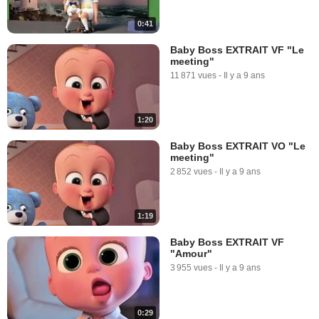
0:41
Baby Boss EXTRAIT VF "Le
meeting"
11 871 vues
-
Il y a 9 ans
1:20
Baby Boss EXTRAIT VO "Le
meeting"
2 852 vues
-
Il y a 9 ans
1:19
Baby Boss EXTRAIT VF
"Amour"
3 955 vues
-
Il y a 9 ans
0:29