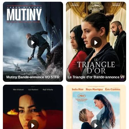
Mutiny Bande-annonce VO STFR
Le Triangle d'or Bande-annonce VF