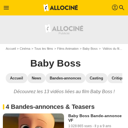
profil
menu
search
Accueil
Cinéma
Tous les films
Films Animation
Baby Boss
Vidéos du film Baby Boss
Baby Boss
Accueil
News
Bandes-annonces
Casting
Critiques
Découvrez les 13 vidéos liées au film Baby Boss !
4 Bandes-annonces & Teasers
Baby Boss Bande-annonce
VF
1 028 865 vues
-
Il y a 9 ans