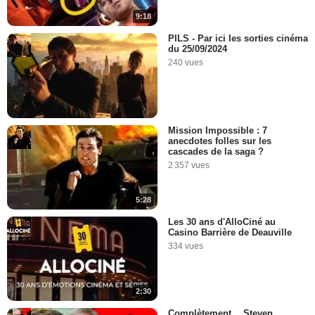
9:18
PILS - Par ici les sorties cinéma
du 25/09/2024
240 vues
Mission Impossible : 7
anecdotes folles sur les
cascades de la saga ?
2 357 vues
5:28
Les 30 ans d'AlloCiné au
Casino Barrière de Deauville
334 vues
2:30
Complètement… Steven