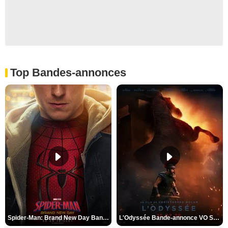
Top Bandes-annonces
Spider-Man: Brand New Day Bande-annonce VO STFR
L'Odyssée Bande-annonce VO STFR