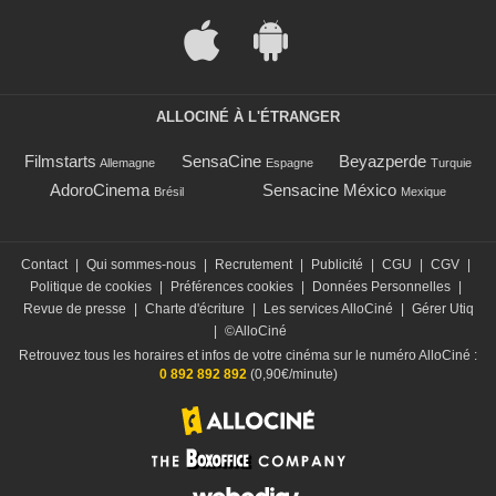
ALLOCINÉ À L'ÉTRANGER
Filmstarts
SensaCine
Beyazperde
Allemagne
Espagne
Turquie
AdoroCinema
Sensacine México
Brésil
Mexique
Contact
|
Qui sommes-nous
|
Recrutement
|
Publicité
|
CGU
|
CGV
|
Politique de cookies
|
Préférences cookies
|
Données Personnelles
|
Revue de presse
|
Charte d'écriture
|
Les services AlloCiné
|
Gérer Utiq
|
©AlloCiné
Retrouvez tous les horaires et infos de votre cinéma sur le numéro AlloCiné :
0 892 892 892
(0,90€/minute)