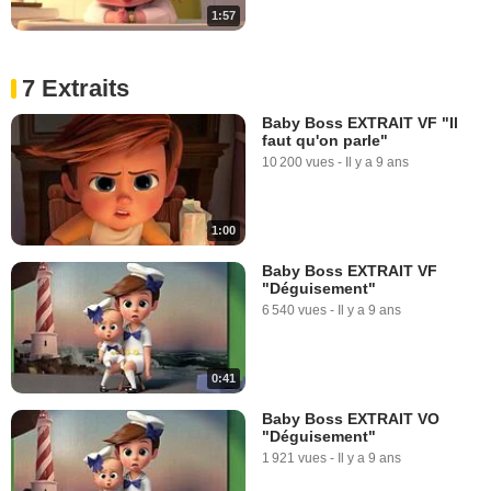
1:57
7 Extraits
Baby Boss EXTRAIT VF "Il
faut qu'on parle"
10 200 vues
-
Il y a 9 ans
1:00
Baby Boss EXTRAIT VF
"Déguisement"
6 540 vues
-
Il y a 9 ans
0:41
Baby Boss EXTRAIT VO
"Déguisement"
1 921 vues
-
Il y a 9 ans