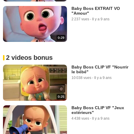
Baby Boss EXTRAIT VO
"Amour"
2 237 vues
-
Il y a 9 ans
0:29
2 videos bonus
Baby Boss CLIP VF "Nourrir
le bébé"
10 038 vues
-
Il y a 9 ans
0:25
Baby Boss CLIP VF "Jeux
extérieurs"
4 438 vues
-
Il y a 9 ans