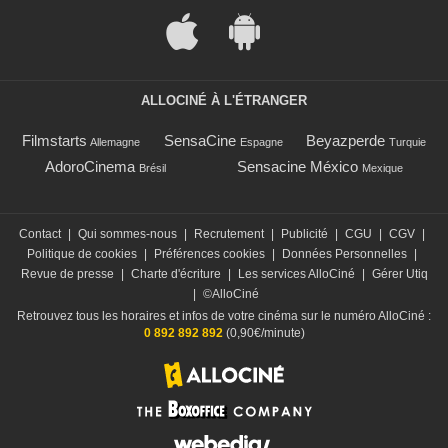
ALLOCINÉ À L'ÉTRANGER
Filmstarts
SensaCine
Beyazperde
Allemagne
Espagne
Turquie
AdoroCinema
Sensacine México
Brésil
Mexique
Contact
|
Qui sommes-nous
|
Recrutement
|
Publicité
|
CGU
|
CGV
|
Politique de cookies
|
Préférences cookies
|
Données Personnelles
|
Revue de presse
|
Charte d'écriture
|
Les services AlloCiné
|
Gérer Utiq
|
©AlloCiné
Retrouvez tous les horaires et infos de votre cinéma sur le numéro AlloCiné :
0 892 892 892
(0,90€/minute)