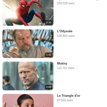
255 029 vues
2:33
L'Odyssée
536 862 vues
1:42
Mutiny
115 752 vues
2:00
Le Triangle d'or
97 540 vues