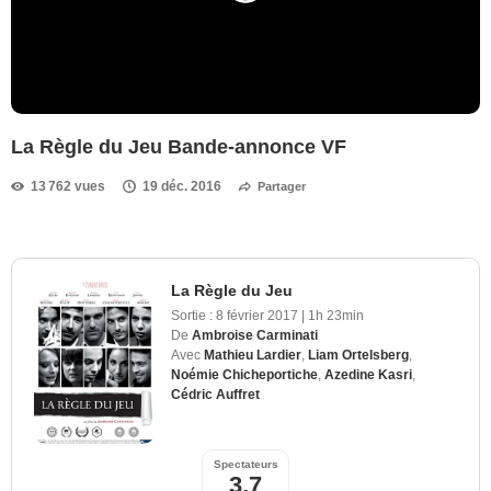
La Règle du Jeu Bande-annonce VF
13 762 vues
19 déc. 2016
Partager
La Règle du Jeu
Sortie :
8 février 2017
|
1h 23min
De
Ambroise Carminati
Avec
Mathieu Lardier
,
Liam Ortelsberg
,
Noémie Chicheportiche
,
Azedine Kasri
,
Cédric Auffret
Spectateurs
3,7