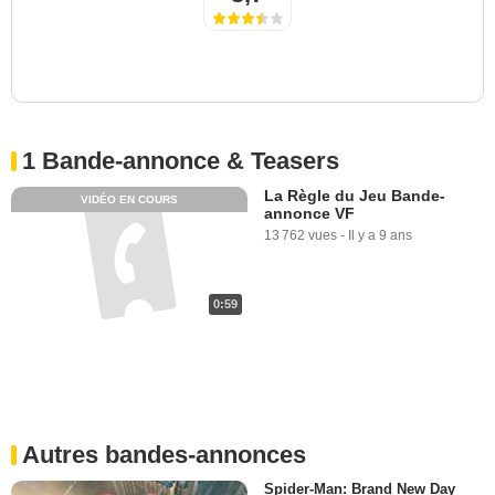
1 Bande-annonce & Teasers
La Règle du Jeu Bande-
VIDÉO EN COURS
annonce VF
13 762 vues
-
Il y a 9 ans
0:59
Autres bandes-annonces
Spider-Man: Brand New Day