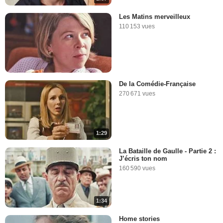
Les Matins merveilleux
110 153 vues
De la Comédie-Française
270 671 vues
1:29
La Bataille de Gaulle - Partie 2 :
J’écris ton nom
160 590 vues
1:34
Home stories