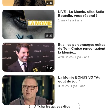
2:46
LIVE - La Momie, alias Sofia
Boutella, vous répond !
1 vue
-
Il y a 9 ans
19:22
Et si les personnages cultes
de Tom Cruise rencontraient
la Momie...
4 205 vues
-
Il y a 9 ans
1:30
La Momie BONUS VO "Au
goût du jour"
38 vues
-
Il y a 9 ans
2:21
Afficher les autres vidéos