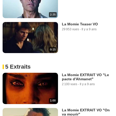
2:35
La Momie Teaser VO
29 953 vues
-
Il y a 9 ans
0:15
5 Extraits
La Momie EXTRAIT VO "Le
pacte d'Ahmanet"
2 100 vues
-
Il y a 9 ans
1:00
La Momie EXTRAIT VO "On
va mourir"