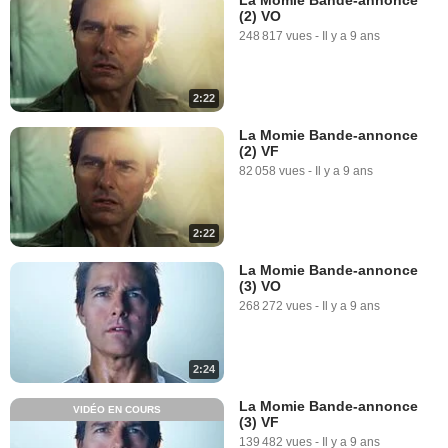
(2) VO
248 817 vues
-
Il y a 9 ans
2:22
La Momie Bande-annonce
(2) VF
82 058 vues
-
Il y a 9 ans
2:22
La Momie Bande-annonce
(3) VO
268 272 vues
-
Il y a 9 ans
2:24
La Momie Bande-annonce
VIDÉO EN COURS
(3) VF
139 482 vues
-
Il y a 9 ans