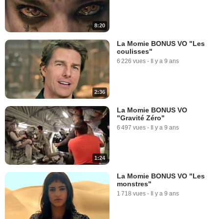
8:20
La Momie BONUS VO "Les
coulisses"
6 226 vues
-
Il y a 9 ans
2:36
La Momie BONUS VO
"Gravité Zéro"
6 497 vues
-
Il y a 9 ans
1:24
La Momie BONUS VO "Les
monstres"
1 718 vues
-
Il y a 9 ans