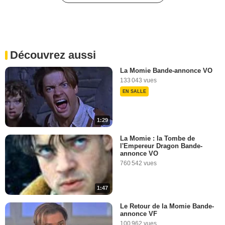
La Momie BONUS VO
"Prodigium"
258 vues
-
Il y a 9 ans
Découvrez aussi
2:17
La Momie Bande-annonce VO
133 043 vues
La Momie BONUS VO
EN SALLE
"L'action"
54 vues
-
Il y a 9 ans
1:29
2:35
La Momie : la Tombe de
l'Empereur Dragon Bande-
Tom Cruise nous parle de
annonce VO
"Top Gun 2"
760 542 vues
9 757 vues
-
Il y a 9 ans
1:47
0:39
Le Retour de la Momie Bande-
annonce VF
La Momie : rencontre avec
100 962 vues