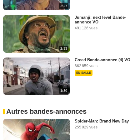
2:27
3:15
Jumanji: next level Bande-
annonce VO
491 126 vues
2:33
Creed Bande-annonce (4) VO
662 859 vues
EN SALLE
1:30
Autres bandes-annonces
Spider-Man: Brand New Day
255 029 vues