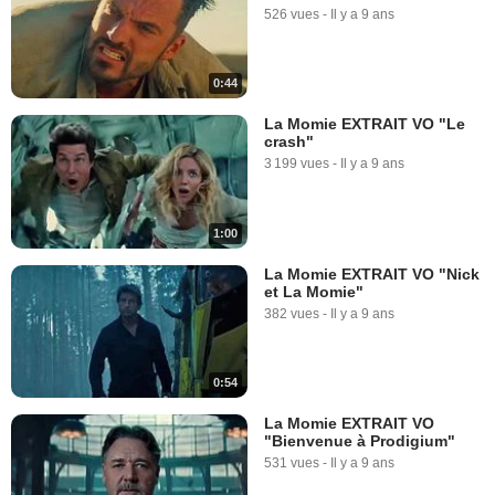
526 vues
-
Il y a 9 ans
0:44
La Momie EXTRAIT VO "Le
crash"
3 199 vues
-
Il y a 9 ans
1:00
La Momie EXTRAIT VO "Nick
et La Momie"
382 vues
-
Il y a 9 ans
0:54
La Momie EXTRAIT VO
"Bienvenue à Prodigium"
531 vues
-
Il y a 9 ans