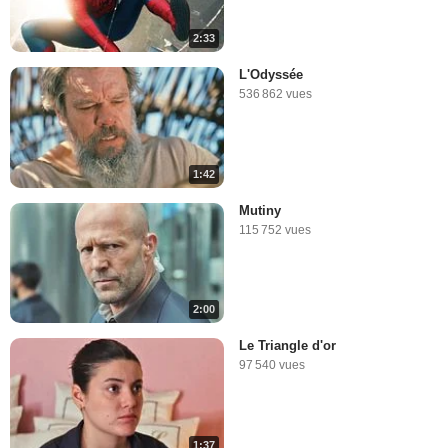
2:33
L'Odyssée
536 862 vues
1:42
Mutiny
115 752 vues
2:00
Le Triangle d'or
97 540 vues
1:37