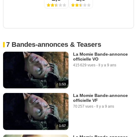
7 Bandes-annonces & Teasers
La Momie Bande-annonce
officielle VO
415 629 vues
-
Il y a 9 ans
1:53
La Momie Bande-annonce
officielle VF
70 257 vues
-
Il y a 9 ans
1:57
La Momie Bande-annonce