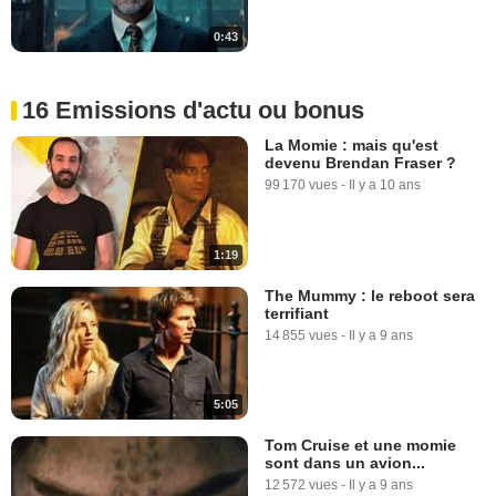
0:43
16 Emissions d'actu ou bonus
La Momie : mais qu'est
devenu Brendan Fraser ?
99 170 vues
-
Il y a 10 ans
1:19
The Mummy : le reboot sera
terrifiant
14 855 vues
-
Il y a 9 ans
5:05
Tom Cruise et une momie
sont dans un avion...
12 572 vues
-
Il y a 9 ans