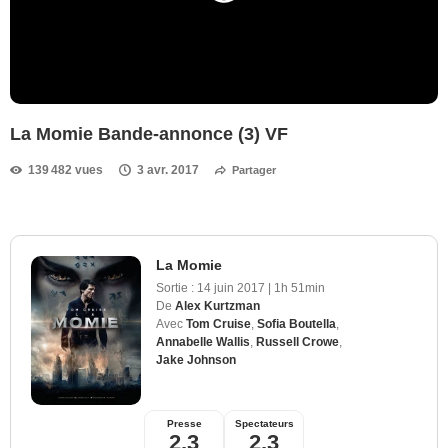
La Momie Bande-annonce (3) VF
139 482 vues
3 avr. 2017
Partager
La Momie
Sortie :
14 juin 2017
|
1h 51min
De
Alex Kurtzman
Avec
Tom Cruise
,
Sofia Boutella
,
Annabelle Wallis
,
Russell Crowe
,
Jake Johnson
Presse
Spectateurs
2,3
2,3