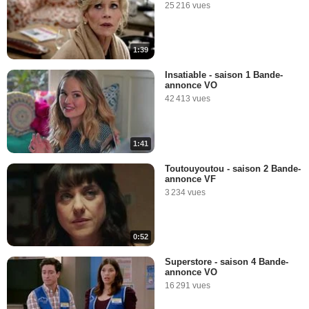
25 216 vues
1:39
Insatiable - saison 1 Bande-
annonce VO
42 413 vues
1:41
Toutouyoutou - saison 2 Bande-
annonce VF
3 234 vues
0:52
Superstore - saison 4 Bande-
annonce VO
16 291 vues