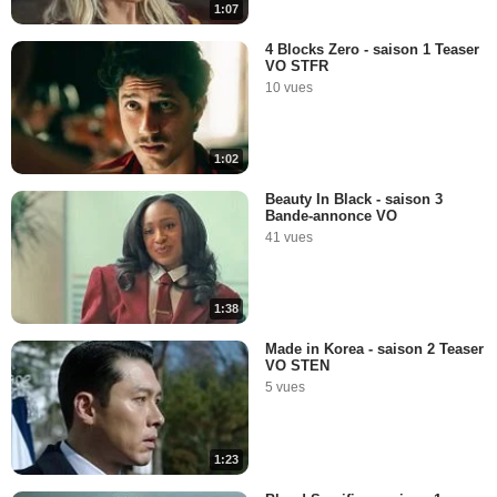
1:07
4 Blocks Zero - saison 1 Teaser
VO STFR
10 vues
1:02
Beauty In Black - saison 3
Bande-annonce VO
41 vues
1:38
Made in Korea - saison 2 Teaser
VO STEN
5 vues
1:23