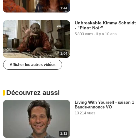
1:44
Unbreakable Kimmy Schmidt
- "Pinot Noir"
5 803 vues
-
Il y a 10 ans
1:04
Afficher les autres vidéos
Découvrez aussi
Living With Yourself - saison 1
Bande-annonce VO
13 214 vues
2:12