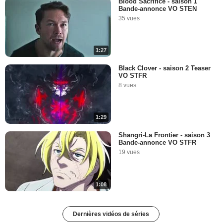
Blood Sacrifice - saison 1
Bande-annonce VO STEN
35 vues
1:27
Black Clover - saison 2 Teaser
VO STFR
8 vues
1:29
Shangri-La Frontier - saison 3
Bande-annonce VO STFR
19 vues
1:08
Dernières vidéos de séries