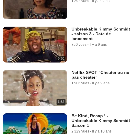
1 292 vues
-
Il y a 9 ans
1:56
Unbreakable Kimmy Schmidt
- saison 3 - Date de
lancement
750 vues
-
Il y a 9 ans
0:30
Netflix SPOT "Cheater ou ne
pas cheater"
1 906 vues
-
Il y a 9 ans
1:32
Be Kind, Recap ! -
Unbreakable Kimmy Schmidt
Saison 1
2 329 vues
-
Il y a 10 ans