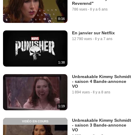
Reverend"
786 vues
-
Il y a 6 ans
0:16
En janvier sur Netflix
12 790 vues
-
Il y a 7 ans
1:38
Unbreakable Kimmy Schmidt
- saison 4 Bande-annonce
VO
1 894 vues
-
Il y a 8 ans
1:19
Unbreakable Kimmy Schmidt
VIDÉO EN COURS
- saison 3 Bande-annonce
VO