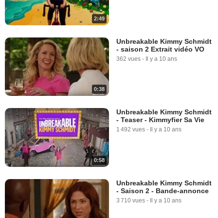
2:49
Unbreakable Kimmy Schmidt
- saison 2 Extrait vidéo VO
362 vues
-
Il y a 10 ans
0:38
Unbreakable Kimmy Schmidt
- Teaser - Kimmyfier Sa Vie
1 492 vues
-
Il y a 10 ans
0:58
Unbreakable Kimmy Schmidt
- Saison 2 - Bande-annonce
3 710 vues
-
Il y a 10 ans