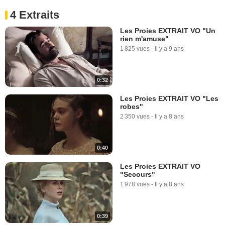
4 Extraits
Les Proies EXTRAIT VO "Un
rien m'amuse"
1 825 vues
-
Il y a 9 ans
0:32
Les Proies EXTRAIT VO "Les
robes"
2 350 vues
-
Il y a 8 ans
0:40
Les Proies EXTRAIT VO
"Secours"
1 978 vues
-
Il y a 8 ans
0:39