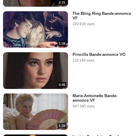
2:31
The Bling Ring Bande-annonce
VF
282 830 vues
1:38
Priscilla Bande-annonce VO
119 169 vues
0:45
Marie-Antoinette Bande-
annonce VF
507 395 vues
1:39