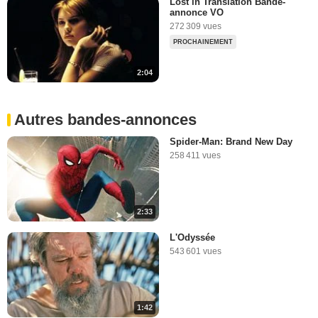
Lost in Translation Bande-
annonce VO
272 309 vues
PROCHAINEMENT
2:04
Autres bandes-annonces
Spider-Man: Brand New Day
258 411 vues
2:33
L'Odyssée
543 601 vues
1:42