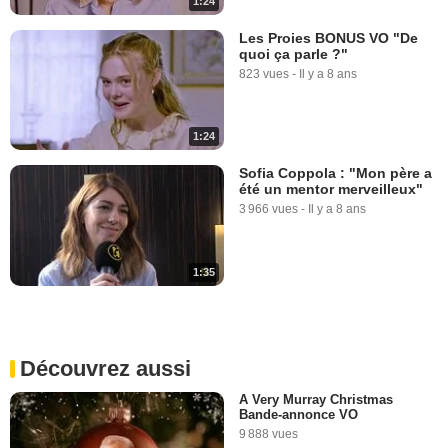
1:24
Les Proies BONUS VO "De
quoi ça parle ?"
823 vues
-
Il y a 8 ans
1:24
Sofia Coppola : "Mon père a
été un mentor merveilleux"
3 966 vues
-
Il y a 8 ans
1:35
Découvrez aussi
A Very Murray Christmas
Bande-annonce VO
9 888 vues