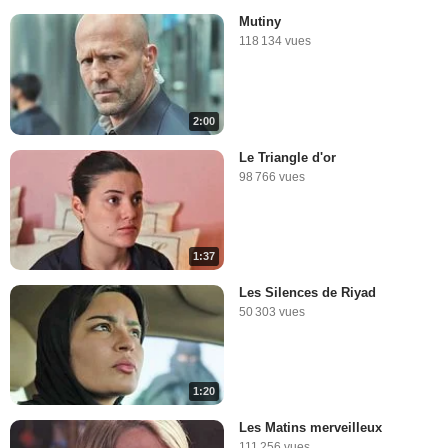
Mutiny
118 134 vues
2:00
Le Triangle d'or
98 766 vues
1:37
Les Silences de Riyad
50 303 vues
1:20
Les Matins merveilleux
111 256 vues