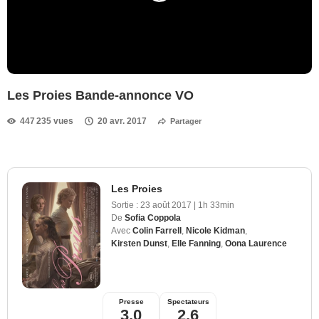
Les Proies Bande-annonce VO
447 235 vues
20 avr. 2017
Partager
Les Proies
Sortie :
23 août 2017
|
1h 33min
De
Sofia Coppola
Avec
Colin Farrell
,
Nicole Kidman
,
Kirsten Dunst
,
Elle Fanning
,
Oona Laurence
Presse
Spectateurs
3,0
2,6