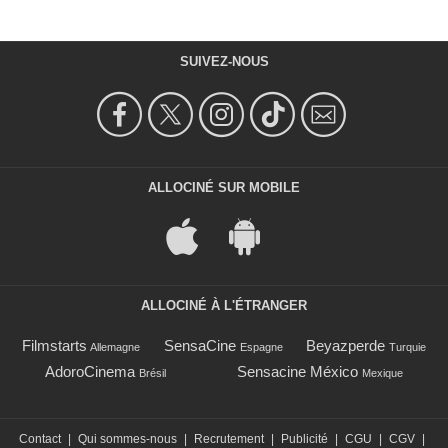
SUIVEZ-NOUS
ALLOCINÉ SUR MOBILE
ALLOCINÉ À L'ÉTRANGER
Filmstarts
SensaCine
Beyazperde
Allemagne
Espagne
Turquie
AdoroCinema
Sensacine México
Brésil
Mexique
Contact
|
Qui sommes-nous
|
Recrutement
|
Publicité
|
CGU
|
CGV
|