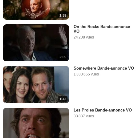
1:39
On the Rocks Bande-annonce
VO
24 208 vues
2:05
Somewhere Bande-annonce VO
1 383 665 vues
1:42
Les Proies Bande-annonce VO
33 837 vues