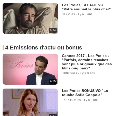
Les Proies EXTRAIT VO
"Votre souhait le plus cher"
847 vues
-
Il y a 8 ans
0:34
4 Emissions d'actu ou bonus
Cannes 2017 - Les Proies :
"Parfois, certains remakes
sont plus originaux que des
films originaux"
3 884 vues
-
Il y a 9 ans
4:25
Les Proies BONUS VO "La
touche Sofia Coppola"
162 519 vues
-
Il y a 9 ans