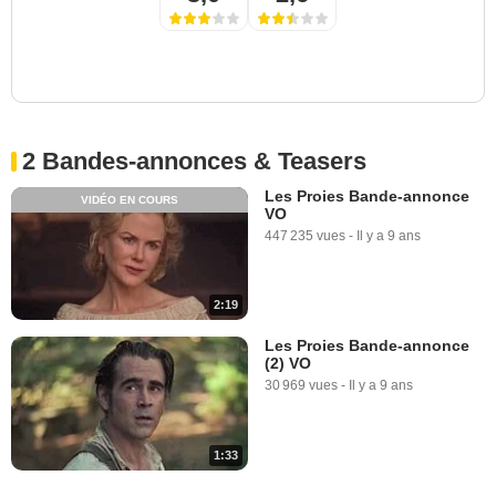
2 Bandes-annonces & Teasers
Les Proies Bande-annonce
VIDÉO EN COURS
VO
447 235 vues
-
Il y a 9 ans
2:19
Les Proies Bande-annonce
(2) VO
30 969 vues
-
Il y a 9 ans
1:33