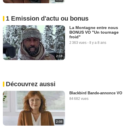
1 Emission d'actu ou bonus
La Montagne entre nous
BONUS VO "Un tournage
froid"
2 363 vues
-
Il y a 8 ans
2:18
Découvrez aussi
Blackbird Bande-annonce VO
84 682 vues
2:08