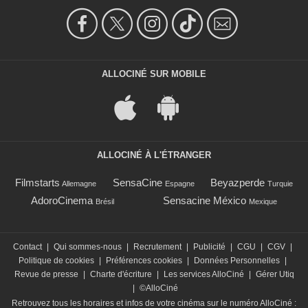
ALLOCINÉ SUR MOBILE
ALLOCINÉ À L'ÉTRANGER
Filmstarts
SensaCine
Beyazperde
Allemagne
Espagne
Turquie
AdoroCinema
Sensacine México
Brésil
Mexique
Contact
|
Qui sommes-nous
|
Recrutement
|
Publicité
|
CGU
|
CGV
|
Politique de cookies
|
Préférences cookies
|
Données Personnelles
|
Revue de presse
|
Charte d'écriture
|
Les services AlloCiné
|
Gérer Utiq
|
©AlloCiné
Retrouvez tous les horaires et infos de votre cinéma sur le numéro AlloCiné :