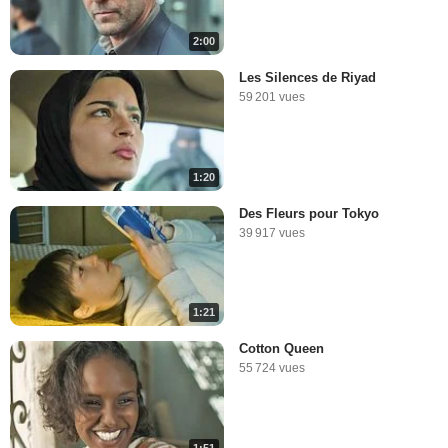
2:00
Les Silences de Riyad
59 201 vues
1:20
Des Fleurs pour Tokyo
39 917 vues
1:21
Cotton Queen
55 724 vues
1:51