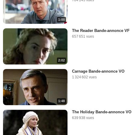
784 143 vues
1:00
The Reader Bande-annonce VF
657 651 vues
2:02
Carnage Bande-annonce VO
1 324 602 vues
1:48
The Holiday Bande-annonce VO
639 938 vues