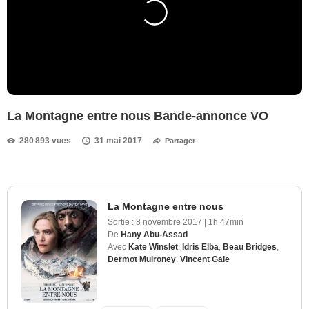
La Montagne entre nous Bande-annonce VO
280 893 vues
31 mai 2017
Partager
La Montagne entre nous
Sortie :
8 novembre 2017
|
1h 47min
De
Hany Abu-Assad
Avec
Kate Winslet
,
Idris Elba
,
Beau Bridges
,
Dermot Mulroney
,
Vincent Gale