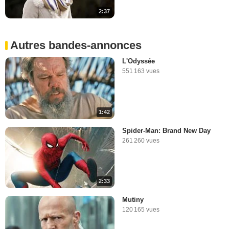
2:37
Autres bandes-annonces
L'Odyssée
551 163 vues
1:42
Spider-Man: Brand New Day
261 260 vues
2:33
Mutiny
120 165 vues