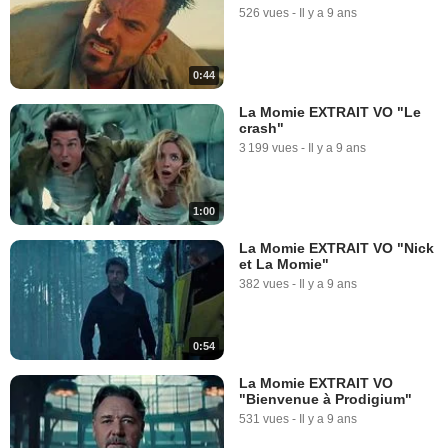
526 vues
-
Il y a 9 ans
0:44
La Momie EXTRAIT VO "Le
crash"
3 199 vues
-
Il y a 9 ans
1:00
La Momie EXTRAIT VO "Nick
et La Momie"
382 vues
-
Il y a 9 ans
0:54
La Momie EXTRAIT VO
"Bienvenue à Prodigium"
531 vues
-
Il y a 9 ans