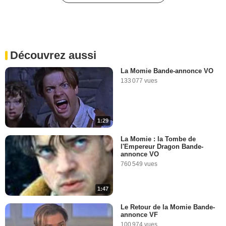
La Momie BONUS VO
"Prodigium"
258 vues
-
Il y a 9 ans
Découvrez aussi
2:17
La Momie Bande-annonce VO
133 077 vues
La Momie BONUS VO
VIDÉO EN COURS
"L'action"
54 vues
-
Il y a 9 ans
1:29
2:35
La Momie : la Tombe de
l'Empereur Dragon Bande-
Tom Cruise nous parle de
annonce VO
"Top Gun 2"
760 549 vues
9 757 vues
-
Il y a 9 ans
1:47
0:39
Le Retour de la Momie Bande-
annonce VF
La Momie : rencontre avec
100 974 vues