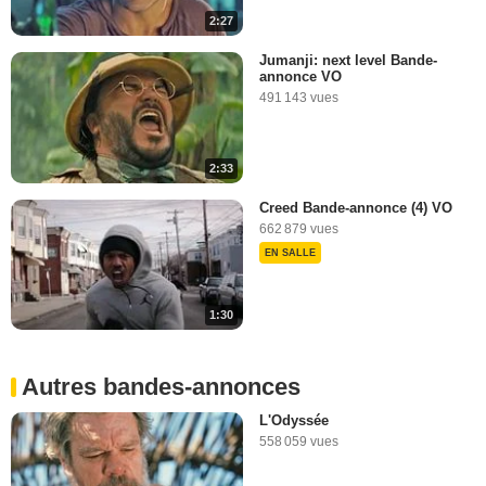
2:27
3:15
Jumanji: next level Bande-
annonce VO
491 143 vues
2:33
Creed Bande-annonce (4) VO
662 879 vues
EN SALLE
1:30
Autres bandes-annonces
L'Odyssée
558 059 vues