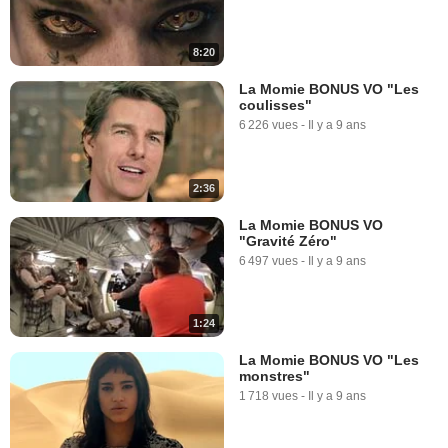
8:20
La Momie BONUS VO "Les
coulisses"
6 226 vues
-
Il y a 9 ans
2:36
La Momie BONUS VO
"Gravité Zéro"
6 497 vues
-
Il y a 9 ans
1:24
La Momie BONUS VO "Les
monstres"
1 718 vues
-
Il y a 9 ans