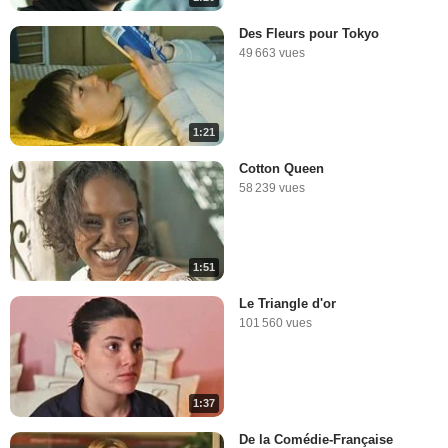
Des Fleurs pour Tokyo
49 663 vues
1:21
Cotton Queen
58 239 vues
1:51
Le Triangle d'or
101 560 vues
1:37
De la Comédie-Française