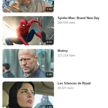
1:42
Spider-Man: Brand New Day
264 555 vues
2:33
Mutiny
121 218 vues
2:00
Les Silences de Riyad
68 327 vues
1:20