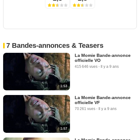
7 Bandes-annonces & Teasers
La Momie Bande-annonce
officielle VO
415 646 vues
-
Il y a 9 ans
1:53
La Momie Bande-annonce
officielle VF
70 261 vues
-
Il y a 9 ans
1:57
La Momie Bande-annonce