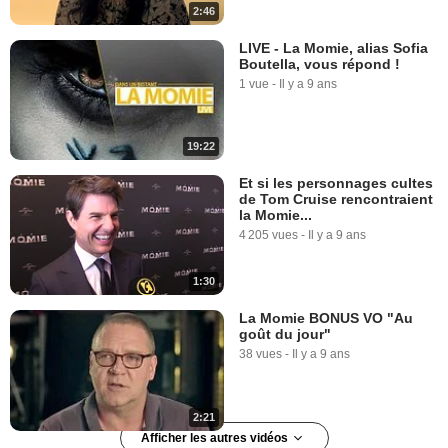
2:46
LIVE - La Momie, alias Sofia
Boutella, vous répond !
1 vue
-
Il y a 9 ans
19:22
Et si les personnages cultes
de Tom Cruise rencontraient
la Momie...
4 205 vues
-
Il y a 9 ans
1:30
La Momie BONUS VO "Au
goût du jour"
38 vues
-
Il y a 9 ans
2:21
Afficher les autres vidéos