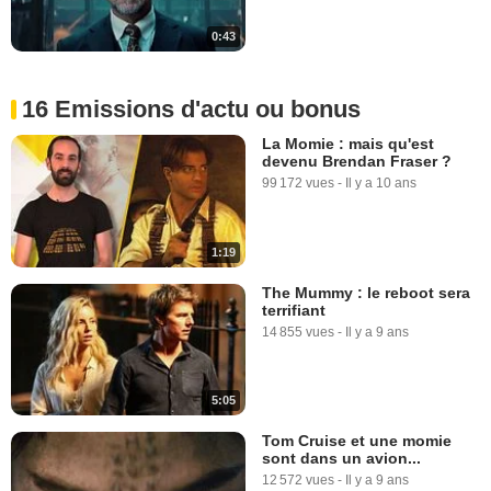
0:43
16 Emissions d'actu ou bonus
La Momie : mais qu'est
devenu Brendan Fraser ?
99 172 vues
-
Il y a 10 ans
1:19
The Mummy : le reboot sera
terrifiant
14 855 vues
-
Il y a 9 ans
5:05
Tom Cruise et une momie
sont dans un avion...
12 572 vues
-
Il y a 9 ans