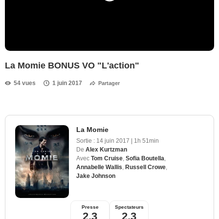
La Momie BONUS VO "L'action"
54 vues
1 juin 2017
Partager
La Momie
Sortie :
14 juin 2017
|
1h 51min
De
Alex Kurtzman
Avec
Tom Cruise
,
Sofia Boutella
,
Annabelle Wallis
,
Russell Crowe
,
Jake Johnson
Presse
Spectateurs
2,3
2,3