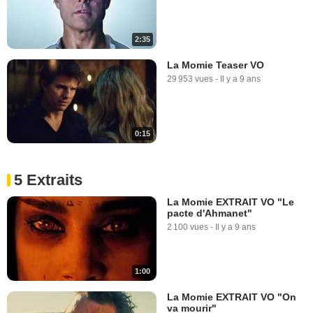
2:35
La Momie Teaser VO
29 953 vues
-
Il y a 9 ans
0:15
5 Extraits
La Momie EXTRAIT VO "Le
pacte d'Ahmanet"
2 100 vues
-
Il y a 9 ans
1:00
La Momie EXTRAIT VO "On
va mourir"