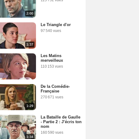
2:00
Le Triangle d'or
97 540 vues
1:37
Les Matins
merveilleux
110 153 vues
De la Comédie-
Française
270 671 vues
1:29
La Bataille de Gaulle
- Partie 2 : J’écris ton
nom
160 590 vues
1:34