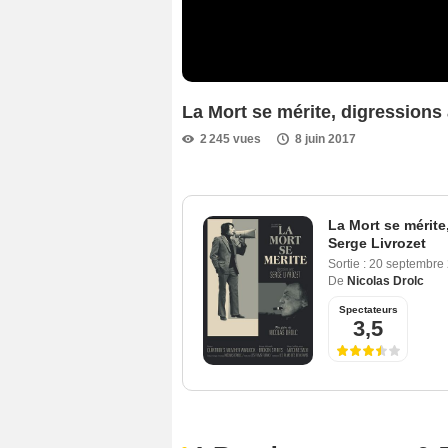
La Mort se mérite, digression
2 245 vues
8 juin 2017
La Mort se mérite
Serge Livrozet
Sortie :
20 septembre
De
Nicolas Drolc
Spectateurs
3,5