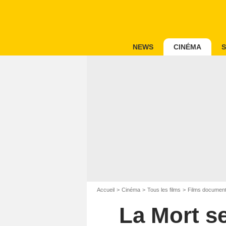
NEWS
CINÉMA
S
Accueil
Cinéma
Tous les films
Films document
La Mort s