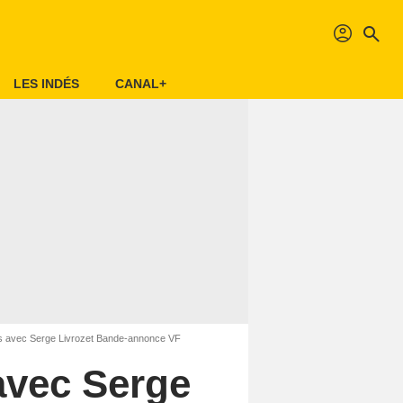
profil
search
LES INDÉS
CANAL+
ns avec Serge Livrozet Bande-annonce VF
avec Serge