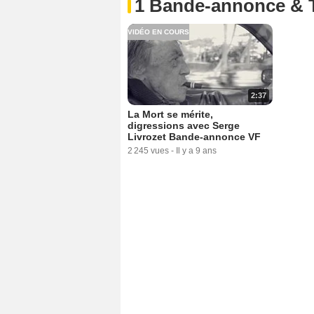
1 Bande-annonce & 
VIDÉO EN COURS
2:37
La Mort se mérite,
digressions avec Serge
Livrozet Bande-annonce VF
2 245 vues
-
Il y a 9 ans