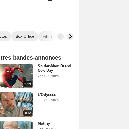
otos
Box Office
Films similaires
tres bandes-annonces
Spider-Man: Brand
New Day
255 029 vues
2:33
L'Odyssée
536 862 vues
1:42
Mutiny
115 752 vues