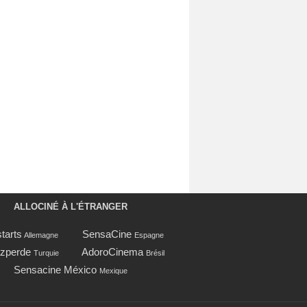
ALLOCINÉ À L'ÉTRANGER
tarts
SensaCine
Allemagne
Espagne
zperde
AdoroCinema
Turquie
Brésil
Sensacine México
Mexique