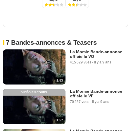
7 Bandes-annonces & Teasers
La Momie Bande-annonce
officielle VO
415 629 vues
-
Il y a 9 ans
1:53
La Momie Bande-annonce
VIDÉO EN COURS
officielle VF
70 257 vues
-
Il y a 9 ans
1:57
La Momie Bande-annonce