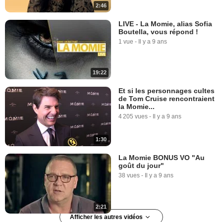
2:46
LIVE - La Momie, alias Sofia
Boutella, vous répond !
1 vue
-
Il y a 9 ans
19:22
Et si les personnages cultes
de Tom Cruise rencontraient
la Momie...
4 205 vues
-
Il y a 9 ans
1:30
La Momie BONUS VO "Au
goût du jour"
38 vues
-
Il y a 9 ans
2:21
Afficher les autres vidéos