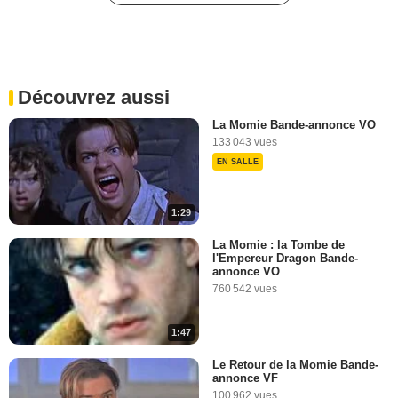
La Momie BONUS VO
"Prodigium"
258 vues
-
Il y a 9 ans
Découvrez aussi
2:17
La Momie Bande-annonce VO
133 043 vues
La Momie BONUS VO
EN SALLE
"L'action"
54 vues
-
Il y a 9 ans
1:29
2:35
La Momie : la Tombe de
l'Empereur Dragon Bande-
Tom Cruise nous parle de
annonce VO
"Top Gun 2"
760 542 vues
9 757 vues
-
Il y a 9 ans
1:47
0:39
Le Retour de la Momie Bande-
annonce VF
La Momie : rencontre avec
100 962 vues