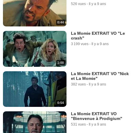
526 vues
-
Il y a 9 ans
0:44
La Momie EXTRAIT VO "Le
crash"
3 199 vues
-
Il y a 9 ans
1:00
La Momie EXTRAIT VO "Nick
et La Momie"
382 vues
-
Il y a 9 ans
0:54
La Momie EXTRAIT VO
"Bienvenue à Prodigium"
531 vues
-
Il y a 9 ans