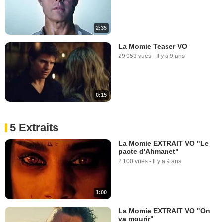
2:35
La Momie Teaser VO
29 953 vues
-
Il y a 9 ans
0:15
5 Extraits
La Momie EXTRAIT VO "Le
pacte d'Ahmanet"
2 100 vues
-
Il y a 9 ans
1:00
La Momie EXTRAIT VO "On
va mourir"