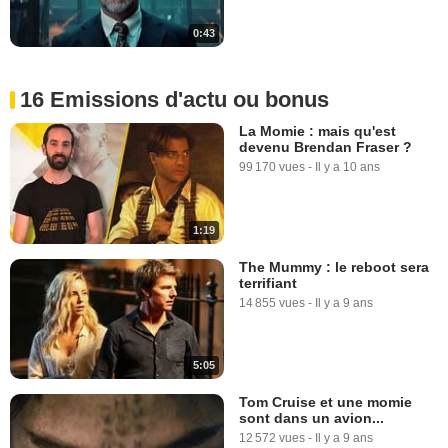
0:43
16 Emissions d'actu ou bonus
La Momie : mais qu'est
devenu Brendan Fraser ?
99 170 vues
-
Il y a 10 ans
1:19
The Mummy : le reboot sera
terrifiant
14 855 vues
-
Il y a 9 ans
5:05
Tom Cruise et une momie
sont dans un avion...
12 572 vues
-
Il y a 9 ans