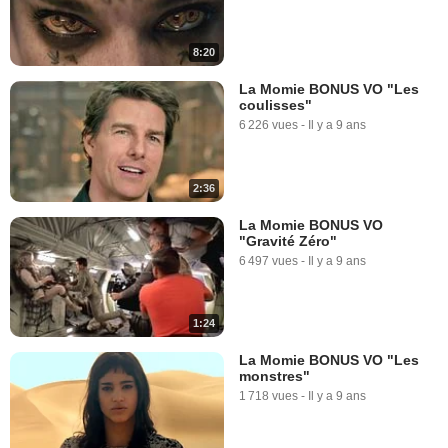
8:20
La Momie BONUS VO "Les
coulisses"
6 226 vues
-
Il y a 9 ans
2:36
La Momie BONUS VO
"Gravité Zéro"
6 497 vues
-
Il y a 9 ans
1:24
La Momie BONUS VO "Les
monstres"
1 718 vues
-
Il y a 9 ans