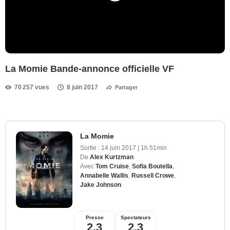
La Momie Bande-annonce officielle VF
70 257 vues
8 juin 2017
Partager
La Momie
Sortie :
14 juin 2017
|
1h 51min
De
Alex Kurtzman
Avec
Tom Cruise
,
Sofia Boutella
,
Annabelle Wallis
,
Russell Crowe
,
Jake Johnson
Presse
Spectateurs
2,3
2,3