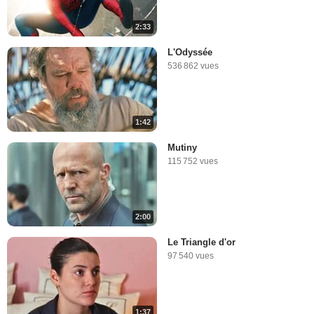
2:33
L'Odyssée
536 862 vues
1:42
Mutiny
115 752 vues
2:00
Le Triangle d'or
97 540 vues
1:37