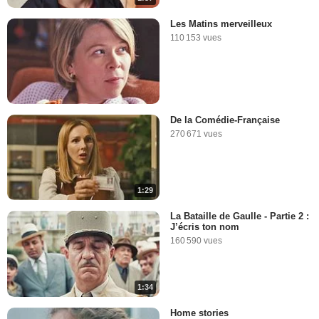
Les Matins merveilleux
110 153 vues
De la Comédie-Française
270 671 vues
1:29
La Bataille de Gaulle - Partie 2 :
J’écris ton nom
160 590 vues
1:34
Home stories