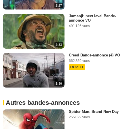
2:27
3:15
Jumanji: next level Bande-
annonce VO
491 126 vues
2:33
Creed Bande-annonce (4) VO
662 859 vues
EN SALLE
1:30
Autres bandes-annonces
Spider-Man: Brand New Day
255 029 vues