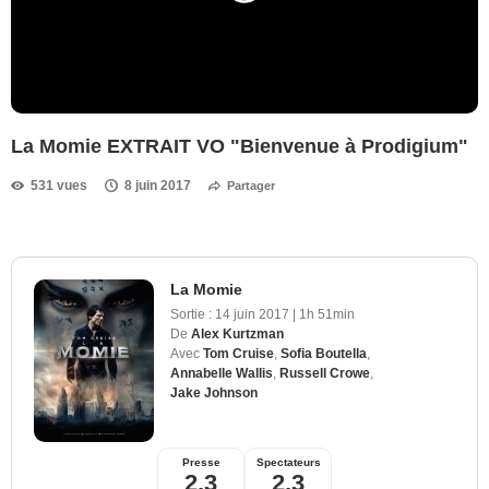
La Momie EXTRAIT VO "Bienvenue à Prodigium"
531 vues
8 juin 2017
Partager
La Momie
Sortie :
14 juin 2017
|
1h 51min
De
Alex Kurtzman
Avec
Tom Cruise
,
Sofia Boutella
,
Annabelle Wallis
,
Russell Crowe
,
Jake Johnson
Presse
Spectateurs
2,3
2,3