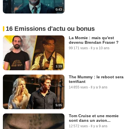
0:43
16 Emissions d'actu ou bonus
La Momie : mais qu'est
devenu Brendan Fraser ?
99 171 vues
-
Il y a 10 ans
1:19
The Mummy : le reboot sera
terrifiant
14 855 vues
-
Il y a 9 ans
5:05
Tom Cruise et une momie
sont dans un avion...
12 572 vues
-
Il y a 9 ans