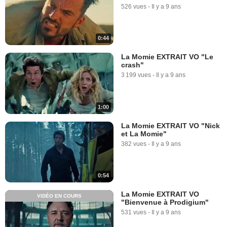
526 vues
-
Il y a 9 ans
0:44
La Momie EXTRAIT VO "Le
crash"
3 199 vues
-
Il y a 9 ans
1:00
La Momie EXTRAIT VO "Nick
et La Momie"
382 vues
-
Il y a 9 ans
0:54
La Momie EXTRAIT VO
VIDÉO EN COURS
"Bienvenue à Prodigium"
531 vues
-
Il y a 9 ans