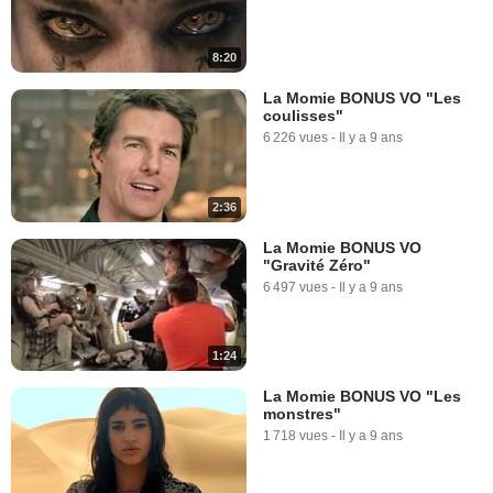
8:20
La Momie BONUS VO "Les
coulisses"
6 226 vues
-
Il y a 9 ans
2:36
La Momie BONUS VO
"Gravité Zéro"
6 497 vues
-
Il y a 9 ans
1:24
La Momie BONUS VO "Les
monstres"
1 718 vues
-
Il y a 9 ans