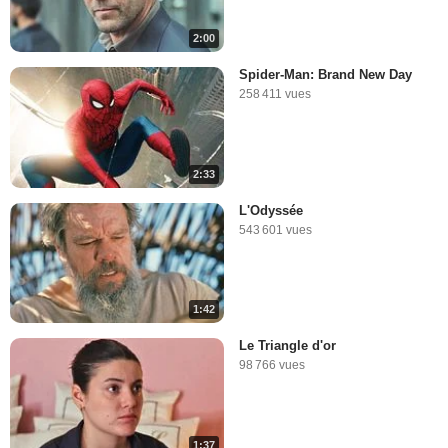
2:00
Spider-Man: Brand New Day
258 411 vues
2:33
L'Odyssée
543 601 vues
1:42
Le Triangle d'or
98 766 vues
1:37