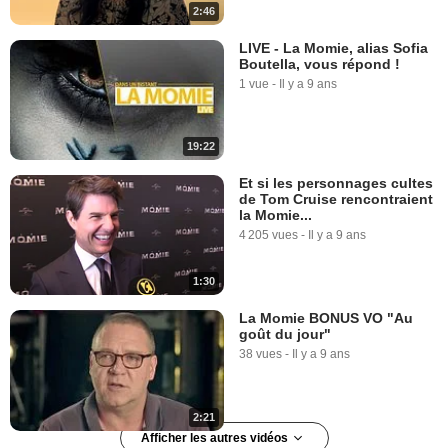
2:46
LIVE - La Momie, alias Sofia
Boutella, vous répond !
1 vue
-
Il y a 9 ans
19:22
Et si les personnages cultes
de Tom Cruise rencontraient
la Momie...
4 205 vues
-
Il y a 9 ans
1:30
La Momie BONUS VO "Au
goût du jour"
38 vues
-
Il y a 9 ans
2:21
Afficher les autres vidéos