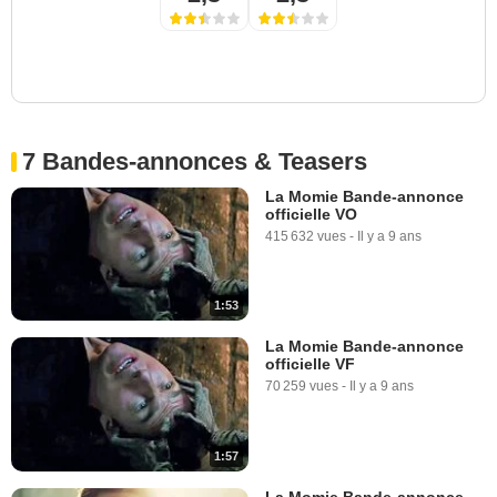
7 Bandes-annonces & Teasers
La Momie Bande-annonce
officielle VO
415 632 vues
-
Il y a 9 ans
1:53
La Momie Bande-annonce
officielle VF
70 259 vues
-
Il y a 9 ans
1:57
La Momie Bande-annonce