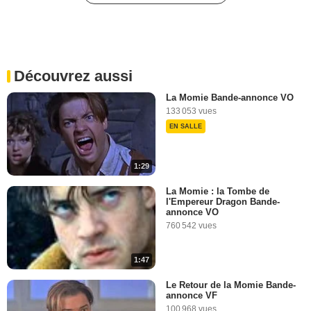
La Momie BONUS VO
"Prodigium"
258 vues
-
Il y a 9 ans
Découvrez aussi
2:17
La Momie Bande-annonce VO
133 053 vues
La Momie BONUS VO
EN SALLE
"L'action"
54 vues
-
Il y a 9 ans
1:29
2:35
La Momie : la Tombe de
l'Empereur Dragon Bande-
Tom Cruise nous parle de
annonce VO
"Top Gun 2"
760 542 vues
9 757 vues
-
Il y a 9 ans
1:47
0:39
Le Retour de la Momie Bande-
annonce VF
La Momie : rencontre avec
100 968 vues