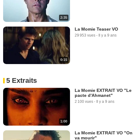
2:35
La Momie Teaser VO
29 953 vues
-
Il y a 9 ans
0:15
5 Extraits
La Momie EXTRAIT VO "Le
pacte d'Ahmanet"
2 100 vues
-
Il y a 9 ans
1:00
La Momie EXTRAIT VO "On
va mourir"