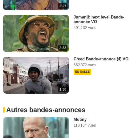
2:27
3:15
Jumanji: next level Bande-
annonce VO
491 132 vues
2:33
Creed Bande-annonce (4) VO
662 872 vues
EN SALLE
1:30
Autres bandes-annonces
Mutiny
118 134 vues