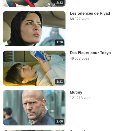
2:33
Les Silences de Riyad
68 327 vues
1:20
Des Fleurs pour Tokyo
49 663 vues
1:21
Mutiny
121 218 vues
2:00