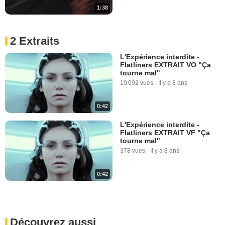
1:38
2 Extraits
L'Expérience interdite -
Flatliners EXTRAIT VO "Ça
tourne mal"
10 092 vues
-
Il y a 8 ans
0:42
L'Expérience interdite -
Flatliners EXTRAIT VF "Ça
tourne mal"
378 vues
-
Il y a 8 ans
0:42
Découvrez aussi