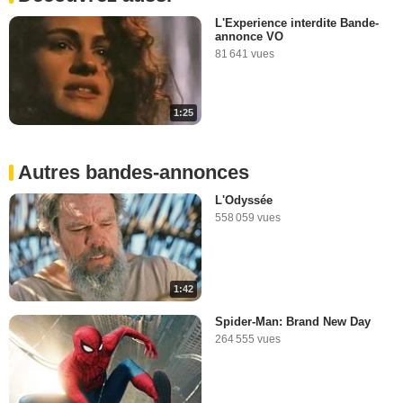
L'Experience interdite Bande-
annonce VO
81 641 vues
1:25
Autres bandes-annonces
L'Odyssée
558 059 vues
1:42
Spider-Man: Brand New Day
264 555 vues