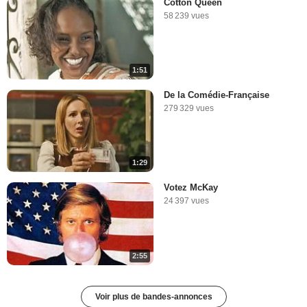
Cotton Queen
58 239 vues
1:51
De la Comédie-Française
279 329 vues
1:29
Votez McKay
24 397 vues
2:55
Voir plus de bandes-annonces