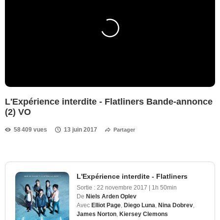
L'Expérience interdite - Flatliners Bande-annonce
(2) VO
58 409 vues
13 juin 2017
Partager
L'Expérience interdite - Flatliners
Sortie :
22 novembre 2017
|
1h 50min
De
Niels Arden Oplev
Avec
Elliot Page
,
Diego Luna
,
Nina Dobrev
,
James Norton
,
Kiersey Clemons