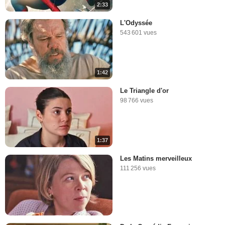
2:33
L'Odyssée
543 601 vues
1:42
Le Triangle d'or
98 766 vues
1:37
Les Matins merveilleux
111 256 vues