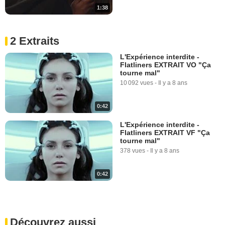
1:38
2 Extraits
L'Expérience interdite -
Flatliners EXTRAIT VO "Ça
tourne mal"
10 092 vues
-
Il y a 8 ans
0:42
L'Expérience interdite -
Flatliners EXTRAIT VF "Ça
tourne mal"
378 vues
-
Il y a 8 ans
0:42
Découvrez aussi