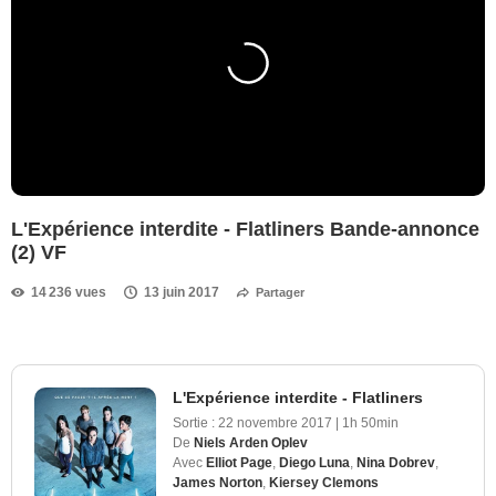
L'Expérience interdite - Flatliners Bande-annonce
(2) VF
14 236 vues
13 juin 2017
Partager
L'Expérience interdite - Flatliners
Sortie :
22 novembre 2017
|
1h 50min
De
Niels Arden Oplev
Avec
Elliot Page
,
Diego Luna
,
Nina Dobrev
,
James Norton
,
Kiersey Clemons