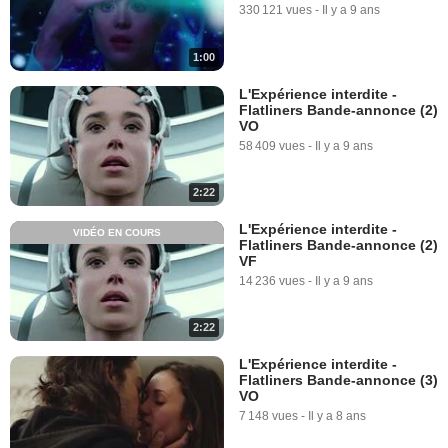
330 121 vues
-
Il y a 9 ans
1:00
L'Expérience interdite -
Flatliners Bande-annonce (2)
VO
58 409 vues
-
Il y a 9 ans
2:22
L'Expérience interdite -
VIDÉO EN COURS
Flatliners Bande-annonce (2)
VF
14 236 vues
-
Il y a 9 ans
2:22
L'Expérience interdite -
Flatliners Bande-annonce (3)
VO
7 148 vues
-
Il y a 8 ans