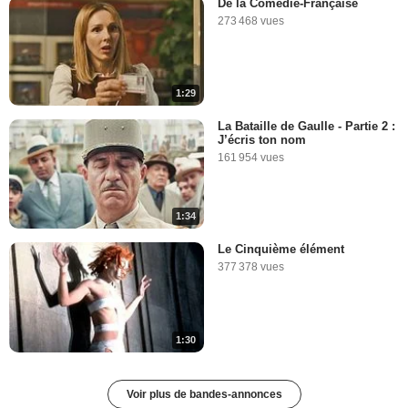
De la Comédie-Française
273 468 vues
1:29
La Bataille de Gaulle - Partie 2 :
J’écris ton nom
161 954 vues
1:34
Le Cinquième élément
377 378 vues
1:30
Voir plus de bandes-annonces