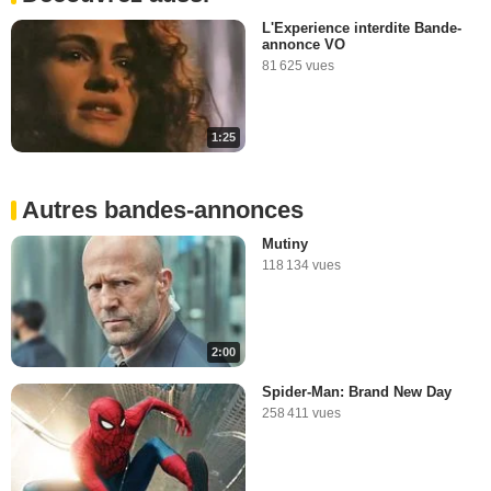
L'Experience interdite Bande-
annonce VO
81 625 vues
1:25
Autres bandes-annonces
Mutiny
118 134 vues
2:00
Spider-Man: Brand New Day
258 411 vues