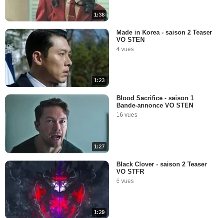
1:38
Made in Korea - saison 2 Teaser
VO STEN
4 vues
1:23
Blood Sacrifice - saison 1
Bande-annonce VO STEN
16 vues
1:27
Black Clover - saison 2 Teaser
VO STFR
6 vues
1:29