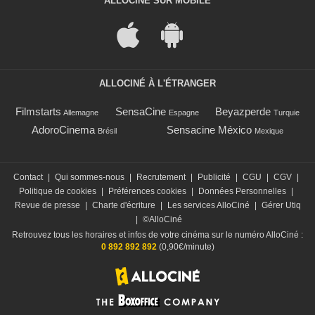
ALLOCINÉ SUR MOBILE
ALLOCINÉ À L'ÉTRANGER
Filmstarts
SensaCine
Beyazperde
Allemagne
Espagne
Turquie
AdoroCinema
Sensacine México
Brésil
Mexique
Contact
|
Qui sommes-nous
|
Recrutement
|
Publicité
|
CGU
|
CGV
|
Politique de cookies
|
Préférences cookies
|
Données Personnelles
|
Revue de presse
|
Charte d'écriture
|
Les services AlloCiné
|
Gérer Utiq
|
©AlloCiné
Retrouvez tous les horaires et infos de votre cinéma sur le numéro AlloCiné :
0 892 892 892
(0,90€/minute)