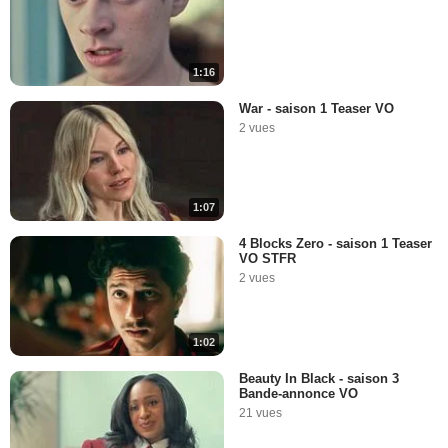
1:16
War - saison 1 Teaser VO
2 vues
1:07
4 Blocks Zero - saison 1 Teaser
VO STFR
2 vues
1:02
Beauty In Black - saison 3
Bande-annonce VO
21 vues