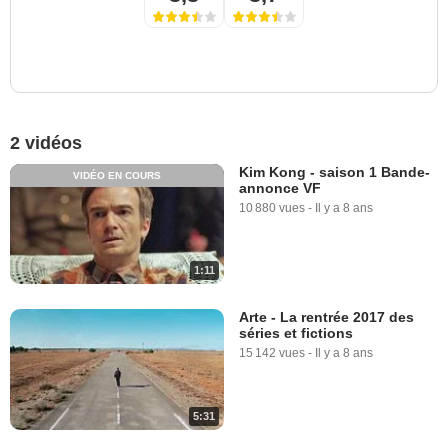
2 vidéos
Kim Kong - saison 1 Bande-
VIDÉO EN COURS
annonce VF
10 880 vues
-
Il y a 8 ans
1:11
Arte - La rentrée 2017 des
séries et fictions
15 142 vues
-
Il y a 8 ans
5:31