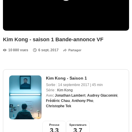
Kim Kong - saison 1 Bande-annonce VF
10 880 vues
6 sept. 2017
Partager
Kim Kong - Saison 1
Sortie :
14 septembre 2017
|
45 min
Série :
Kim Kong
Avec
Jonathan Lambert
,
Audrey Giacomini
,
Frédéric Chau
,
Anthony Pho
,
Christophe Tek
Presse
Spectateurs
3,3
3,7