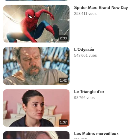
Spider-Man: Brand New Day
258 411 vues
2:33
L'Odyssée
543 601 vues
1:42
Le Triangle d'or
98 766 vues
1:37
Les Matins merveilleux