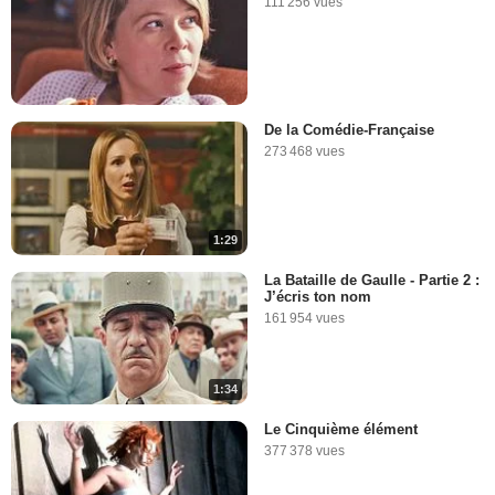
111 256 vues
De la Comédie-Française
273 468 vues
1:29
La Bataille de Gaulle - Partie 2 :
J’écris ton nom
161 954 vues
1:34
Le Cinquième élément
377 378 vues