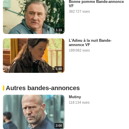
Bonne pomme Bande-annonce
VF
382 727 vues
1:33
L'Adieu à la nuit Bande-
annonce VF
189 082 vues
1:40
Autres bandes-annonces
Mutiny
118 134 vues
2:00