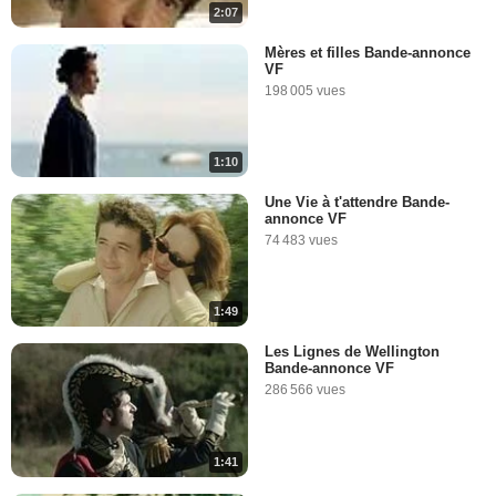
2:07
Mères et filles Bande-annonce
VF
198 005 vues
1:10
Une Vie à t'attendre Bande-
annonce VF
74 483 vues
1:49
Les Lignes de Wellington
Bande-annonce VF
286 566 vues
1:41