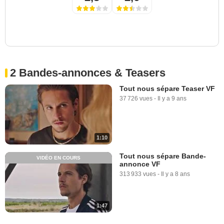
2 Bandes-annonces & Teasers
Tout nous sépare Teaser VF
37 726 vues
-
Il y a 9 ans
1:10
Tout nous sépare Bande-
VIDÉO EN COURS
annonce VF
313 933 vues
-
Il y a 8 ans
1:47