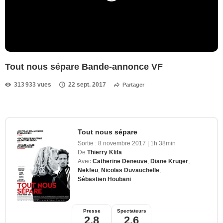
Tout nous sépare Bande-annonce VF
313 933 vues
22 sept. 2017
Partager
Tout nous sépare
Sortie :
8 novembre 2017
|
1h 38min
De
Thierry Klifa
Avec
Catherine Deneuve
,
Diane Kruger
,
Nekfeu
,
Nicolas Duvauchelle
,
Sébastien Houbani
Presse
Spectateurs
2,8
2,6