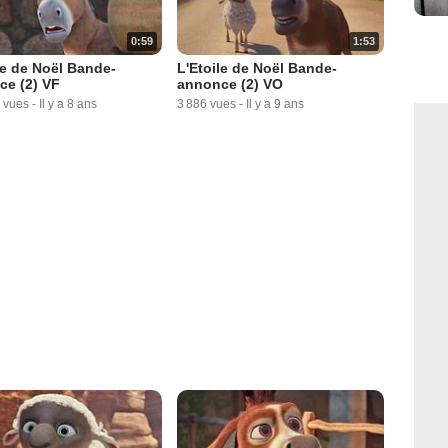
0:59
1:53
le de Noël Bande-
L'Etoile de Noël Bande-
ce (2) VF
annonce (2) VO
 vues
-
Il y a 8 ans
3 886 vues
-
Il y a 9 ans