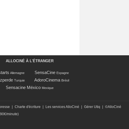
ALLOCINÉ À L'ÉTRANGER
tarts
SensaCine
Allemagne
Espagne
zperde
AdoroCinema
Turquie
Brésil
Sensacine México
Mexique
presse
|
Charte d'écriture
|
Les services AlloCiné
|
Gérer Utiq
|
©AlloCiné
,90€/minute)