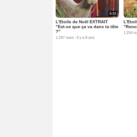
0:37
L'Etoile de Noël EXTRAIT
L'Etoi
"Est-ce que ça va dans ta tête
"Renc
?"
1 204 v
1 297 vues
-
Il y a 8 ans