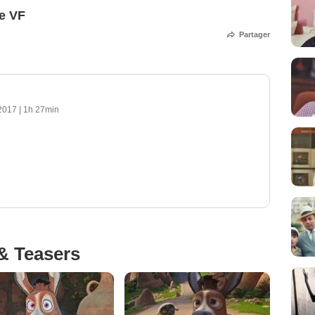
e VF
Partager
 2017
|
1h 27min
& Teasers