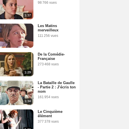
98 766 vues
1:37
Les Matins
merveilleux
111 256 vues
De la Comédie-
Française
273 468 vues
1:29
La Bataille de Gaulle
- Partie 2 : J’écris ton
nom
161 954 vues
1:34
Le Cinquième
élément
377 378 vues