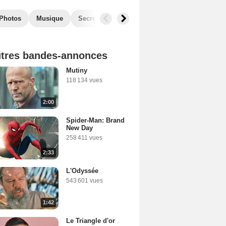
Photos
Musique
Secrets de tournage
Box Office
Récom
tres bandes-annonces
Mutiny
118 134 vues
2:00
Spider-Man: Brand
New Day
258 411 vues
2:33
L'Odyssée
543 601 vues
1:42
Le Triangle d'or