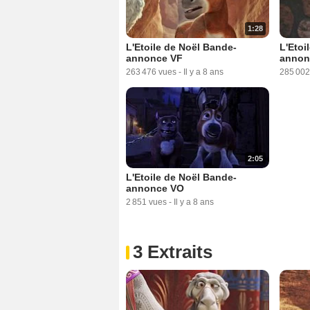
1:28
L'Etoile de Noël Bande-
L'Etoi
annonce VF
annon
263 476 vues
-
Il y a 8 ans
285 002
2:05
L'Etoile de Noël Bande-
annonce VO
2 851 vues
-
Il y a 8 ans
3 Extraits