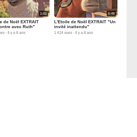
1:01
0:49
le de Noël EXTRAIT
L'Etoile de Noël EXTRAIT "Un
ontre avec Ruth"
invité inattendu"
ues
-
Il y a 8 ans
1 424 vues
-
Il y a 8 ans