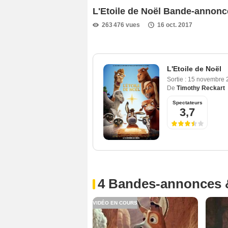
L'Etoile de Noël Bande-annonc
263 476 vues
16 oct. 2017
L'Etoile de Noël
Sortie :
15 novembre
De
Timothy Reckart
Spectateurs
3,7
4 Bandes-annonces 
VIDÉO EN COURS