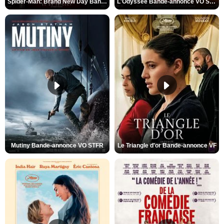
Spider-Man: Brand New Day Bande-annonce VO STFR
L'Odyssée Bande-annonce VO STFR
Mutiny Bande-annonce VO STFR
Le Triangle d'or Bande-annonce VF