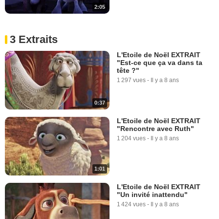
2:05
3 Extraits
L'Etoile de Noël EXTRAIT
"Est-ce que ça va dans ta
tête ?"
1 297 vues
-
Il y a 8 ans
0:37
L'Etoile de Noël EXTRAIT
"Rencontre avec Ruth"
1 204 vues
-
Il y a 8 ans
1:01
L'Etoile de Noël EXTRAIT
"Un invité inattendu"
1 424 vues
-
Il y a 8 ans