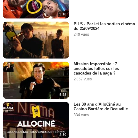
9:18
PILS - Par ici les sorties cinéma
du 25/09/2024
240 vues
Mission Impossible : 7
anecdotes folles sur les
cascades de la saga ?
2 357 vues
5:28
Les 30 ans d'AlloCiné au
Casino Barrière de Deauville
334 vues
2:30