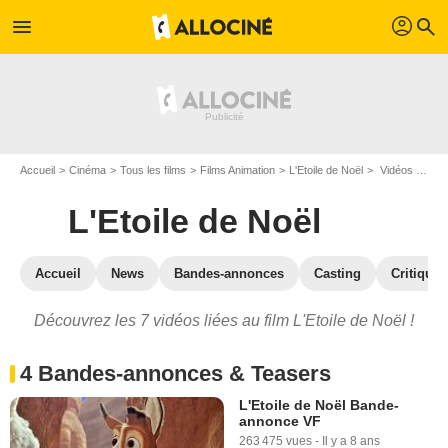
profil
menu
search
Accueil
Cinéma
Tous les films
Films Animation
L'Etoile de Noël
Vidéos du film L'Etoile de Noël
L'Etoile de Noël
Accueil
News
Bandes-annonces
Casting
Critiques
Découvrez les 7 vidéos liées au film L'Etoile de Noël !
4 Bandes-annonces & Teasers
L'Etoile de Noël Bande-
annonce VF
263 475 vues
-
Il y a 8 ans