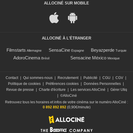
ALLOCINÉ SUR MOBILE
ALLOCINÉ À L'ÉTRANGER
Filmstarts
SensaCine
Beyazperde
Allemagne
Espagne
Turquie
AdoroCinema
Sensacine México
Brésil
Mexique
Contact
|
Qui sommes-nous
|
Recrutement
|
Publicité
|
CGU
|
CGV
|
Politique de cookies
|
Préférences cookies
|
Données Personnelles
|
Revue de presse
|
Charte d'écriture
|
Les services AlloCiné
|
Gérer Utiq
|
©AlloCiné
Retrouvez tous les horaires et infos de votre cinéma sur le numéro AlloCiné :
0 892 892 892
(0,90€/minute)