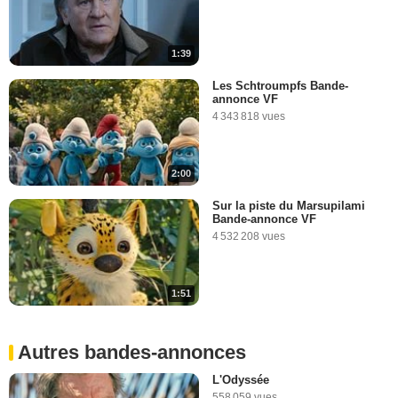
1:39
Les Schtroumpfs Bande-
annonce VF
4 343 818 vues
2:00
Sur la piste du Marsupilami
Bande-annonce VF
4 532 208 vues
1:51
Autres bandes-annonces
L'Odyssée
558 059 vues