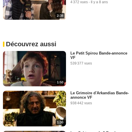
4 372 vues
-
Il y a 8 ans
2:38
Découvrez aussi
Le Petit Spirou Bande-annonce
VF
539 377 vues
1:50
Le Grimoire d'Arkandias Bande-
annonce VF
938 442 vues
1:30