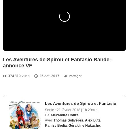
Les Aventures de Spirou et Fantasio Bande-
annonce VF
374 810 vues
25 oct. 2017
Partager
Les Aventures de Spirou et Fantasio
Sortie :
21 février 2018
|
1h 29min
De
Alexandre Coffre
Avec
Thomas Solivérès
,
Alex Lutz
,
Ramzy Bedia
,
Géraldine Nakache
,