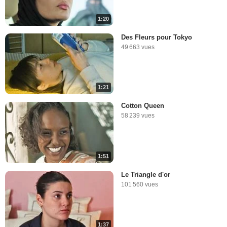
1:20
Des Fleurs pour Tokyo
49 663 vues
1:21
Cotton Queen
58 239 vues
1:51
Le Triangle d'or
101 560 vues
1:37