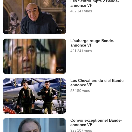
Les Schtroumpfs 2 Bande-
annonce VF
482 147 vues
1:58
L'auberge rouge Bande-
annonce VF
421 241 vues
2:03
Les Chevaliers du ciel Bande-
annonce VF
53 150 vues
1:47
Convoi exceptionnel Bande-
annonce VF
329 107 vues