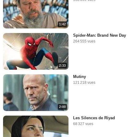
1:42
Spider-Man: Brand New Day
264 555 vues
2:33
Mutiny
121 218 vues
2:00
Les Silences de Riyad
68 327 vues