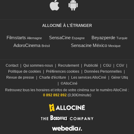
ALLOCINÉ À L'ÉTRANGER
Filmstarts
SensaCine
Beyazperde
Allemagne
Espagne
Turquie
AdoroCinema
Sensacine México
Brésil
Mexique
Contact
|
Qui sommes-nous
|
Recrutement
|
Publicité
|
CGU
|
CGV
|
Politique de cookies
|
Préférences cookies
|
Données Personnelles
|
Revue de presse
|
Charte d'écriture
|
Les services AlloCiné
|
Gérer Utiq
|
©AlloCiné
Retrouvez tous les horaires et infos de votre cinéma sur le numéro AlloCiné :
0 892 892 892
(0,90€/minute)