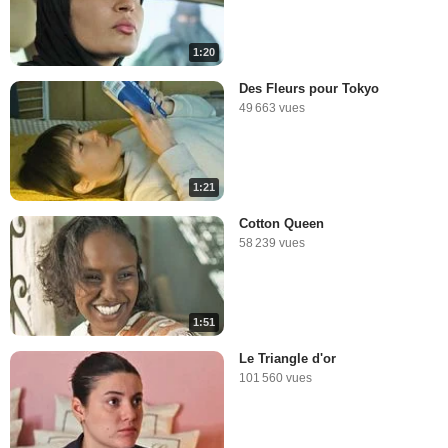
1:20
Des Fleurs pour Tokyo
49 663 vues
1:21
Cotton Queen
58 239 vues
1:51
Le Triangle d'or
101 560 vues