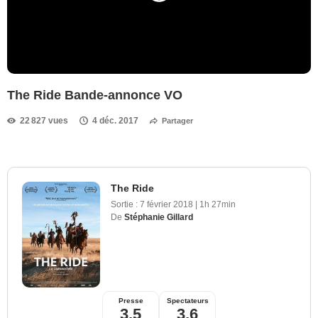
The Ride Bande-annonce VO
22 827 vues
4 déc. 2017
Partager
The Ride
Sortie :
7 février 2018
|
1h 27min
De
Stéphanie Gillard
Presse
Spectateurs
3,5
3,6