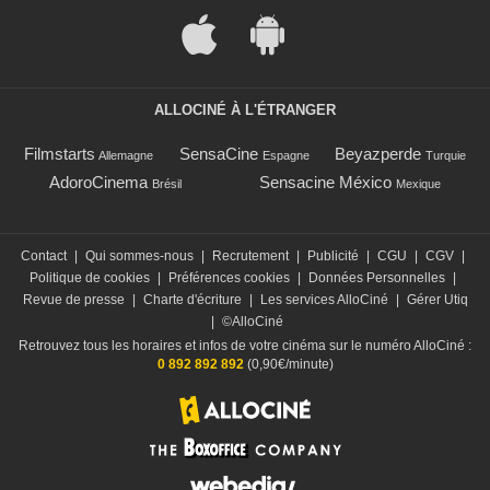
ALLOCINÉ À L'ÉTRANGER
Filmstarts
SensaCine
Beyazperde
Allemagne
Espagne
Turquie
AdoroCinema
Sensacine México
Brésil
Mexique
Contact
|
Qui sommes-nous
|
Recrutement
|
Publicité
|
CGU
|
CGV
|
Politique de cookies
|
Préférences cookies
|
Données Personnelles
|
Revue de presse
|
Charte d'écriture
|
Les services AlloCiné
|
Gérer Utiq
|
©AlloCiné
Retrouvez tous les horaires et infos de votre cinéma sur le numéro AlloCiné :
0 892 892 892
(0,90€/minute)