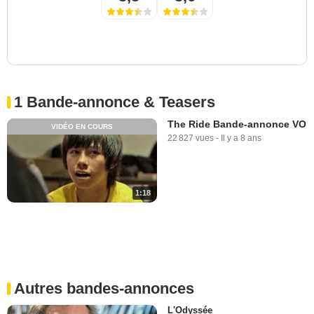
1 Bande-annonce & Teasers
The Ride Bande-annonce VO
VIDÉO EN COURS
22 827 vues
-
Il y a 8 ans
1:18
Autres bandes-annonces
L'Odyssée