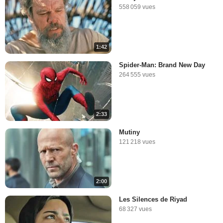
558 059 vues
1:42
Spider-Man: Brand New Day
264 555 vues
2:33
Mutiny
121 218 vues
2:00
Les Silences de Riyad
68 327 vues