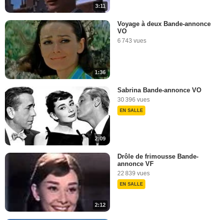
3:11
Voyage à deux Bande-annonce
VO
6 743 vues
1:36
Sabrina Bande-annonce VO
30 396 vues
EN SALLE
2:09
Drôle de frimousse Bande-
annonce VF
22 839 vues
EN SALLE
2:12