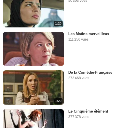
50 303 vues
1:20
Les Matins merveilleux
111 256 vues
De la Comédie-Française
273 468 vues
1:29
Le Cinquième élément
377 378 vues