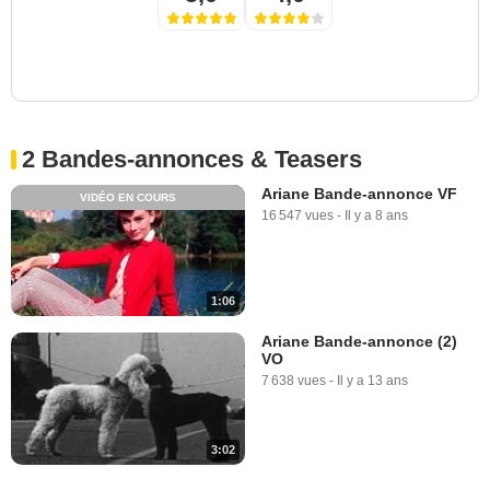
2 Bandes-annonces & Teasers
Ariane Bande-annonce VF
VIDÉO EN COURS
16 547 vues
-
Il y a 8 ans
1:06
Ariane Bande-annonce (2)
VO
7 638 vues
-
Il y a 13 ans
3:02