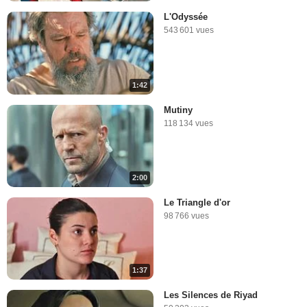
L'Odyssée
543 601 vues
1:42
Mutiny
118 134 vues
2:00
Le Triangle d'or
98 766 vues
1:37
Les Silences de Riyad