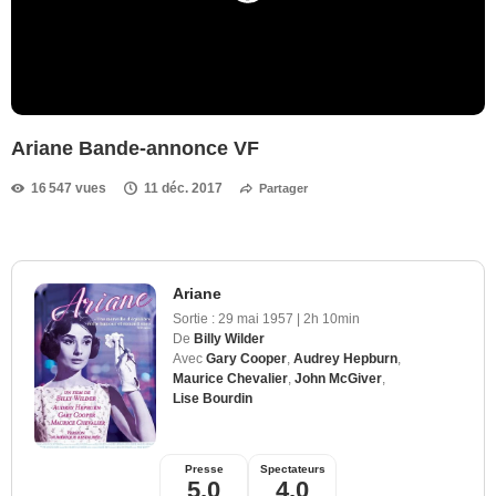
Ariane Bande-annonce VF
16 547 vues
11 déc. 2017
Partager
Ariane
Sortie :
29 mai 1957
|
2h 10min
De
Billy Wilder
Avec
Gary Cooper
,
Audrey Hepburn
,
Maurice Chevalier
,
John McGiver
,
Lise Bourdin
Presse
Spectateurs
5,0
4,0