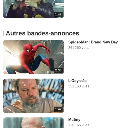
1:49
Autres bandes-annonces
Spider-Man: Brand New Day
261 260 vues
2:33
L'Odyssée
551 163 vues
1:42
Mutiny
120 165 vues