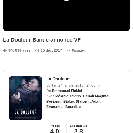
La Douleur Bande-annonce VF
346 088 vues
15 déc. 2017
Partager
La Douleur
Sortie :
24 janvier 2018
|
2h 06min
De
Emmanuel Finkiel
Avec
Mélanie Thierry
,
Benoît Magimel
,
Benjamin Biolay
,
Shulamit Adar
,
Emmanuel Bourdieu
Presse
Spectateurs
4,0
2,8