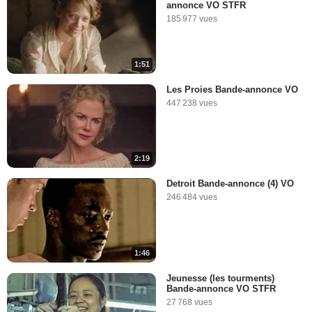
annonce VO STFR
185 977 vues
1:51
Les Proies Bande-annonce VO
447 238 vues
2:19
Detroit Bande-annonce (4) VO
246 484 vues
1:46
Jeunesse (les tourments)
Bande-annonce VO STFR
27 768 vues