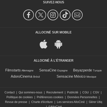
SUIVEZ-NOUS
ALLOCINÉ SUR MOBILE
ALLOCINÉ À L'ÉTRANGER
Filmstarts
SensaCine
Beyazperde
Allemagne
Espagne
Turquie
AdoroCinema
Sensacine México
Brésil
Mexique
Contact
|
Qui sommes-nous
|
Recrutement
|
Publicité
|
CGU
|
CGV
|
Politique de cookies
|
Préférences cookies
|
Données Personnelles
|
Revue de presse
|
Charte d'écriture
|
Les services AlloCiné
|
Gérer Utiq
|
©AlloCiné