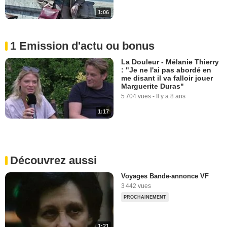
1:06
1 Emission d'actu ou bonus
La Douleur - Mélanie Thierry
: "Je ne l'ai pas abordé en
me disant il va falloir jouer
Marguerite Duras"
5 704 vues
-
Il y a 8 ans
1:17
Découvrez aussi
Voyages Bande-annonce VF
3 442 vues
PROCHAINEMENT
1:21