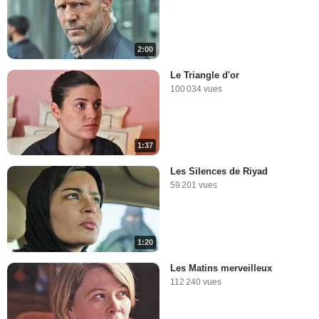
2:00
Le Triangle d'or
100 034 vues
1:37
Les Silences de Riyad
59 201 vues
1:20
Les Matins merveilleux
112 240 vues