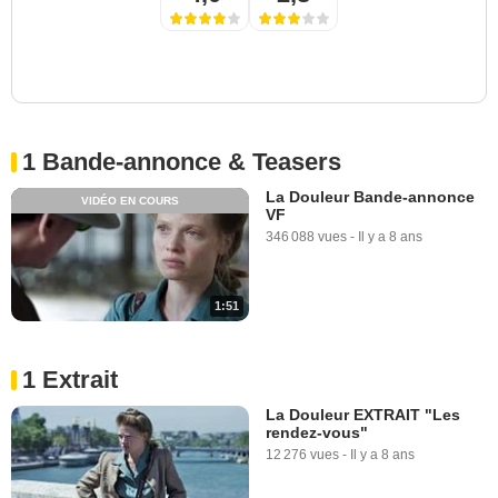
1 Bande-annonce & Teasers
La Douleur Bande-annonce
VIDÉO EN COURS
VF
346 088 vues
-
Il y a 8 ans
1:51
1 Extrait
La Douleur EXTRAIT "Les
rendez-vous"
12 276 vues
-
Il y a 8 ans