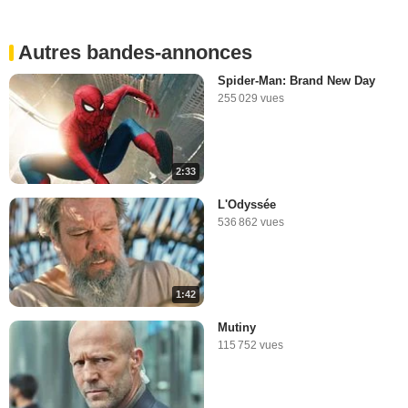
Autres bandes-annonces
Spider-Man: Brand New Day
255 029 vues
2:33
L'Odyssée
536 862 vues
1:42
Mutiny
115 752 vues