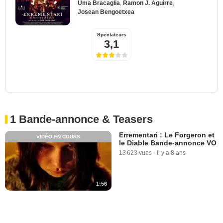
Uma Bracaglia
,
Ramon J. Aguirre
,
Josean Bengoetxea
Spectateurs
3,1
1 Bande-annonce & Teasers
Errementari : Le Forgeron et
VIDÉO EN COURS
le Diable Bande-annonce VO
13 623 vues
-
Il y a 8 ans
1:56