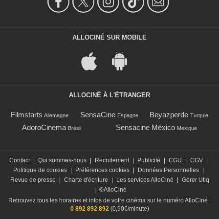
ALLOCINÉ SUR MOBILE
ALLOCINÉ À L'ÉTRANGER
Filmstarts
SensaCine
Beyazperde
Allemagne
Espagne
Turquie
AdoroCinema
Sensacine México
Brésil
Mexique
Contact
|
Qui sommes-nous
|
Recrutement
|
Publicité
|
CGU
|
CGV
|
Politique de cookies
|
Préférences cookies
|
Données Personnelles
|
Revue de presse
|
Charte d'écriture
|
Les services AlloCiné
|
Gérer Utiq
|
©AlloCiné
Retrouvez tous les horaires et infos de votre cinéma sur le numéro AlloCiné :
0 892 892 892
(0,90€/minute)