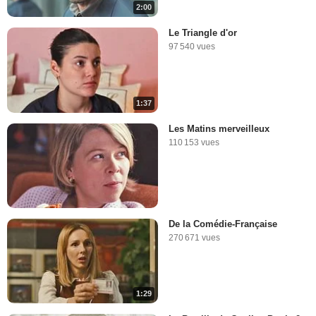
2:00
Le Triangle d'or
97 540 vues
1:37
Les Matins merveilleux
110 153 vues
De la Comédie-Française
270 671 vues
1:29